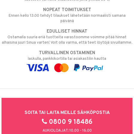
NOPEAT TOIMITUKSET
Ennen kello 13.00 tehdyt tilaukset lähetetään normaalisti samana
päivänä
EDULLISET HINNAT
Ostamalla suuria eriä tuotteita varastoomme voimme pitää hinnat
alhaisina juuri Sinua varten! Voit olla varma, että teet löytöjä sivuillamme.
TURVALLINEN OSTAMINEN
laskulla, pankkikortilla tai asiakastilin kautta
SOITA TAI LAITA MEILLE SÄHKÖPOSTIA
0800 9 18486
AUKIOLOAJAT: 10.00 - 16.00