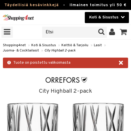
Täydellisiä kesävinkkejä
-
Ilmainen toimitus yli 50 €
Koti & Sisustus
ERKKEJÄ
Kauneudenhoito
JAT
UOTTEITA
Piilolinssit
Shopping4net
»
Koti & Sisustus
»
Keittiö & Tarjoilu
»
Lasit
»
Juoma- & Cocktailasit
»
City Highball 2-pack
Luontaistuotteet
 Tarjoilu
×
Tuote on poistettu valikoimasta
Apteekki
et
 & Karahvit
Fitness
säilytys
Koti & Sisustus
City Highball 2-pack
ekstiilit
Lelut, Lapsi & Vauva
välineet
Tuotemerkkejä
oneet
Kampanjat
vi, Tee & Espresso
 Mukit