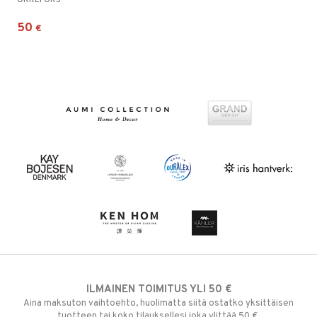
ORREFORS
50
€
ILMAINEN TOIMITUS YLI 50 €
Aina maksuton vaihtoehto, huolimatta siitä ostatko yksittäisen
tuotteen tai koko tilauksellesi joka ylittää 50 €.