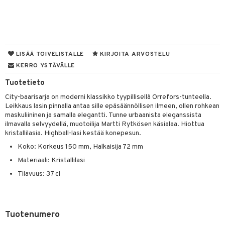
& Maustemyllyt
way / Outdoor
slaatikot
utarvikkeet
LISÄÄ TOIVELISTALLE
KIRJOITA ARVOSTELU
lot
KERRO YSTÄVÄLLE
uvadit & Kulhot
Tuotetieto
moskannut
 & Siivous
City-baarisarja on moderni klassikko tyypillisellä Orrefors-tunteella.
mosmukit
& Leivontavuoat
Leikkaus lasin pinnalla antaa sille epäsäännöllisen ilmeen, ollen rohkean
maskuliininen ja samalla elegantti. Tunne urbaanista eleganssista
ilmavalla selvyydellä, muotoilija Martti Rytkösen käsialaa. Hiottua
kristallilasia. Highball-lasi kestää konepesun.
tyisveitset
& Baaritarvikkeet
Koko: Korkeus 150 mm, Halkaisija 72 mm
ttiöveitset
ktroniikka
Materiaali: Kristallilasi
rinta- & Vihannesveitset
one
Tilavuus: 37 cl
kkuulaudat
uone
uoneen sisustus
päveitset
one
oneen tarvikkeita
oneen koristelu
Tuotenumero
tsenteroittimet