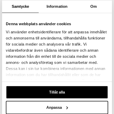
aistus
Samtycke
Information
Om
Denna webbplats använder cookies
Vi använder enhetsidentifierare för att anpassa innehållet
och annonserna till användarna, tillhandahålla funktioner
för sociala medier och analysera vår trafik. Vi
vidarebefordrar även sådana identifierare och annan
City Jääkuutiot 4 kpl paketti
City Karahvi
information från din enhet till de sociala medier och
ORREFORS
ORREFORS
annons- och analysföretag som vi samarbetar med.
25
194
€
€
Dessa kan i sin tur kombinera informationen med annan
information som du har tillhandahållit eller som de har
samlat in när du har använt deras tjänster. Du godkänner
våra cookies vid fortsatt användande av vår webbplats.
Tillåt alla
Anpassa