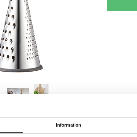
RJOITA ARVOSTELU
KERRO YSTÄVÄLLE
Information