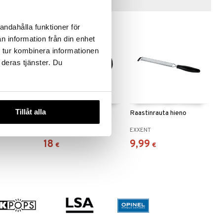
Vinkkejä sinulle
andahålla funktioner för
n information från din enhet
 tur kombinera informationen
 deras tjänster. Du
 useana
htona
Tillåt alla
PARMENIDE
Raastinrauta hieno
Raastinrauta
ALESSI
EXXENT
18
9,99
€
€