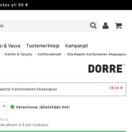
itus yli 50 €
si & Vauva
Tuotemerkkejä
Kampanjat
»
Keittiö & Tarjoilu
»
Keittiövälineet
»
Rita Raastin Kartiomainen Akaasiapuu
15,10 €
aastin Kartiomainen Akaasiapuu
Varastossa, lähetetään heti
,90
€
)
la alkaen 4 € per kuukausi.