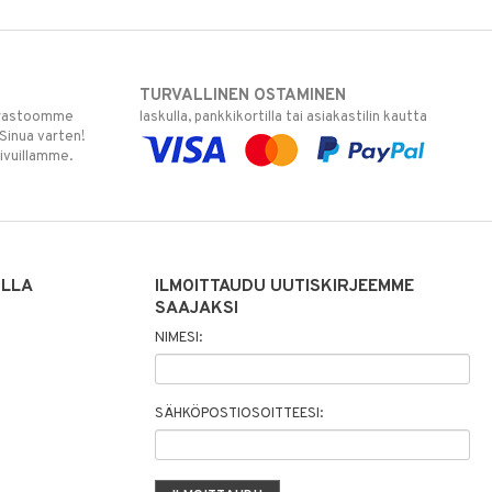
TURVALLINEN OSTAMINEN
varastoomme
laskulla, pankkikortilla tai asiakastilin kautta
 Sinua varten!
sivuillamme.
ILLA
ILMOITTAUDU UUTISKIRJEEMME
SAAJAKSI
NIMESI:
SÄHKÖPOSTIOSOITTEESI: