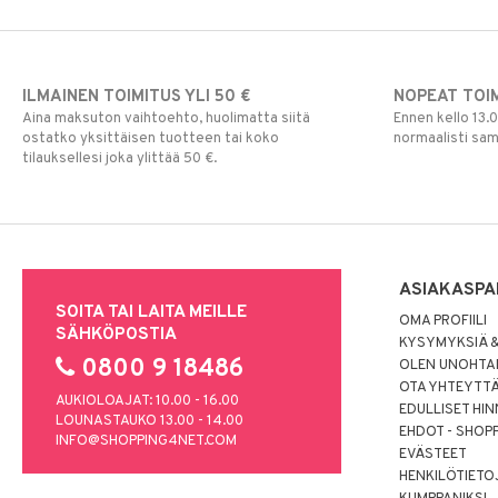
ILMAINEN TOIMITUS YLI 50 €
NOPEAT TOI
Aina maksuton vaihtoehto, huolimatta siitä
Ennen kello 13.
ostatko yksittäisen tuotteen tai koko
normaalisti sa
tilauksellesi joka ylittää 50 €.
ASIAKASPA
SOITA TAI LAITA MEILLE
OMA PROFIILI
SÄHKÖPOSTIA
KYSYMYKSIÄ &
0800 9 18486
OLEN UNOHTAN
OTA YHTEYTT
AUKIOLOAJAT: 10.00 - 16.00
EDULLISET HI
LOUNASTAUKO 13.00 - 14.00
EHDOT - SHOP
INFO@SHOPPING4NET.COM
EVÄSTEET
HENKILÖTIETO