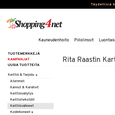
Täydellisiä 
Kauneudenhoito
Piilolinssit
Luontais
TUOTEMERKKEJÄ
Rita Raastin Ka
KAMPANJAT
UUSIA TUOTTEITA
Keittiö & Tarjoilu
Aterimet
Kannut & Karahvit
Keittiösäilytys
Keittiötekstiilit
Keittiövälineet
Kodinkoneet