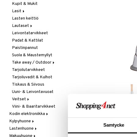
Kupit & Mukit
Kahvi, Tee & Espresso
Lasit
Leivänpaahtimet
Lasten keittiö
Mixerit &
Juoma- & Cocktailasit
Sähkövatkaimet
Lautaset
Juomalasit
Muut koneet
Leivontatarvikkeet
Olutlasit
Asetit
Vedenkeittimet
Padat & Kattilat
Shamppanjalasit
Ruokalautaset
Paistinpannut
Snapsi- & Aveclasit
Syvät lautaset
Suola & Maustemyllyt
Viinilasit
Take away / Outdoor
Whiskey- & Konjakkilasit
Tarjoilutarvikkeet
Eväslaatikot
Tarjoiluvadit & Kulhot
Pullot
Tiskaus & Siivous
Termoskannut
Uuni- & Leivontavuoat
Termosmukit
Veitset
Viini- & Baaritarvikkeet
Erityisveitset
Kodin elektroniikka
Keittiöveitset
Kylpyhuone
Ääni
Kuorinta- &
LISÄÄ TOIVELISTALLE
KI
Samtycke
Vihannesveitset
Lastenhuone
Kylpyhuoneen sisustus
Leikkuulaudat
Makuuhuone
Kylpyhuoneen tarvikkeita
Kylpyhuoneen koristelu