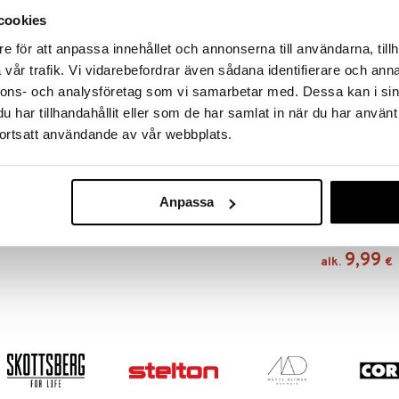
a löydöt kotiin!
cookies
isuuteen tehdä löytöjä suuresta ALEstamme. Juuri
e för att anpassa innehållet och annonserna till användarna, tillh
mme suuren valikoiman jännittäviä tuotteita
vår trafik. Vi vidarebefordrar även sådana identifierare och anna
a hinnoilla!
nnons- och analysföretag som vi samarbetar med. Dessa kan i sin
massa 31.8.2026 asti mutta ole nopea -
otteesi voivat päästä loppumaan!
har tillhandahållit eller som de har samlat in när du har använt
ortsatt användande av vår webbplats.
i ale-löydöt »
Saatavana
vaihtoe
Anpassa
Kulho
kahvalla kartiomainen, korkeus 27 cm.
EXXENT
9,99
alk.
€