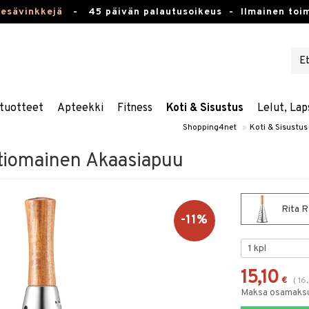
kesävinkkejä
-
45 päivän palautusoikeus -
Ilmainen toim
tuotteet
Apteekki
Fitness
Koti & Sisustus
Lelut, Lap
Shopping4net
»
Koti & Sisustus
rtiomainen Akaasiapuu
Rita R
-11%
15,10
€
(
16
Maksa osamaksul