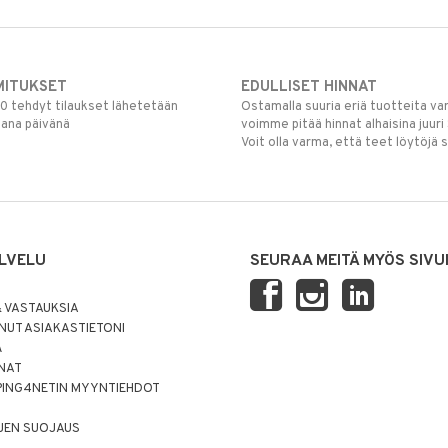
MITUKSET
EDULLISET HINNAT
00 tehdyt tilaukset lähetetään
Ostamalla suuria eriä tuotteita 
mana päivänä
voimme pitää hinnat alhaisina juuri
Voit olla varma, että teet löytöjä 
LVELU
SEURAA MEITÄ MYÖS SIVU
 VASTAUKSIA
UT ASIAKASTIETONI
Ä
NNAT
PING4NETIN MYYNTIEHDOT
JEN SUOJAUS