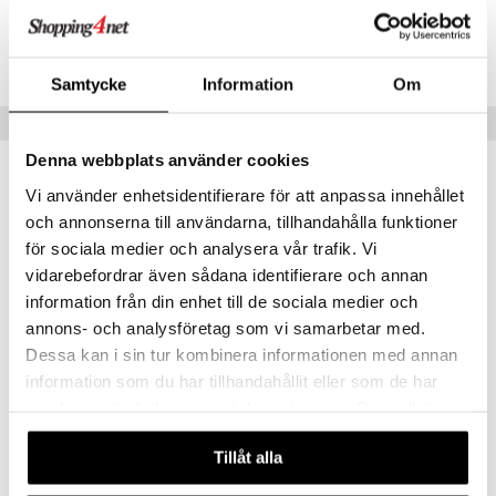
jat
s & Hyllyt
n ruokinta
lot
Tuotenumero
ksiä & vastauksia
al Art
karit & Koukut
ynttilät
mput
IKTK0-1-SV
tuotetta
ukut
lyt
Samtycke
Information
Om
tolamput
oneen tekstiilit
avälineet
aistus
 verkkokaupasta
näkoristeet
nsäilytys & Korit
Vinkkejä sinulle
tälamput
anasetit
ustarvikkeet
sit
Denna webbplats använder cookies
anat & Tyynyliinat
 Peitteet
maelämä
-9%
Vi använder enhetsidentifierare för att anpassa innehållet
nyt & Peitot
aistus
och annonserna till användarna, tillhandahålla funktioner
för sociala medier och analysera vår trafik. Vi
vidarebefordrar även sådana identifierare och annan
information från din enhet till de sociala medier och
annons- och analysföretag som vi samarbetar med.
Dessa kan i sin tur kombinera informationen med annan
information som du har tillhandahållit eller som de har
Vedenkeitin
Vedenkeitin sähköinen
samlat in när du har använt deras tjänster. Du godkänner
ALESSI
ALESSI
våra cookies vid fortsatt användande av vår webbplats.
Tillåt alla
138
290
318,90
€
€
(
€
)