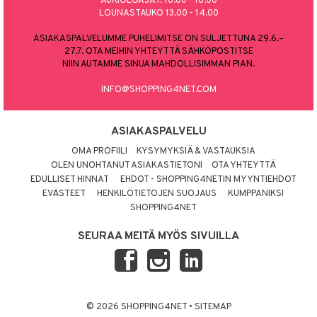
AUKIOLOAJAT: 10.00 - 16.00
LOUNASTAUKO 13.00 - 14.00
ASIAKASPALVELUMME PUHELIMITSE ON SULJETTUNA 29.6.–
27.7. OTA MEIHIN YHTEYTTÄ SÄHKÖPOSTITSE
NIIN AUTAMME SINUA MAHDOLLISIMMAN PIAN.
INFO@SHOPPING4NET.COM
ASIAKASPALVELU
OMA PROFIILI
KYSYMYKSIÄ & VASTAUKSIA
OLEN UNOHTANUT ASIAKASTIETONI
OTA YHTEYTTÄ
EDULLISET HINNAT
EHDOT - SHOPPING4NETIN MYYNTIEHDOT
EVÄSTEET
HENKILÖTIETOJEN SUOJAUS
KUMPPANIKSI
SHOPPING4NET
SEURAA MEITÄ MYÖS SIVUILLA
© 2026 SHOPPING4NET
•
SITEMAP