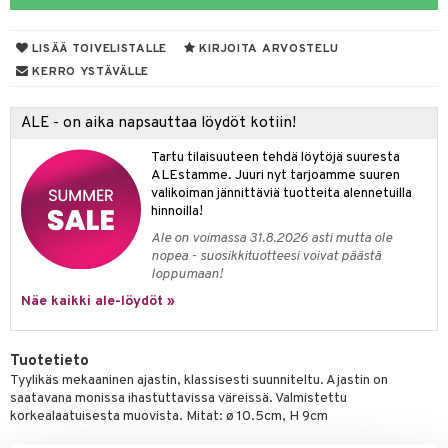
tyisveitset
& Baaritarvikkeet
LISÄÄ TOIVELISTALLE
KIRJOITA ARVOSTELU
ttiöveitset
ktroniikka
KERRO YSTÄVÄLLE
rinta- & Vihannesveitset
one
ALE - on aika napsauttaa löydöt kotiin!
kkuulaudat
uone
uoneen sisustus
Tartu tilaisuuteen tehdä löytöjä suuresta
päveitset
one
oneen tarvikkeita
oneen koristelu
ALEstamme. Juuri nyt tarjoamme suuren
valikoiman jännittäviä tuotteita alennetuilla
tsenteroittimet
a
oneen tekstiilit
 huonekalut
& Saalit
hinnoilla!
tsisetit
Ale on voimassa 31.8.2026 asti mutta ole
 lamput
tyynyt
nopea - suosikkituotteesi voivat päästä
tsitarvikkeet
loppumaan!
uoneen säilytys
t
it & Koukut
Näe kaikki ale-löydöt »
anasetit
uoneen tekstiilit
uotteet
risteet
anat & Tyynyliinat
ttöön
lytys
elu
 tekstiilit
Tuotetieto
Tyylikäs mekaaninen ajastin, klassisesti suunniteltu. Ajastin on
nyt & Peitot
kut
mot & Veistokset
s
iköt & Lyhdyt
tyynyt
 Grillaustarvikkeet
saatavana monissa ihastuttavissa väreissä. Valmistettu
korkealaatuisesta muovista. Mitat: ø 10.5cm, H 9cm
nsäilytys & Korit
lot
huonekalut
oneen tekstiilit
timet
iköt & Lyhdyt
spalvelu