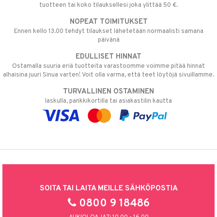
tuotteen tai koko tilauksellesi joka ylittää 50 €.
NOPEAT TOIMITUKSET
Ennen kello 13.00 tehdyt tilaukset lähetetään normaalisti samana
päivänä
EDULLISET HINNAT
Ostamalla suuria eriä tuotteita varastoomme voimme pitää hinnat
alhaisina juuri Sinua varten! Voit olla varma, että teet löytöjä sivuillamme.
TURVALLINEN OSTAMINEN
laskulla, pankkikortilla tai asiakastilin kautta
SOITA TAI LAITA MEILLE SÄHKÖPOSTIA
0800 9 18486