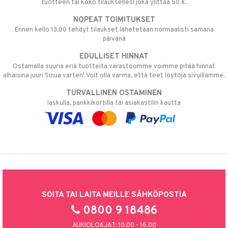
tuotteen tai koko tilauksellesi joka ylittää 50 €.
NOPEAT TOIMITUKSET
Ennen kello 13.00 tehdyt tilaukset lähetetään normaalisti samana
päivänä
EDULLISET HINNAT
Ostamalla suuria eriä tuotteita varastoomme voimme pitää hinnat
alhaisina juuri Sinua varten! Voit olla varma, että teet löytöjä sivuillamme.
TURVALLINEN OSTAMINEN
laskulla, pankkikortilla tai asiakastilin kautta
SOITA TAI LAITA MEILLE SÄHKÖPOSTIA
0800 9 18486
AUKIOLOAJAT: 10.00 - 16.00