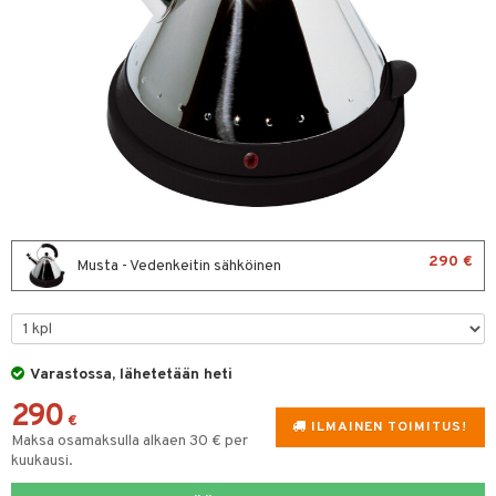
vänpaahtimet
erit & Sähkövatkaimet
t koneet
denkeittimet
 Mukit
ma- & Cocktailasit
keittiö
290 €
Musta - Vedenkeitin sähköinen
malasit
et
tlasit
tit
atarvikkeet
mppanjalasit
kalautaset
 Kattilat
Varastossa, lähetetään heti
psi- & Aveclasit
290
ät lautaset
pannut
€
ILMAINEN TOIMITUS!
Maksa osamaksulla alkaen 30 € per
ilasit
& Maustemyllyt
kuukausi.
skey- & Konjakkilasit
way / Outdoor