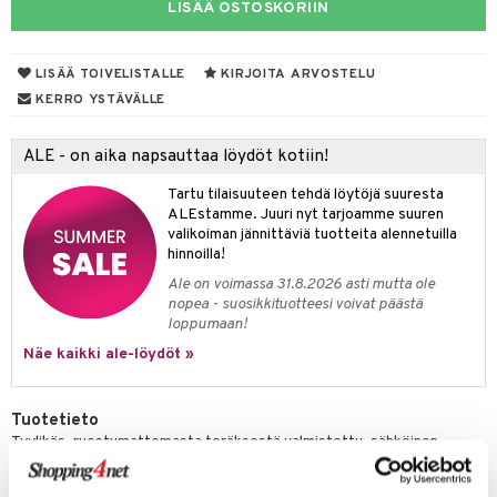
LISÄÄ OSTOSKORIIN
slaatikot
utarvikkeet
lot
uvadit & Kulhot
LISÄÄ TOIVELISTALLE
KIRJOITA ARVOSTELU
KERRO YSTÄVÄLLE
moskannut
 & Siivous
mosmukit
& Leivontavuoat
ALE - on aika napsauttaa löydöt kotiin!
Tartu tilaisuuteen tehdä löytöjä suuresta
ALEstamme. Juuri nyt tarjoamme suuren
tyisveitset
& Baaritarvikkeet
valikoiman jännittäviä tuotteita alennetuilla
hinnoilla!
ttiöveitset
ktroniikka
Ale on voimassa 31.8.2026 asti mutta ole
rinta- & Vihannesveitset
nopea - suosikkituotteesi voivat päästä
one
loppumaan!
kkuulaudat
uone
uoneen sisustus
Näe kaikki ale-löydöt »
päveitset
one
oneen tarvikkeita
oneen koristelu
tsenteroittimet
Tuotetieto
a
oneen tekstiilit
 huonekalut
& Saalit
Tyylikäs, ruostumattomasta teräksestä valmistettu, sähköinen
tsisetit
 lamput
tyynyt
vedenkeitin, jossa lintu "viheltää" kun vesi kiehuu. Kahva, lintu ja
kannen nuppi ovat muovia ja saatavana kolmessa eri värissä. Luo
tsitarvikkeet