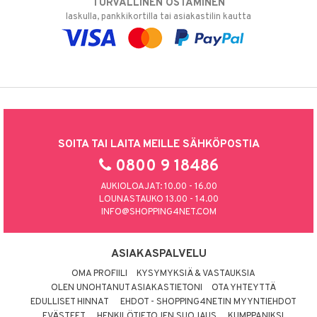
TURVALLINEN OSTAMINEN
laskulla, pankkikortilla tai asiakastilin kautta
SOITA TAI LAITA MEILLE SÄHKÖPOSTIA
0800 9 18486
AUKIOLOAJAT: 10.00 - 16.00
LOUNASTAUKO 13.00 - 14.00
INFO@SHOPPING4NET.COM
ASIAKASPALVELU
OMA PROFIILI
KYSYMYKSIÄ & VASTAUKSIA
OLEN UNOHTANUT ASIAKASTIETONI
OTA YHTEYTTÄ
EDULLISET HINNAT
EHDOT - SHOPPING4NETIN MYYNTIEHDOT
EVÄSTEET
HENKILÖTIETOJEN SUOJAUS
KUMPPANIKSI