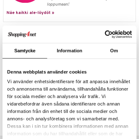
jat
s & Hyllyt
timet
lot
loppumaan!
ksiä & vastauksia
al Art
karit & Koukut
Näe kaikki ale-löydöt »
ynttilät
n ruokinta
mput
tuotetta
ukut
lyt
tolamput
oneen tekstiilit
aistus
 verkkokaupasta
Tuotetieto
näkoristeet
nsäilytys & Korit
tälamput
anasetit
avälineet
ustarvikkeet
Olivier Roellinger on suunnitellut tämän pippurimyllyn ylistyksenä
sit
anat & Tyynyliinat
 Peitteet
kauneudelle ja perinteiselle muotoilulle, hän on ranskalainen kokki, joka
Samtycke
Information
Om
on saanut 3 Michelin-tähteä mauste- ja maustamisosaamisestaan. Se
nyt & Peitot
maelämä
on saanut vaikutteita Peugeotin perinteisestä kahvallisesta myllystä
ja tämä mylly on äärimmäisen moderni ja tehokas. Huipputarkka
aistus
hionnan säätö katkaisulaikan avulla. Kaareva puinen astia tuoreen
Denna webbplats använder cookies
jauhetun paprikan keräämiseen helposti hävittämättä mitään.
Peugeotin hiontamekanismilla on tietenkin elinikäinen takuu.
Vi använder enhetsidentifierare för att anpassa innehållet
Leveys: 80 mm
och annonserna till användarna, tillhandahålla funktioner
Korkeus: 110 mm
för sociala medier och analysera vår trafik. Vi
vidarebefordrar även sådana identifierare och annan
information från din enhet till de sociala medier och
Tuotenumero
annons- och analysföretag som vi samarbetar med.
ITL19-1-CD
Dessa kan i sin tur kombinera informationen med annan
information som du har tillhandahållit eller som de har