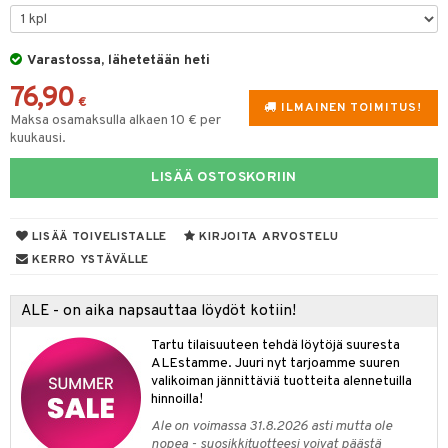
tyisveitset
& Baaritarvikkeet
Varastossa, lähetetään heti
ttiöveitset
ktroniikka
76,90
rinta- & Vihannesveitset
€
one
ILMAINEN TOIMITUS!
Maksa osamaksulla alkaen 10 € per
kkuulaudat
kuukausi.
uone
uoneen sisustus
päveitset
one
oneen tarvikkeita
oneen koristelu
LISÄÄ OSTOSKORIIN
tsenteroittimet
a
oneen tekstiilit
 huonekalut
& Saalit
tsisetit
LISÄÄ TOIVELISTALLE
KIRJOITA ARVOSTELU
 lamput
tyynyt
KERRO YSTÄVÄLLE
tsitarvikkeet
uoneen säilytys
t
it & Koukut
ALE - on aika napsauttaa löydöt kotiin!
anasetit
uoneen tekstiilit
uotteet
risteet
Tartu tilaisuuteen tehdä löytöjä suuresta
anat & Tyynyliinat
ttöön
lytys
elu
 tekstiilit
ALEstamme. Juuri nyt tarjoamme suuren
valikoiman jännittäviä tuotteita alennetuilla
nyt & Peitot
kut
mot & Veistokset
s
iköt & Lyhdyt
tyynyt
 Grillaustarvikkeet
hinnoilla!
nsäilytys & Korit
lot
huonekalut
oneen tekstiilit
 & hyönteissuoja
iköt & Lyhdyt
Ale on voimassa 31.8.2026 asti mutta ole
spalvelu
nopea - suosikkituotteesi voivat päästä