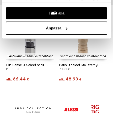
Vinkkejä sinulle
samlat in när du har använt deras tjänster. Du godkänner
våra cookies vid fortsatt användande av vår webbplats.
Tillåt alla
Anpassa
Saatavana useana vaihtoehtona
Saatavana useana vaihtoehtona
Elis Sense U-Select sähkömylly
Paris U select Maustemylly Luonnonvärinen
PEUGEOT
PEUGEOT
86,44
48,99
alk.
€
alk.
€