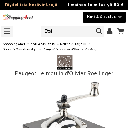
Täydellisiä kesävinkkejä
-
Ilmainen toimitus yli 50 €
Koti & Sisustus
ERKKEJÄ
Kauneudenhoito
JAT
UOTTEITA
Piilolinssit
Shopping4net
»
Koti & Sisustus
»
Keittiö & Tarjoilu
»
Suola & Maustemyllyt
»
Peugeot Le moulin d'Olivier Roellinger
Luontaistuotteet
 Tarjoilu
Apteekki
et
Peugeot Le moulin d'Olivier Roellinger
 & Karahvit
Fitness
säilytys
Koti & Sisustus
ekstiilit
Lelut, Lapsi & Vauva
välineet
Tuotemerkkejä
oneet
Kampanjat
vi, Tee & Espresso
 Mukit