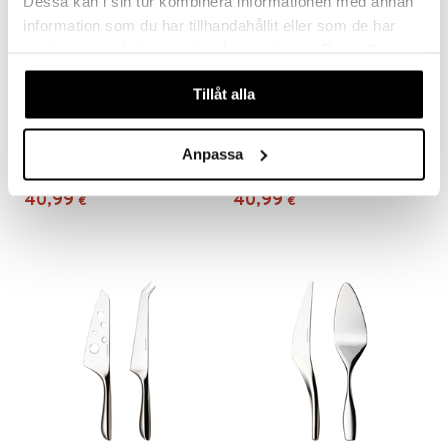
Dessa kan i sin tur kombinera informationen med annan
information som du har tillhandahållit eller som de har
samlat in när du har använt deras tjänster. Du godkänner
våra cookies vid fortsatt användande av vår webbplats.
Tillåt alla
FJORD Salaattisetti
FJORD Tarjoilusetti
Anpassa
HARDANGER BESTIKK
HARDANGER BESTIKK
40,99
40,99
€
€