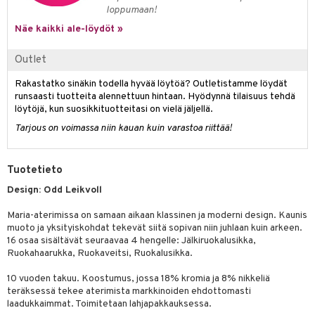
jat
s & Hyllyt
n ruokinta
lot
loppumaan!
ksiä & vastauksia
al Art
karit & Koukut
Näe kaikki ale-löydöt »
ynttilät
mput
tuotetta
ukut
lyt
tolamput
oneen tekstiilit
avälineet
aistus
Outlet
 verkkokaupasta
näkoristeet
nsäilytys & Korit
tälamput
anasetit
ustarvikkeet
Rakastatko sinäkin todella hyvää löytöä? Outletistamme löydät
runsaasti tuotteita alennettuun hintaan. Hyödynnä tilaisuus tehdä
sit
anat & Tyynyliinat
 Peitteet
maelämä
löytöjä, kun suosikkituotteitasi on vielä jäljellä.
nyt & Peitot
aistus
Tarjous on voimassa niin kauan kuin varastoa riittää!
Tuotetieto
Design: Odd Leikvoll
Maria-aterimissa on samaan aikaan klassinen ja moderni design. Kaunis
muoto ja yksityiskohdat tekevät siitä sopivan niin juhlaan kuin arkeen.
16 osaa sisältävät seuraavaa 4 hengelle: Jälkiruokalusikka,
Ruokahaarukka, Ruokaveitsi, Ruokalusikka.
10 vuoden takuu. Koostumus, jossa 18% kromia ja 8% nikkeliä
teräksessä tekee aterimista markkinoiden ehdottomasti
laadukkaimmat. Toimitetaan lahjapakkauksessa.