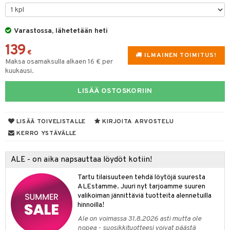
tyisveitset
& Baaritarvikkeet
Varastossa, lähetetään heti
ttiöveitset
ktroniikka
139
rinta- & Vihannesveitset
€
one
ILMAINEN TOIMITUS!
Maksa osamaksulla alkaen 16 € per
kkuulaudat
kuukausi.
uone
uoneen sisustus
päveitset
one
oneen tarvikkeita
oneen koristelu
LISÄÄ OSTOSKORIIN
tsenteroittimet
a
oneen tekstiilit
 huonekalut
& Saalit
tsisetit
LISÄÄ TOIVELISTALLE
KIRJOITA ARVOSTELU
 lamput
tyynyt
KERRO YSTÄVÄLLE
tsitarvikkeet
uoneen säilytys
t
it & Koukut
ALE - on aika napsauttaa löydöt kotiin!
anasetit
uoneen tekstiilit
uotteet
risteet
Tartu tilaisuuteen tehdä löytöjä suuresta
anat & Tyynyliinat
ttöön
lytys
elu
 tekstiilit
ALEstamme. Juuri nyt tarjoamme suuren
valikoiman jännittäviä tuotteita alennetuilla
nyt & Peitot
kut
mot & Veistokset
s
iköt & Lyhdyt
tyynyt
 Grillaustarvikkeet
hinnoilla!
nsäilytys & Korit
lot
huonekalut
oneen tekstiilit
timet
iköt & Lyhdyt
Ale on voimassa 31.8.2026 asti mutta ole
spalvelu
nopea - suosikkituotteesi voivat päästä