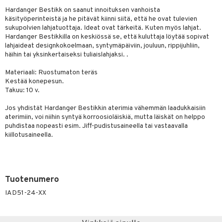
Hardanger Bestikk on saanut innoituksen vanhoista
käsityöperinteistä ja he pitävät kiinni siitä, että he ovat tulevien
sukupolvien lahjatuottaja. Ideat ovat tärkeitä. Kuten myös lahjat.
Hardanger Bestikkilla on keskiössä se, että kuluttaja löytää sopivat
lahjaideat designkokoelmaan, syntymäpäiviin, jouluun, rippijuhliin,
häihin tai yksinkertaiseksi tuliaislahjaksi. .
Materiaali: Ruostumaton teräs
Kestää konepesun.
Takuu: 10 v.
Jos yhdistät Hardanger Bestikkin aterimia vähemmän laadukkaisiin
aterimiin, voi niihin syntyä korroosioläiskiä, mutta läiskät on helppo
puhdistaa nopeasti esim. Jiff-pudistusaineella tai vastaavalla
kiillotusaineella.
Tuotenumero
IAD51-24-XX