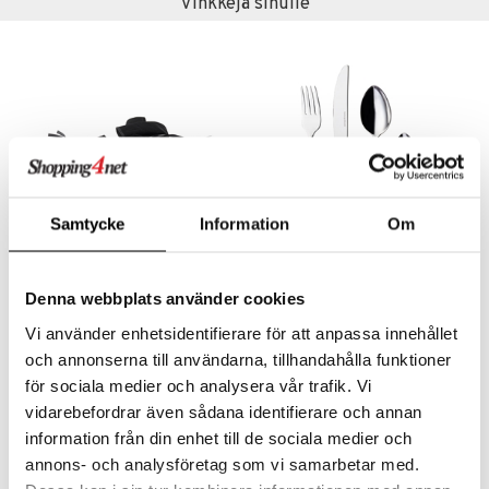
Vinkkejä sinulle
Samtycke
Information
Om
Saatavana useana vaihtoehtona
Aterinliina musta
FJORD Aterinsetti
Denna webbplats använder cookies
GENSE
HARDANGER BESTIKK
Vi använder enhetsidentifierare för att anpassa innehållet
31
264
€
alk.
€
och annonserna till användarna, tillhandahålla funktioner
för sociala medier och analysera vår trafik. Vi
vidarebefordrar även sådana identifierare och annan
information från din enhet till de sociala medier och
annons- och analysföretag som vi samarbetar med.