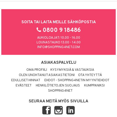
SOITA TAI LAITA MEILLE SÄHKÖPOSTIA
0800 9 18486
AUKIOLOAJAT: 10.00 - 16.00
LOUNASTAUKO 13.00 - 14.00
INFO@SHOPPING4NET.COM
ASIAKASPALVELU
OMA PROFIILI
KYSYMYKSIÄ & VASTAUKSIA
OLEN UNOHTANUT ASIAKASTIETONI
OTA YHTEYTTÄ
EDULLISET HINNAT
EHDOT - SHOPPING4NETIN MYYNTIEHDOT
EVÄSTEET
HENKILÖTIETOJEN SUOJAUS
KUMPPANIKSI
SHOPPING4NET
SEURAA MEITÄ MYÖS SIVUILLA