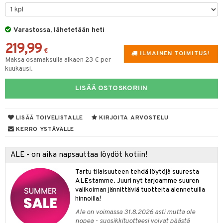
tyisveitset
& Baaritarvikkeet
Varastossa, lähetetään heti
ttiöveitset
ktroniikka
219,99
rinta- & Vihannesveitset
€
one
ILMAINEN TOIMITUS!
Maksa osamaksulla alkaen 23 € per
kkuulaudat
kuukausi.
uone
uoneen sisustus
päveitset
one
oneen tarvikkeita
oneen koristelu
LISÄÄ OSTOSKORIIN
tsenteroittimet
a
oneen tekstiilit
 huonekalut
& Saalit
tsisetit
LISÄÄ TOIVELISTALLE
KIRJOITA ARVOSTELU
 lamput
tyynyt
KERRO YSTÄVÄLLE
tsitarvikkeet
uoneen säilytys
t
it & Koukut
ALE - on aika napsauttaa löydöt kotiin!
anasetit
uoneen tekstiilit
uotteet
risteet
Tartu tilaisuuteen tehdä löytöjä suuresta
anat & Tyynyliinat
ttöön
lytys
elu
 tekstiilit
ALEstamme. Juuri nyt tarjoamme suuren
valikoiman jännittäviä tuotteita alennetuilla
nyt & Peitot
kut
mot & Veistokset
s
iköt & Lyhdyt
tyynyt
 Grillaustarvikkeet
hinnoilla!
nsäilytys & Korit
lot
huonekalut
oneen tekstiilit
 & hyönteissuoja
iköt & Lyhdyt
Ale on voimassa 31.8.2026 asti mutta ole
spalvelu
nopea - suosikkituotteesi voivat päästä