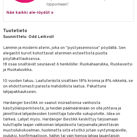
jat
s & Hyllyt
timet
lot
loppumaan!
ksiä & vastauksia
al Art
karit & Koukut
Näe kaikki ale-löydöt »
ynttilät
n ruokinta
mput
tuotetta
ukut
lyt
tolamput
oneen tekstiilit
aistus
 verkkokaupasta
Tuotetieto
näkoristeet
nsäilytys & Korit
tälamput
anasetit
avälineet
ustarvikkeet
Suunnittelu: Odd Leikvoll
sit
anat & Tyynyliinat
 Peitteet
Lämmin ja moderni aterin, joka on "pystyasennossa" pöydällä. Sen
elegantit kurvit kohottavat aterimen esteettistä puolta
nyt & Peitot
maelämä
pöytäkattauksessa.
18 osaa sisältävät seuraavat 6 henkilölle: Ruokahaarukka, Ruokaveitsi
aistus
ja Ruokalusikka.
10 vuoden takuu. Laatuterästä sisältäen 18% kromia ja 8% nikkeliä, se
on ehdottomasti parasta mahdollista laatua. Pakattuna
lahjapakkaukseen.
Hardanger bestikk on saanut insiraationsa vanhoista
käsityöläisperinteistä, ja heidän päämääränään on olla johtava ja
jännittävä lahjaideoiden toimittaja tuleville sukupolville. Idea on
tärkeä. Lahjat myös. Hardanger Bestikk keskittyy tarjoamaan
kuluttajille laajan valikoiman lahjaideoita tarjoamalla jännittävän
muotoilukokoelman, huolimatta siitä etsitkö jotain syntymäpäiville,
jouluksi, konfirmaatioon, häihin tai vain hienoa lahjaa lauantaisiin