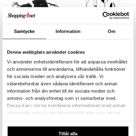
Samtycke
Information
Om
Saatavana useana vaihtoehtona
Aterinliina musta
FJORD Aterinsetti
GENSE
HARDANGER BESTIKK
Denna webbplats använder cookies
31
264
€
alk.
€
Vi använder enhetsidentifierare för att anpassa innehållet
och annonserna till användarna, tillhandahålla funktioner
för sociala medier och analysera vår trafik. Vi
vidarebefordrar även sådana identifierare och annan
information från din enhet till de sociala medier och
annons- och analysföretag som vi samarbetar med.
Dessa kan i sin tur kombinera informationen med annan
information som du har tillhandahållit eller som de har
samlat in när du har använt deras tjänster. Du godkänner
våra cookies vid fortsatt användande av vår webbplats.
Tillåt alla