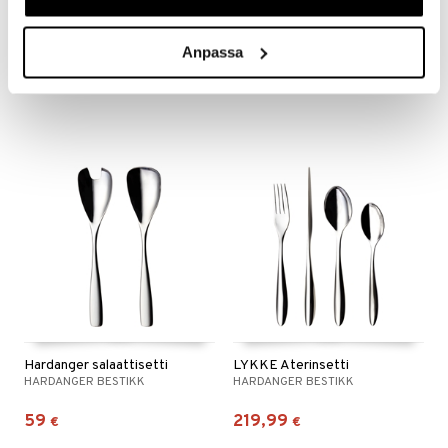
FJORD Salaattisetti
FJORD Tarjoilusetti
HARDANGER BESTIKK
HARDANGER BESTIKK
Anpassa
40,99
40,99
€
€
Hardanger salaattisetti
LYKKE Aterinsetti
HARDANGER BESTIKK
HARDANGER BESTIKK
59
219,99
€
€