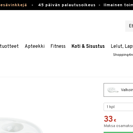
kesävinkkejä
-
45 päivän palautusoikeus -
Ilmainen toim
tuotteet
Apteekki
Fitness
Koti & Sisustus
Lelut, Lap
Shopping4n
Valkoi
33
€
Maksa osamaksul