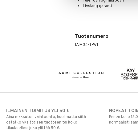
Tåler ovn og mikroovn
Livslang garanti
Tuotenumero
IAM34-1-WI
ILMAINEN TOIMITUS YLI 50 €
NOPEAT TOI
Aina maksuton vaihtoehto, huolimatta siitä
Ennen kello 13.
ostatko yksittäisen tuotteen tai koko
normaalisti sa
tilauksellesi joka ylittää 50 €.