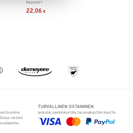
PILLIVUYT
22,06
€
€
TURVALLINEN OSTAMINEN
varastoomme
laskulla, pankkikortilla tai asiakastilin kautta
 Sinua varten!
sivuillamme.