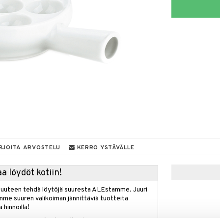
RJOITA ARVOSTELU
KERRO YSTÄVÄLLE
a löydöt kotiin!
isuuteen tehdä löytöjä suuresta ALEstamme. Juuri
mme suuren valikoiman jännittäviä tuotteita
a hinnoilla!