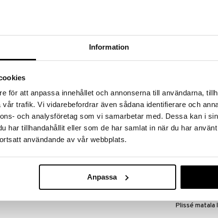
massa 31.8.2026 asti mutta ole nopea -
otteesi voivat päästä loppumaan!
i ale-löydöt »
Saatavana
vaihtoe
Information
Piirakkavuoka
PILLIVUYT
cookies
 fremstiller og producerer sin egen porcelænsmasse og
17,90
åle og andet porcelæn. Pillivuyt-porcelænet er en
alk.
€
e för att anpassa innehållet och annonserna till användarna, tillh
r til blandt favoritterne på både hoteller og
vår trafik. Vi vidarebefordrar även sådana identifierare och anna
troligt populært som hverdagsporcelæn til
nnons- och analysföretag som vi samarbetar med. Dessa kan i sin
har tillhandahållit eller som de har samlat in när du har använt
kt når du vil gratinere snegle. Pillivuyt-porcelænet
ortsatt användande av vår webbplats.
peraturforskelle. Alle dele er ildfaste og særligt
kte fra fryser til ovn (fra -30°C til +350°C).
Anpassa
Saatavana
vaihtoe
Plissé matala 