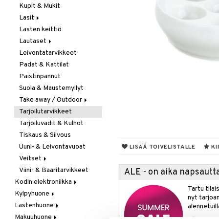
Kupit & Mukit
Kahvi, Tee & Espresso
Lasit
Leivänpaahtimet
Lasten keittiö
Mixerit &
Juoma- & Cocktailasit
Sähkövatkaimet
Lautaset
Juomalasit
Muut koneet
Leivontatarvikkeet
Olutlasit
Asetit
Vedenkeittimet
Padat & Kattilat
Shamppanjalasit
Ruokalautaset
Paistinpannut
Snapsi- & Aveclasit
Syvät lautaset
Suola & Maustemyllyt
Viinilasit
Take away / Outdoor
Whiskey- & Konjakkilasit
Tarjoilutarvikkeet
Eväslaatikot
Tarjoiluvadit & Kulhot
Pullot
Tiskaus & Siivous
Termoskannut
Uuni- & Leivontavuoat
Termosmukit
LISÄÄ TOIVELISTALLE
KI
Veitset
Viini- & Baaritarvikkeet
Erityisveitset
ALE - on aika napsautta
Kodin elektroniikka
Keittiöveitset
Tartu tila
Kylpyhuone
Ääni
Kuorinta- &
nyt tarjoa
Vihannesveitset
Lastenhuone
Kylpyhuoneen sisustus
alennetuill
Leikkuulaudat
Makuuhuone
Kylpyhuoneen tarvikkeita
Kylpyhuoneen koristelu