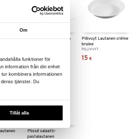
 useana
Saatavana useana
htona
vaihtoehtona
Om
Pillivuyt Lasagnevuoka
Pillivuyt Lautanen créme
brulee
PILLIVUYT
PILLIVUYT
77,40
15
alk.
€
€
andahålla funktioner för
n information från din enhet
 tur kombinera informationen
 deras tjänster. Du
Tillåt alla
 useana
htona
lautanen
Plissé salaatti-
pastalautanen