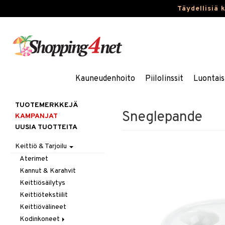
Täydellisiä 
Kauneudenhoito
Piilolinssit
Luontais
TUOTEMERKKEJÄ
Sneglepande
KAMPANJAT
UUSIA TUOTTEITA
Keittiö & Tarjoilu
Aterimet
Kannut & Karahvit
Keittiösäilytys
Keittiötekstiilit
Keittiövälineet
Kodinkoneet