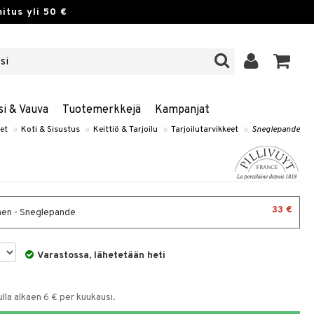
itus yli 50 €
si & Vauva
Tuotemerkkejä
Kampanjat
et
»
Koti & Sisustus
»
Keittiö & Tarjoilu
»
Tarjoilutarvikkeet
»
Sneglepande
33 €
nen - Sneglepande
Varastossa, lähetetään heti
la alkaen 6 € per kuukausi.