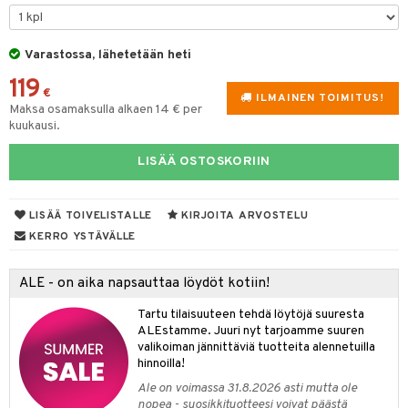
tyisveitset
& Baaritarvikkeet
Varastossa, lähetetään heti
ttiöveitset
ktroniikka
119
rinta- & Vihannesveitset
€
one
ILMAINEN TOIMITUS!
Maksa osamaksulla alkaen 14 € per
kkuulaudat
kuukausi.
uone
uoneen sisustus
päveitset
one
oneen tarvikkeita
oneen koristelu
LISÄÄ OSTOSKORIIN
tsenteroittimet
a
oneen tekstiilit
 huonekalut
& Saalit
tsisetit
LISÄÄ TOIVELISTALLE
KIRJOITA ARVOSTELU
 lamput
tyynyt
KERRO YSTÄVÄLLE
tsitarvikkeet
uoneen säilytys
t
it & Koukut
ALE - on aika napsauttaa löydöt kotiin!
anasetit
uoneen tekstiilit
uotteet
risteet
Tartu tilaisuuteen tehdä löytöjä suuresta
anat & Tyynyliinat
ttöön
lytys
elu
 tekstiilit
ALEstamme. Juuri nyt tarjoamme suuren
valikoiman jännittäviä tuotteita alennetuilla
nyt & Peitot
kut
mot & Veistokset
s
iköt & Lyhdyt
tyynyt
 Grillaustarvikkeet
hinnoilla!
nsäilytys & Korit
lot
huonekalut
oneen tekstiilit
 & hyönteissuoja
iköt & Lyhdyt
Ale on voimassa 31.8.2026 asti mutta ole
spalvelu
nopea - suosikkituotteesi voivat päästä