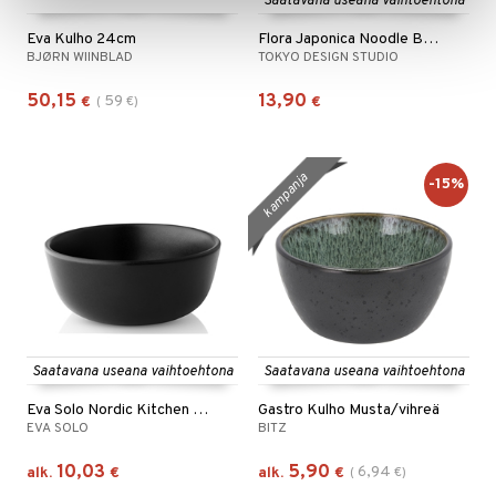
Saatavana useana vaihtoehtona
Eva Kulho 24cm
Flora Japonica Noodle Bowl 20.3cm
BJØRN WIINBLAD
TOKYO DESIGN STUDIO
50,15
13,90
59
€
(
€
)
€
kampanja
-15%
Saatavana useana vaihtoehtona
Saatavana useana vaihtoehtona
Eva Solo Nordic Kitchen Kulho
Gastro Kulho Musta/vihreä
EVA SOLO
BITZ
10,03
5,90
6,94
alk.
€
alk.
€
(
€
)