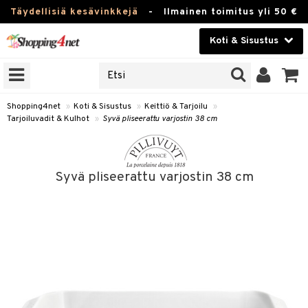
Täydellisiä kesävinkkejä
-
Ilmainen toimitus yli 50 €
Koti & Sisustus
ERKKEJÄ
Kauneudenhoito
JAT
UOTTEITA
Piilolinssit
Shopping4net
»
Koti & Sisustus
»
Keittiö & Tarjoilu
»
Tarjoiluvadit & Kulhot
»
Syvä pliseerattu varjostin 38 cm
Luontaistuotteet
 Tarjoilu
Apteekki
et
Syvä pliseerattu varjostin 38 cm
 & Karahvit
Fitness
säilytys
Koti & Sisustus
ekstiilit
Lelut, Lapsi & Vauva
välineet
Tuotemerkkejä
oneet
Kampanjat
vi, Tee & Espresso
 Mukit