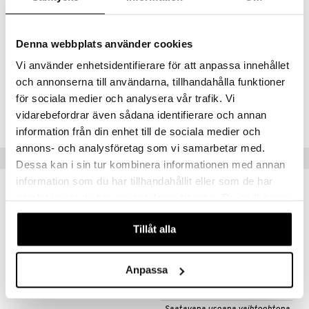
Pillivuytin posliinilla on myös se edullinen ominaisuus, että se imee ja
jakaa lämpöä optimaalisella tavalla - ruoka pysyy siis lämpimänä
pitkään sen jälkeen, kun se on otettu uunista.
Denna webbplats använder cookies
VALMISTETTU RANSKASSA
Vi använder enhetsidentifierare för att anpassa innehållet
och annonserna till användarna, tillhandahålla funktioner
Tuotenumero
för sociala medier och analysera vår trafik. Vi
vidarebefordrar även sådana identifierare och annan
IUB53-1-XX
information från din enhet till de sociala medier och
annons- och analysföretag som vi samarbetar med.
Suositut tuotteet
Dessa kan i sin tur kombinera informationen med annan
information som du har tillhandahållit eller som de har
kampanja
-15%
samlat in när du har använt deras tjänster. Du godkänner
våra cookies vid fortsatt användande av vår webbplats.
Tillåt alla
Anpassa