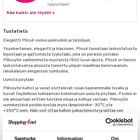
jat
s & Hyllyt
timet
lot
loppumaan!
ksiä & vastauksia
al Art
karit & Koukut
Näe kaikki ale-löydöt »
ynttilät
n ruokinta
mput
tuotetta
ukut
lyt
tolamput
oneen tekstiilit
aistus
 verkkokaupasta
Tuotetieto
näkoristeet
nsäilytys & Korit
tälamput
anasetit
avälineet
ustarvikkeet
Elegantti Plissé-vuoka uuniruokiin ja tarjoiluun.
sit
anat & Tyynyliinat
 Peitteet
Yksinkertainen, elegantti ja klassinen. Plissé tunnetaan laskostetuista
linjoistaan ja ajattomasta tyylistään, joka on peräisin joistakin
nyt & Peitot
maelämä
Pillivuytin vanhemmista muoteista 1900-luvun alusta. Plissé on hienon
laskostuksensa ansiosta tunnettu ympäri maailmaa hienovaraisen,
aistus
ranskalaisen eleganssin symbolina.
Uunista pöytään
Pillivuytin kulhot ja vuoat esittelevät ruoan kauneimmalla tavalla ja
luovat täydellisen kulinaarisen kokemuksen uunista pöytään. Posliini ei
ole ainoastaan erittäin kestävä iskuja ja kolhuja vastaan. Pillivuytin
uuninkestävä posliini kestää myös lämpöshokin -30°C:sta
+350°C:een. Näin voit ottaa kulhon pakastimesta ja laittaa sen
suoraan kuumaan uuniin. Voit siis ensin valmistella piirakan, lasagnen tai
jotain muuta herkullista, laittaa kulhon pakastimeen ja sitten asettaa
sen kuumaan uuniin, kun on aika nauttia ruoasta. Posliinin erityiset
ominaisuudet saadaan ainutlaatuisesta posliinimassasta sekä erittäin
Samtycke
Information
Om
korkeasta lämpötilasta, jota käytetään poltossa.