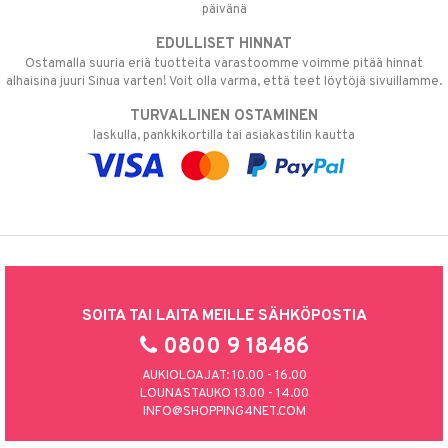
päivänä
EDULLISET HINNAT
Ostamalla suuria eriä tuotteita varastoomme voimme pitää hinnat
alhaisina juuri Sinua varten! Voit olla varma, että teet löytöjä sivuillamme.
TURVALLINEN OSTAMINEN
laskulla, pankkikortilla tai asiakastilin kautta
SOITA TAI LAITA MEILLE SÄHKÖPOSTIA
0800 9 18486
AUKIOLOAJAT: 10.00 - 16.00
LOUNASTAUKO 13.00 - 14.00
INFO@SHOPPING4NET.COM