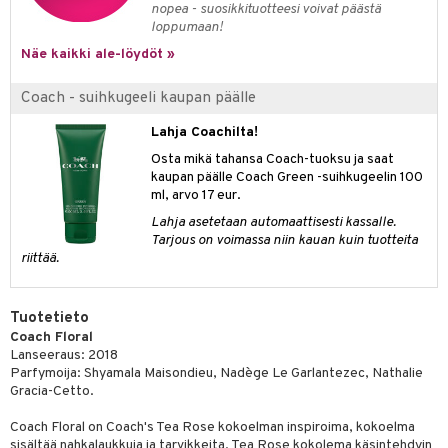
nopea - suosikkituotteesi voivat päästä
kkivoide
teutus & Soujaus
loppumaan!
tevoide
ranajo & Ihonpuhdistus
Näe kaikki ale-löydöt »
justusvoide
Coach - suihkugeeli kaupan päälle
kipuna
Lahja Coachilta!
teri
Osta mikä tahansa Coach-tuoksu ja saat
kaupan päälle Coach Green -suihkugeelin 100
siväri
ml, arvo 17 eur.
mänrajauskynät
Lahja asetetaan automaattisesti kassalle.
Tarjous on voimassa niin kauan kuin tuotteita
riittää.
Tuotetieto
Coach Floral
Lanseeraus: 2018
Parfymoija: Shyamala Maisondieu, Nadège Le Garlantezec, Nathalie
Gracia-Cetto.
Coach Floral on Coach's Tea Rose kokoelman inspiroima, kokoelma
sisältää nahkalaukkuja ja tarvikkeita. Tea Rose kokolema käsintehdyin