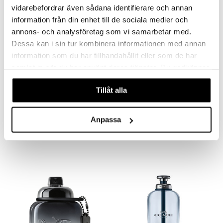
vidarebefordrar även sådana identifierare och annan
information från din enhet till de sociala medier och
annons- och analysföretag som vi samarbetar med.
Dessa kan i sin tur kombinera informationen med annan
information som du har tillhandahållit eller som de har
samlat in när du har använt deras tjänster. Du godkänner
våra cookies vid fortsatt användande av vår webbplats.
Tillåt alla
Coach Blue - Eau de toilette
Coach Dreams Sunset - Eau de parfum
COACH
COACH
Anpassa
43,95
37,95
€
€