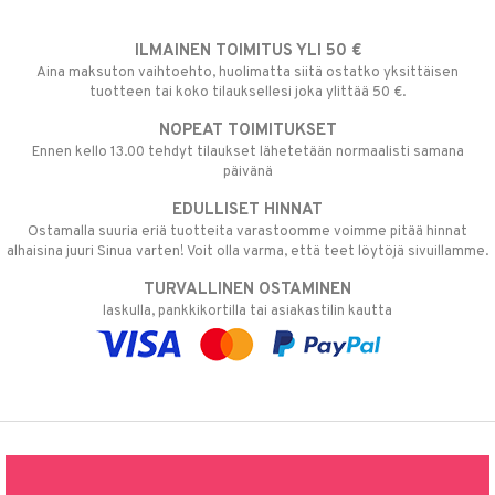
ILMAINEN TOIMITUS YLI 50 €
Aina maksuton vaihtoehto, huolimatta siitä ostatko yksittäisen
tuotteen tai koko tilauksellesi joka ylittää 50 €.
NOPEAT TOIMITUKSET
Ennen kello 13.00 tehdyt tilaukset lähetetään normaalisti samana
päivänä
EDULLISET HINNAT
Ostamalla suuria eriä tuotteita varastoomme voimme pitää hinnat
alhaisina juuri Sinua varten! Voit olla varma, että teet löytöjä sivuillamme.
TURVALLINEN OSTAMINEN
laskulla, pankkikortilla tai asiakastilin kautta