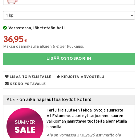
eruskettavat tuotteet
toilu
eruskettavat tuotteet
er shave lotion
inkotuotteet
kojen hoito
kölaitteet
vovoiteet
 de cologne
dorantit
linssit
vojen poisto
mpoot
metiikkalaukkuja
 de toilette
koistuotteet
UE
Varastossa, lähetetään heti
ien hoito
vikkeita
rinta
japakkaukset
eruskettavat tuotteet
e
36,95
spalvelu
€
rinta
japakkaus
vojen poisto
Maksa osamaksulla alkaen 6 € per kuukausi.
 10
 System
ksiä & vastauksia
pytuotteita
amiot
ien hoito
he 1: Puhdistus
ito
LISÄÄ OSTOSKORIIN
tuotetta
hkugeelit & saippuat
ranajotuotteet
hkugeelit & saippuat
he 2: Kirkastus
ien- ja Vartalonhoito
 verkkokaupasta
taloöljyt
ta & Viikset
LISÄÄ TOIVELISTALLE
KIRJOITA ARVOSTELU
talovoiteet
he 3: Kosteutus
teudenhoito
likiilto
t
KERRO YSTÄVÄLLE
talovoiteet
distaminen
rinta ja naamiot
lipuna
matics Elixir
o
rumit
ALE - on aika napsauttaa löydöt kotiin!
distus
ltenrajausväri
yx
inkosuoja
mänympärysvoiteet
Tartu tilaisuuteen tehdä löytöjä suuresta
rumit
makarvat
nique Happy
aihetta Miehille
ALEstamme. Juuri nyt tarjoamme suuren
mien/Huulten Hoito
valikoiman jännittäviä tuotteita alennetuilla
miväri
nique Happy For Men
nhoito
hinnoilla!
kkisiveltmit
kastus
Ale on voimassa 31.8.2026 asti mutta ole