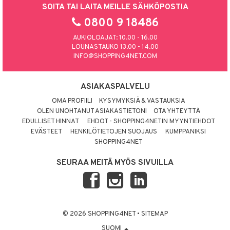
SOITA TAI LAITA MEILLE SÄHKÖPOSTIA
0800 9 18486
AUKIOLOAJAT: 10.00 - 16.00
LOUNASTAUKO 13.00 - 14.00
INFO@SHOPPING4NET.COM
ASIAKASPALVELU
OMA PROFIILI
KYSYMYKSIÄ & VASTAUKSIA
OLEN UNOHTANUT ASIAKASTIETONI
OTA YHTEYTTÄ
EDULLISET HINNAT
EHDOT - SHOPPING4NETIN MYYNTIEHDOT
EVÄSTEET
HENKILÖTIETOJEN SUOJAUS
KUMPPANIKSI
SHOPPING4NET
SEURAA MEITÄ MYÖS SIVUILLA
© 2026 SHOPPING4NET
•
SITEMAP
SUOMI