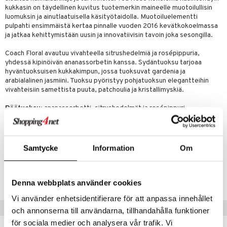
kukkasin on täydellinen kuvitus tuotemerkin maineelle muotoilullisin
luomuksin ja ainutlaatuisella käsityötaidolla. Muotoiluelementti
pulpahti ensimmäistä kertaa pinnalle vuoden 2016 kevätkokoelmassa
ja jatkaa kehittymistään uusin ja innovatiivisin tavoin joka sesongilla.
Coach Floral avautuu vivahteella sitrushedelmiä ja rosépippuria,
yhdessä kipinöivän ananassorbetin kanssa. Sydäntuoksu tarjoaa
hyväntuoksuisen kukkakimpun, jossa tuoksuvat gardenia ja
arabialalinen jasmiini. Tuoksu pyöristyy pohjatuoksun elegantteihin
vivahteisiin samettista puuta, patchoulia ja kristallimyskiä.
Päätuoksu:
ananassorbetti, sitrushedelmät ja rosépippuri
Sydäntuoksu:
tea rose, arabialainen jasmiini ja gardenia
Pohjatuoksu:
kristallimyski, samettinen puu ja indonesialainen
patchouliesanssi.
Samtycke
Information
Om
Tuotenumero
COACF-0T-30-XX-XX
Denna webbplats använder cookies
Vi använder enhetsidentifierare för att anpassa innehållet
Vinkkejä sinulle
och annonserna till användarna, tillhandahålla funktioner
för sociala medier och analysera vår trafik. Vi