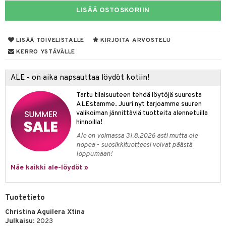
eruskettavat tuotteet
toilu
eruskettavat tuotteet
er shave lotion
inkotuotteet
LISÄÄ OSTOSKORIIN
kojen hoito
kölaitteet
vovoiteet
 de cologne
dorantit
linssit
vojen poisto
mpoot
metiikkalaukkuja
 de toilette
koistuotteet
LISÄÄ TOIVELISTALLE
KIRJOITA ARVOSTELU
UE
KERRO YSTÄVÄLLE
ien hoito
vikkeita
rinta
japakkaukset
eruskettavat tuotteet
e
spalvelu
rinta
japakkaus
vojen poisto
 10
ALE - on aika napsauttaa löydöt kotiin!
 System
ksiä & vastauksia
pytuotteita
amiot
ien hoito
he 1: Puhdistus
ito
Tartu tilaisuuteen tehdä löytöjä suuresta
tuotetta
ALEstamme. Juuri nyt tarjoamme suuren
hkugeelit & saippuat
ranajotuotteet
hkugeelit & saippuat
he 2: Kirkastus
ien- ja Vartalonhoito
valikoiman jännittäviä tuotteita alennetuilla
 verkkokaupasta
hinnoilla!
taloöljyt
ta & Viikset
talovoiteet
he 3: Kosteutus
teudenhoito
likiilto
t
Ale on voimassa 31.8.2026 asti mutta ole
talovoiteet
distaminen
nopea - suosikkituotteesi voivat päästä
rinta ja naamiot
lipuna
matics Elixir
o
loppumaan!
rumit
distus
ltenrajausväri
yx
inkosuoja
Näe kaikki ale-löydöt »
mänympärysvoiteet
rumit
makarvat
nique Happy
aihetta Miehille
Tuotetieto
mien/Huulten Hoito
miväri
nique Happy For Men
nhoito
Christina Aguilera Xtina
kkisiveltmit
kastus
Julkaisu
: 2023