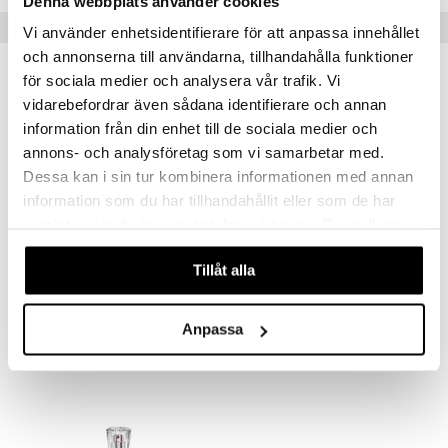
Denna webbplats använder cookies
Vinkkejä sinulle
Vi använder enhetsidentifierare för att anpassa innehållet
och annonserna till användarna, tillhandahålla funktioner
för sociala medier och analysera vår trafik. Vi
vidarebefordrar även sådana identifierare och annan
information från din enhet till de sociala medier och
annons- och analysföretag som vi samarbetar med.
Dessa kan i sin tur kombinera informationen med annan
information som du har tillhandahållit eller som de har
samlat in när du har använt deras tjänster. Du godkänner
våra cookies vid fortsatt användande av vår webbplats.
Tillåt alla
Christina Aguilera Eau So Beautiful - Edp
Christina Aguilera Xtina - Body mist
CHRISTINA AGUILERA
CHRISTINA AGUILERA
Anpassa
15,95
18,95
€
€