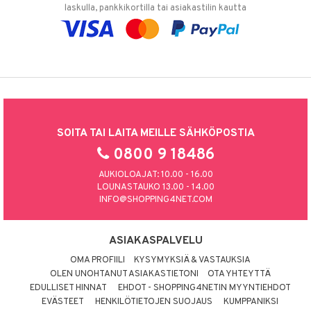
laskulla, pankkikortilla tai asiakastilin kautta
SOITA TAI LAITA MEILLE SÄHKÖPOSTIA
0800 9 18486
AUKIOLOAJAT: 10.00 - 16.00
LOUNASTAUKO 13.00 - 14.00
INFO@SHOPPING4NET.COM
ASIAKASPALVELU
OMA PROFIILI
KYSYMYKSIÄ & VASTAUKSIA
OLEN UNOHTANUT ASIAKASTIETONI
OTA YHTEYTTÄ
EDULLISET HINNAT
EHDOT - SHOPPING4NETIN MYYNTIEHDOT
EVÄSTEET
HENKILÖTIETOJEN SUOJAUS
KUMPPANIKSI