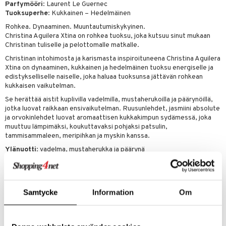
Parfymööri
: Laurent Le Guernec
kkivoide
teutus & Soujaus
Tuoksuperhe
: Kukkainen – Hedelmäinen
tevoide
ranajo & Ihonpuhdistus
Rohkea. Dynaaminen. Muuntautumiskykyinen.
Christina Aguilera Xtina on rohkea tuoksu, joka kutsuu sinut mukaan
justusvoide
Christinan tuliselle ja pelottomalle matkalle.
Christinan intohimosta ja karismasta inspiroituneena Christina Aguilera
kipuna
Xtina on dynaaminen, kukkainen ja hedelmäinen tuoksu energiselle ja
teri
edistykselliselle naiselle, joka haluaa tuoksunsa jättävän rohkean
kukkaisen vaikutelman.
siväri
Se herättää aistit kuplivilla vadelmilla, mustaherukoilla ja päärynöillä,
jotka luovat raikkaan ensivaikutelman. Ruusunlehdet, jasmiini absolute
mänrajauskynät
ja orvokinlehdet luovat aromaattisen kukkakimpun sydämessä, joka
muuttuu lämpimäksi, koukuttavaksi pohjaksi patsulin,
tammisammaleen, meripihkan ja myskin kanssa.
Ylänuotti
: vadelma, mustaherukka ja päärynä
Sydännuotti
: ruusunlehdet, jasmiini absolute ja orvokinlehdet
Pohjanuotti
: patsuli, tammisammal, meripihka ja myski
Samtycke
Information
Om
Tuotenumero
CCAG0-AQ-30-XX-XX