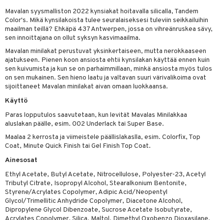
Mavalan syysmalliston 2022 kynsiakat hoitavalla silicalla, Tandem
mivärit
 de toilette
inkotuotteet
t
Color's. Mikä kynsilakoista tulee seuralaiseksesi tuleviin seikkailuihin
sienhoito
japakkaukset
maailman teillä? Ehkäpä 437 Antwerpen, jossa on vihreänruskea sävy,
dorantit
stenlähtö
sasto
ito
iikkalaukkuja
sen innoittajana on ollut syksyn kasvimaailma.
siväri
ksukynttilät &
koistuotteet
sväri
inkotuotteet
sit
mit
otteita
Mavalan minilakat perustuvat yksinkertaiseen, mutta nerokkaaseen
onetuoksut
ajatukseen. Pienen koon ansiosta ehtii kynsilakan käyttää ennen kuin
t Set
toaineet
koistuotteet
er shave balm
ko
onhoito
sen kuivumista ja kun se on parhaimmillaan, minkä ansiosta myös tulos
talosuihke
on sen mukainen. Sen hieno laatu ja valtavan suuri värivalikoima ovat
eruskettavat tuotteet
toilu
eruskettavat tuotteet
er shave lotion
inkotuotteet
sijoittaneet Mavalan minilakat aivan omaan luokkaansa.
kojen hoito
kölaitteet
vovoiteet
 de cologne
dorantit
linssit
Käyttö
vojen poisto
mpoot
metiikkalaukkuja
 de toilette
Paras lopputulos saavutetaan, kun levität Mavalas Minilakkaa
koistuotteet
UE
aluslakan päälle, esim. 002 Underlack tai Super Base.
ien hoito
vikkeita
rinta
japakkaukset
eruskettavat tuotteet
e
Maalaa 2 kerrosta ja viimeistele päällislakaslla, esim. Colorfix, Top
spalvelu
Coat, Minute Quick Finish tai Gel Finish Top Coat.
rinta
japakkaus
vojen poisto
 10
 System
ksiä & vastauksia
Ainesosat
pytuotteita
amiot
ien hoito
he 1: Puhdistus
ito
Ethyl Acetate, Butyl Acetate, Nitrocellulose, Polyester-23, Acetyl
tuotetta
hkugeelit & saippuat
ranajotuotteet
hkugeelit & saippuat
Tributyl Citrate, Isopropyl Alcohol, Stearalkonium Bentonite,
he 2: Kirkastus
ien- ja Vartalonhoito
Styrene/Acrylates Copolymer, Adipic Acid/Neopentyl
 verkkokaupasta
taloöljyt
ta & Viikset
talovoiteet
Glycol/Trimellitic Anhydride Copolymer, Diacetone Alcohol,
he 3: Kosteutus
teudenhoito
likiilto
t
Dipropylene Glycol Dibenzoate, Sucrose Acetate Isobutyrate,
talovoiteet
distaminen
Acrylates Copolymer, Silica, Maltol, Dimethyl Oxobenzo Dioxasilane,
rinta ja naamiot