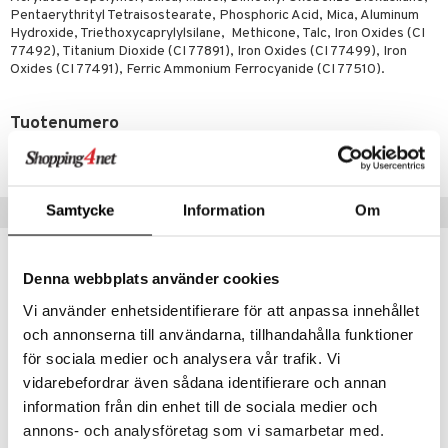
lipuna
matics Elixir
o
Pentaerythrityl Tetraisostearate, Phosphoric Acid, Mica, Aluminum
rumit
distus
ltenrajausväri
Hydroxide, Triethoxycaprylylsilane, Methicone, Talc, Iron Oxides (CI
yx
inkosuoja
77492), Titanium Dioxide (CI 77891), Iron Oxides (CI 77499), Iron
mänympärysvoiteet
rumit
makarvat
nique Happy
Oxides (CI 77491), Ferric Ammonium Ferrocyanide (CI 77510).
aihetta Miehille
mien/Huulten Hoito
miväri
nique Happy For Men
nhoito
Tuotenumero
kkisiveltmit
kastus
CMVA5-WA-5-433-XX
kkivoide
teutus & Soujaus
tevoide
ranajo & Ihonpuhdistus
Samtycke
Information
Om
Vinkkejä sinulle
justusvoide
-29%
kipuna
Denna webbplats använder cookies
teri
Vi använder enhetsidentifierare för att anpassa innehållet
och annonserna till användarna, tillhandahålla funktioner
siväri
för sociala medier och analysera vår trafik. Vi
mänrajauskynät
vidarebefordrar även sådana identifierare och annan
information från din enhet till de sociala medier och
annons- och analysföretag som vi samarbetar med.
Saatavana useana vaihtoehtona