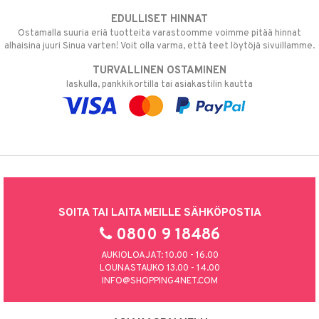
EDULLISET HINNAT
Ostamalla suuria eriä tuotteita varastoomme voimme pitää hinnat
alhaisina juuri Sinua varten! Voit olla varma, että teet löytöjä sivuillamme.
TURVALLINEN OSTAMINEN
laskulla, pankkikortilla tai asiakastilin kautta
SOITA TAI LAITA MEILLE SÄHKÖPOSTIA
0800 9 18486
AUKIOLOAJAT: 10.00 - 16.00
LOUNASTAUKO 13.00 - 14.00
INFO@SHOPPING4NET.COM