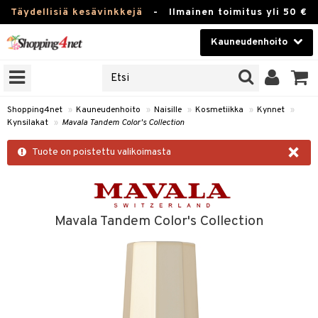
Täydellisiä kesävinkkejä
-
Ilmainen toimitus yli 50 €
Kauneudenhoito
ERKKEJÄ
Kauneudenhoito
M BRANDS
T
Piilolinssit
Shopping4net
»
Kauneudenhoito
»
Naisille
»
Kosmetiikka
»
Kynnet
»
Kynsilakat
»
Mavala Tandem Color's Collection
JAT
Luontaistuotteet
×
UOTTEITA
Tuote on poistettu valikoimasta
Apteekki
Fitness
t
Koti & Sisustus
Mavala Tandem Color's Collection
t Set
ito
Lelut, Lapsi & Vauva
jat / Kammat
inkotuotteet
Tuotemerkkejä
skuurit
koistuotteet
lakorut
iikka
Kampanjat
stenlähtö
eruskettavat tuotteet
vakorut
t Set