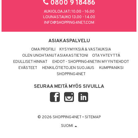
0800 9 18486
AUKIOLOAJAT: 10.00 - 16.00
LOUNASTAUKO 13.00 - 14.00
INFO@SHOPPING4NET.COM
ASIAKASPALVELU
OMA PROFIILI
KYSYMYKSIÄ & VASTAUKSIA
OLEN UNOHTANUT ASIAKASTIETONI
OTA YHTEYTTÄ
EDULLISET HINNAT
EHDOT - SHOPPING4NETIN MYYNTIEHDOT
EVÄSTEET
HENKILÖTIETOJEN SUOJAUS
KUMPPANIKSI
SHOPPING4NET
SEURAA MEITÄ MYÖS SIVUILLA
© 2026 SHOPPING4NET
•
SITEMAP
SUOMI