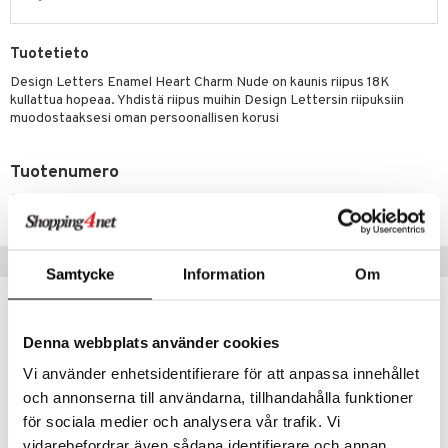
justusvoide
kipuna
Tuotetieto
teri
Design Letters Enamel Heart Charm Nude on kaunis riipus 18K
kullattua hopeaa. Yhdistä riipus muihin Design Lettersin riipuksiin
siväri
muodostaaksesi oman persoonallisen korusi
mänrajauskynät
Tuotenumero
CDLB-TDG-1-NU-XX
Suositut tuotteet
Samtycke
Information
Om
-40%
Denna webbplats använder cookies
Vi använder enhetsidentifierare för att anpassa innehållet
och annonserna till användarna, tillhandahålla funktioner
för sociala medier och analysera vår trafik. Vi
vidarebefordrar även sådana identifierare och annan