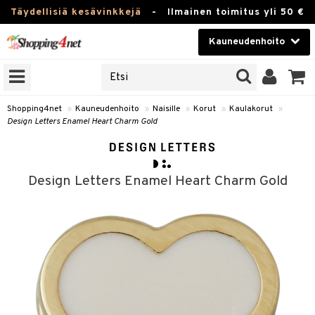
Täydellisiä kesävinkkejä
-
Ilmainen toimitus yli 50 €
Kauneudenhoito
ERKKEJÄ
Kauneudenhoito
M BRANDS
T
Piilolinssit
Shopping4net
»
Kauneudenhoito
»
Naisille
»
Korut
»
Kaulakorut
»
Design Letters Enamel Heart Charm Gold
JAT
Luontaistuotteet
UOTTEITA
Apteekki
Design Letters Enamel Heart Charm Gold
Fitness
t
Koti & Sisustus
t Set
ito
Lelut, Lapsi & Vauva
jat / Kammat
inkotuotteet
Tuotemerkkejä
skuurit
koistuotteet
ulakorut
Kampanjat
stenlähtö
eruskettavat tuotteet
vakorut