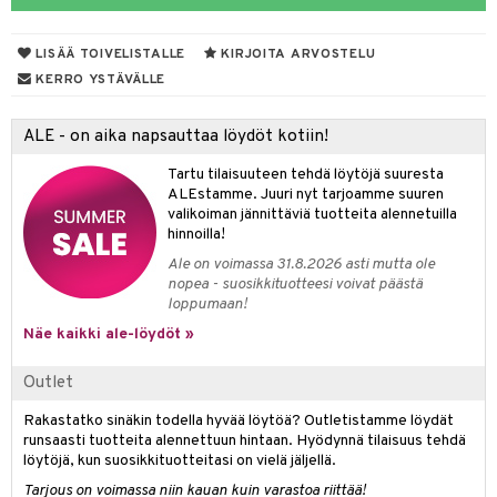
UE
sienhoito
ien hoito
vikkeita
rinta
japakkaukset
eruskettavat tuotteet
e
spalvelu
LISÄÄ TOIVELISTALLE
KIRJOITA ARVOSTELU
siväri
rinta
japakkaus
vojen poisto
 10
 System
KERRO YSTÄVÄLLE
ksiä & vastauksia
pytuotteita
amiot
ien hoito
he 1: Puhdistus
ito
tuotetta
ALE - on aika napsauttaa löydöt kotiin!
hkugeelit & saippuat
ranajotuotteet
hkugeelit & saippuat
he 2: Kirkastus
ien- ja Vartalonhoito
 verkkokaupasta
Tartu tilaisuuteen tehdä löytöjä suuresta
taloöljyt
ta & Viikset
talovoiteet
he 3: Kosteutus
teudenhoito
likiilto
t
ALEstamme. Juuri nyt tarjoamme suuren
valikoiman jännittäviä tuotteita alennetuilla
talovoiteet
distaminen
rinta ja naamiot
lipuna
matics Elixir
o
hinnoilla!
rumit
Ale on voimassa 31.8.2026 asti mutta ole
distus
ltenrajausväri
yx
inkosuoja
nopea - suosikkituotteesi voivat päästä
mänympärysvoiteet
loppumaan!
rumit
makarvat
nique Happy
aihetta Miehille
Näe kaikki ale-löydöt »
mien/Huulten Hoito
miväri
nique Happy For Men
nhoito
Outlet
kkisiveltmit
kastus
kkivoide
Rakastatko sinäkin todella hyvää löytöä? Outletistamme löydät
teutus & Soujaus
runsaasti tuotteita alennettuun hintaan. Hyödynnä tilaisuus tehdä
tevoide
ranajo & Ihonpuhdistus
löytöjä, kun suosikkituotteitasi on vielä jäljellä.
Tarjous on voimassa niin kauan kuin varastoa riittää!