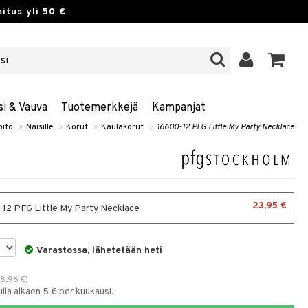
itus yli 50 €
si & Vauva
Tuotemerkkejä
Kampanjat
ito
»
Naisille
»
Korut
»
Kaulakorut
»
16600-12 PFG Little My Party Necklace
23,95 €
12 PFG Little My Party Necklace
Varastossa, lähetetään heti
38,96
€
)
la alkaen 5 € per kuukausi.