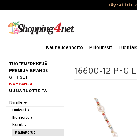
Täydellisiä 
Kauneudenhoito
Piilolinssit
Luontai
TUOTEMERKKEJÄ
16600-12 PFG Li
PREMIUM BRANDS
GIFT SET
KAMPANJAT
UUSIA TUOTTEITA
Naisille
Hiukset
Ihonhoito
Gift Set
Korut
Harjat / Kammat
Aurinkotuotteet
Hiuskuurit
Erikoistuotteet
Kaulakorut