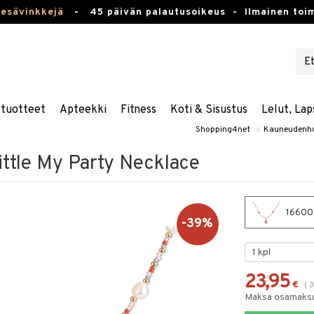
kesävinkkejä
-
45 päivän palautusoikeus -
Ilmainen toim
stuotteet
Apteekki
Fitness
Koti & Sisustus
Lelut, Lap
Shopping4net
»
Kauneudenho
ttle My Party Necklace
16600-
-39%
23,95
€
(
Maksa osamaksul