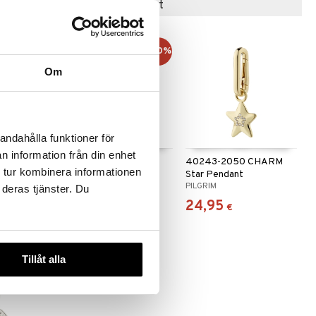
Suositut tuotteet
-40%
Om
andahålla funktioner för
n information från din enhet
RUST
16605-07 Moomin
40243-2050 CHARM
 tur kombinera informationen
Pendant Necklace
Star Pendant
PFG STOCKHOLM
PILGRIM
 deras tjänster. Du
28,95
24,95
(
47,95
€
)
€
€
Tillåt alla