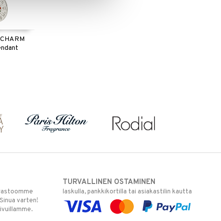
 CHARM
endant
TURVALLINEN OSTAMINEN
varastoomme
laskulla, pankkikortilla tai asiakastilin kautta
 Sinua varten!
sivuillamme.