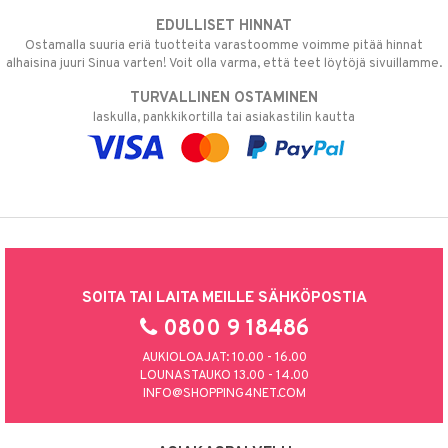
EDULLISET HINNAT
Ostamalla suuria eriä tuotteita varastoomme voimme pitää hinnat
alhaisina juuri Sinua varten! Voit olla varma, että teet löytöjä sivuillamme.
TURVALLINEN OSTAMINEN
laskulla, pankkikortilla tai asiakastilin kautta
SOITA TAI LAITA MEILLE SÄHKÖPOSTIA
0800 9 18486
AUKIOLOAJAT: 10.00 - 16.00
LOUNASTAUKO 13.00 - 14.00
INFO@SHOPPING4NET.COM