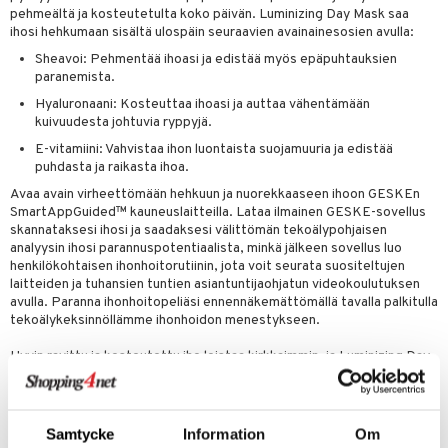
pehmeältä ja kosteutetulta koko päivän. Luminizing Day Mask saa
ihosi hehkumaan sisältä ulospäin seuraavien avainainesosien avulla:
Sheavoi: Pehmentää ihoasi ja edistää myös epäpuhtauksien
paranemista.
Hyaluronaani: Kosteuttaa ihoasi ja auttaa vähentämään
kuivuudesta johtuvia ryppyjä.
E-vitamiini: Vahvistaa ihon luontaista suojamuuria ja edistää
puhdasta ja raikasta ihoa.
Avaa avain virheettömään hehkuun ja nuorekkaaseen ihoon GESKEn
SmartAppGuided™ kauneuslaitteilla. Lataa ilmainen GESKE-sovellus
skannataksesi ihosi ja saadaksesi välittömän tekoälypohjaisen
analyysin ihosi parannuspotentiaalista, minkä jälkeen sovellus luo
henkilökohtaisen ihonhoitorutiinin, jota voit seurata suositeltujen
laitteiden ja tuhansien tuntien asiantuntijaohjatun videokoulutuksen
avulla. Paranna ihonhoitopeliäsi ennennäkemättömällä tavalla palkitulla
tekoälykeksinnöllämme ihonhoidon menestykseen.
Hyvin ravittu ja kosteutettu iho loistaa kirkkaimmin, ja Luminizing Day
Maskin avulla olet aina huoneen kirkkain tähti: taatusti!
✔ Syväkosteutus & ravitsevuus
✔ Normaalille ja kuivalle iholle
Samtycke
Information
Om
✔ Vahvistaa ihon suojamuuria