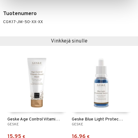
Tuotenumero
CGK17-JM-50-XX-XX
Vinkkejä sinulle
Geske Age Control Vitamin Boost Mask
Geske Blue Light Protection Serum
GESKE
GESKE
15,95
16,96
€
€