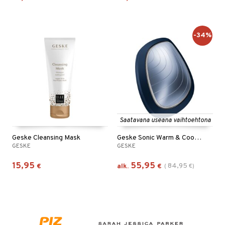
-34%
Saatavana useana vaihtoehtona
Geske Cleansing Mask
Geske Sonic Warm & Cool Mask | 9 in 1
GESKE
GESKE
15,95
55,95
84,95
€
alk.
€
(
€
)