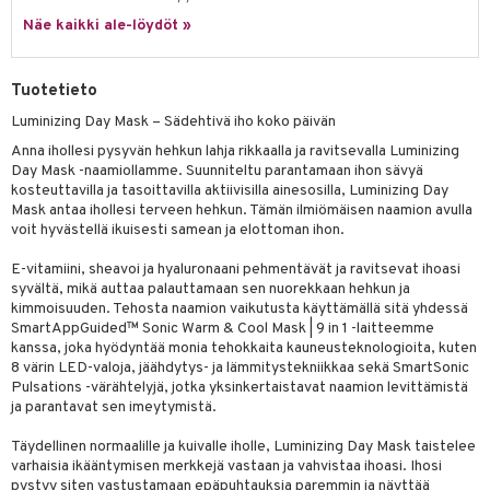
likiilto
t
talovoiteet
Näe kaikki ale-löydöt »
distaminen
rinta ja naamiot
lipuna
matics Elixir
o
rumit
distus
ltenrajausväri
yx
inkosuoja
Tuotetieto
mänympärysvoiteet
rumit
makarvat
nique Happy
aihetta Miehille
Luminizing Day Mask – Sädehtivä iho koko päivän
mien/Huulten Hoito
miväri
nique Happy For Men
nhoito
Anna ihollesi pysyvän hehkun lahja rikkaalla ja ravitsevalla Luminizing
Day Mask -naamiollamme. Suunniteltu parantamaan ihon sävyä
kkisiveltmit
kastus
kosteuttavilla ja tasoittavilla aktiivisilla ainesosilla, Luminizing Day
Mask antaa ihollesi terveen hehkun. Tämän ilmiömäisen naamion avulla
kkivoide
teutus & Soujaus
voit hyvästellä ikuisesti samean ja elottoman ihon.
tevoide
ranajo & Ihonpuhdistus
E-vitamiini, sheavoi ja hyaluronaani pehmentävät ja ravitsevat ihoasi
syvältä, mikä auttaa palauttamaan sen nuorekkaan hehkun ja
justusvoide
kimmoisuuden. Tehosta naamion vaikutusta käyttämällä sitä yhdessä
SmartAppGuided™ Sonic Warm & Cool Mask | 9 in 1 -laitteemme
kipuna
kanssa, joka hyödyntää monia tehokkaita kauneusteknologioita, kuten
8 värin LED-valoja, jäähdytys- ja lämmitystekniikkaa sekä SmartSonic
teri
Pulsations -värähtelyjä, jotka yksinkertaistavat naamion levittämistä
ja parantavat sen imeytymistä.
siväri
Täydellinen normaalille ja kuivalle iholle, Luminizing Day Mask taistelee
mänrajauskynät
varhaisia ikääntymisen merkkejä vastaan ja vahvistaa ihoasi. Ihosi
pystyy siten vastustamaan epäpuhtauksia paremmin ja näyttää