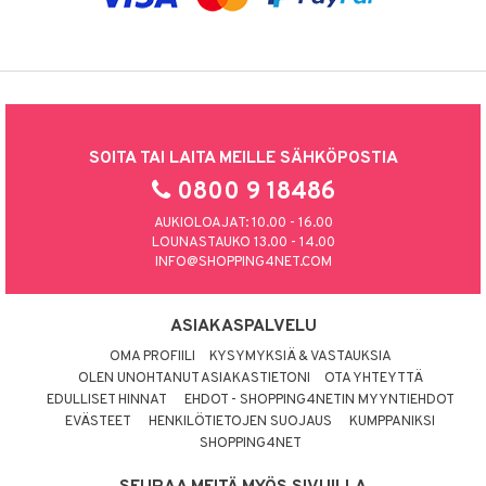
SOITA TAI LAITA MEILLE SÄHKÖPOSTIA
0800 9 18486
AUKIOLOAJAT: 10.00 - 16.00
LOUNASTAUKO 13.00 - 14.00
INFO@SHOPPING4NET.COM
ASIAKASPALVELU
OMA PROFIILI
KYSYMYKSIÄ & VASTAUKSIA
OLEN UNOHTANUT ASIAKASTIETONI
OTA YHTEYTTÄ
EDULLISET HINNAT
EHDOT - SHOPPING4NETIN MYYNTIEHDOT
EVÄSTEET
HENKILÖTIETOJEN SUOJAUS
KUMPPANIKSI
SHOPPING4NET