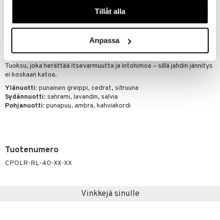
våra cookies vid fortsatt användande av vår webbplats.
mahdollistaa oman nimikkotuoksun personoinnin.
Tillåt alla
Ilmaus rohkeasta aistillisuudesta
Polo Red Eau de Toilette on kunnianhimon tuoksu, luotu miehille, jotka
tinkimättömästi tavoittelevat päämääriään. Sen sähköistävä
Anpassa
sitruksen, mausteiden ja puun sekoitus luo unohtumattoman
nimikkotuoksun, joka viipyy pitkään hetken jälkeen.
Tuoksu, joka herättää itsevarmuutta ja intohimoa – sillä jahdin jännitys
ei koskaan katoa.
Ylänuotti
: punainen greippi, cedrat, sitruuna
Sydännuotti
: sahrami, lavandin, salvia
Pohjanuotti
: punapuu, ambra, kahviakordi
Tuotenumero
CPOLR-RL-40-XX-XX
Vinkkejä sinulle