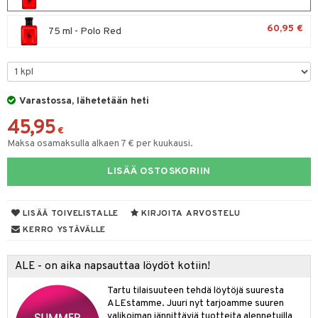
spalvelu
taloöljyt
 10
 System
60,95 €
75 ml - Polo Red
ksiä & vastauksia
talovoiteet
he 1: Puhdistus
ito
tuotetta
he 2: Kirkastus
ien- ja Vartalonhoito
 verkkokaupasta
he 3: Kosteutus
teudenhoito
likiilto
t
Varastossa, lähetetään heti
rinta ja naamiot
lipuna
45,95
matics Elixir
o
€
Maksa osamaksulla alkaen 7 € per kuukausi.
distus
ltenrajausväri
yx
inkosuoja
rumit
makarvat
nique Happy
LISÄÄ OSTOSKORIIN
aihetta Miehille
mien/Huulten Hoito
miväri
nique Happy For Men
nhoito
LISÄÄ TOIVELISTALLE
KIRJOITA ARVOSTELU
kkisiveltmit
kastus
KERRO YSTÄVÄLLE
kkivoide
teutus & Soujaus
ALE - on aika napsauttaa löydöt kotiin!
tevoide
ranajo & Ihonpuhdistus
Tartu tilaisuuteen tehdä löytöjä suuresta
justusvoide
ALEstamme. Juuri nyt tarjoamme suuren
kipuna
valikoiman jännittäviä tuotteita alennetuilla