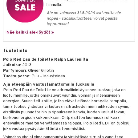
hinnoilla!
teri
Ale on voimassa 31.8.2026 asti mutta ole
nopea - suosikkituotteesi voivat päästä
siväri
loppumaan!
mänrajauskynät
Näe kaikki ale-löydöt »
Tuotetieto
Polo Red Eau de toilette Ralph Laurenilta
Julkaisu:
2013
Parfymööri:
Olivier Gillotin
Tuoksuperhe:
Puu – Mausteinen
Aja eteenpäin vastustamattomalla tuoksulla
Polo Red Eau de Toilette on adrenaliinintäyteinen tuoksu, joka on
luotu miehille, jotka omaksuvat vauhdin, voiman ja intensiivisen
energian. Suunniteltu niille, jotka elävät elämää korkealla tempolla,
tämä tuoksu yhdistää virkistävän sitrushedelmien raikkauden syviin,
aistillisiin puunuotteihin ja ripaukseen kahvia, luoden koukuttavan,
korkeaenergisen kokemuksen. Olitpa sitten luomassa rohkeaa
ensivaikutelmaa tai venyttämässä rajojasi, Polo Red EDT on tuoksu,
joka vastaa pysäyttämätöntä etenemistäsi.
Voimakas yhdistelmä punapuuta ja virkistävää sitrusta vangitsee