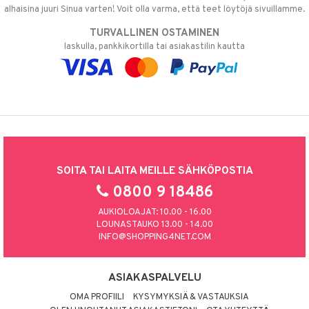
alhaisina juuri Sinua varten! Voit olla varma, että teet löytöjä sivuillamme.
TURVALLINEN OSTAMINEN
laskulla, pankkikortilla tai asiakastilin kautta
SOITA TAI LAITA MEILLE SÄHKÖPOSTIA
0800 9 18486
AUKIOLOAJAT: 10.00 - 16.00
LOUNASTAUKO 13.00 - 14.00
INFO@SHOPPING4NET.COM
ASIAKASPALVELU
OMA PROFIILI
KYSYMYKSIÄ & VASTAUKSIA