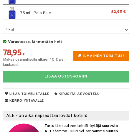
spalvelu
taloöljyt
 10
 System
83,95 €
75 ml - Polo Blue
ksiä & vastauksia
talovoiteet
he 1: Puhdistus
ito
tuotetta
he 2: Kirkastus
ien- ja Vartalonhoito
 verkkokaupasta
he 3: Kosteutus
teudenhoito
likiilto
t
Varastossa, lähetetään heti
rinta ja naamiot
lipuna
78,95
matics Elixir
o
€
ILMAINEN TOIMITUS!
Maksa osamaksulla alkaen 10 € per
distus
ltenrajausväri
yx
inkosuoja
kuukausi.
rumit
makarvat
nique Happy
aihetta Miehille
LISÄÄ OSTOSKORIIN
mien/Huulten Hoito
miväri
nique Happy For Men
nhoito
kkisiveltmit
kastus
LISÄÄ TOIVELISTALLE
KIRJOITA ARVOSTELU
kkivoide
KERRO YSTÄVÄLLE
teutus & Soujaus
tevoide
ranajo & Ihonpuhdistus
ALE - on aika napsauttaa löydöt kotiin!
justusvoide
Tartu tilaisuuteen tehdä löytöjä suuresta
kipuna
ALEstamme. Juuri nyt tarjoamme suuren