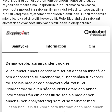
Polo Blue Eau de Toilette on rentoutuneen hienostuneisuuden
täydellinen määritelmä. Inspiroitunut loputtomasta taivaasta,
avoimesta merestä ja raikkaan ilman virkistävästä tunteesta, tämä
tuoksu vangitsee rajattoman vapauden olemuksen. Luotu modernille
miehelle, joka etsii tyyliä keveydellä, Polo Blue yhdistää raikkaat
akvaattiset vivahteet kuplivaan sitrukseen ja elegantteihin
puusointuihin, mikä johtaa elinvoimaiseen ja ajattomaan tuoksuun.
Viileä. Raikas. Virkistävä. Rento eleganssin määritelmä. Koe vapaus
avoimilla vesillä, suuren sinisen taivaan alla ja raikkaan ilman
tuulahduksessa.
Samtycke
Information
Om
Ajaton akvaattinen tuoksu
Polo Blue Eau de Toilette avautuu virkistävällä cantaloup-melonin ja
kurkun räjähdyksellä, luoden kirkkaan ja energisen alun. Kun tuoksu
Denna webbplats använder cookies
kehittyy, elävä akvaattinen sydän sulautuu aromaattiseen salviaan,
geraniumiin ja basilika-verbanaan, tuoden syvyyttä ja
Vi använder enhetsidentifierare för att anpassa innehållet
monimutkaisuutta. Pohjatuoksut paljastavat hienostuneen
och annonserna till användarna, tillhandahålla funktioner
yhdistelmän pestyä mokkaa, patchoulin sydäntä ja kevyttä myskiä,
jättäen puhtaan mutta erottuvan tuoksujäljen.
för sociala medier och analysera vår trafik. Vi
Tuoksu suunniteltu arkiseen eleganssiin
vidarebefordrar även sådana identifierare och annan
Julkaisunsa jälkeen vuonna 2003 Polo Blue on ollut suosikki miesten
information från din enhet till de sociala medier och
keskuudessa, jotka arvostavat kevyitä mutta hienostuneita tuoksuja.
annons- och analysföretag som vi samarbetar med.
Sen kohtuullinen sillage tekee siitä ihanteellisen päivittäiseen
käyttöön, olipa kyseessä työ, vapaa-aika tai erityiset tilaisuudet.
Dessa kan i sin tur kombinera informationen med annan