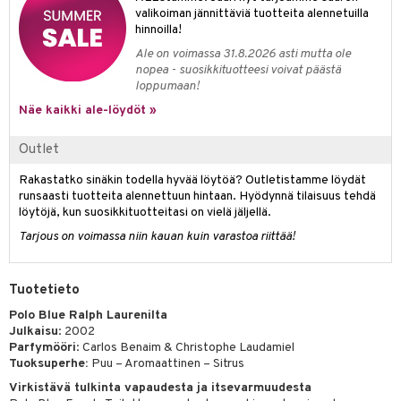
valikoiman jännittäviä tuotteita alennetuilla
teri
hinnoilla!
Ale on voimassa 31.8.2026 asti mutta ole
siväri
nopea - suosikkituotteesi voivat päästä
loppumaan!
mänrajauskynät
Näe kaikki ale-löydöt »
Outlet
Rakastatko sinäkin todella hyvää löytöä? Outletistamme löydät
runsaasti tuotteita alennettuun hintaan. Hyödynnä tilaisuus tehdä
löytöjä, kun suosikkituotteitasi on vielä jäljellä.
Tarjous on voimassa niin kauan kuin varastoa riittää!
Tuotetieto
Polo Blue Ralph Laurenilta
Julkaisu
: 2002
Parfymööri
: Carlos Benaim & Christophe Laudamiel
Tuoksuperhe:
Puu – Aromaattinen – Sitrus
Virkistävä tulkinta vapaudesta ja itsevarmuudesta