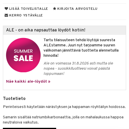
talovoiteet
mmastahnat
LISÄÄ TOIVELISTALLE
KIRJOITA ARVOSTELU
 Suolisto
asapaino
KERRO YSTÄVÄLLE
masväliharjat
uoto
kamat
paiden hoito
nit & Mineraalit
us
ALE - on aika napsauttaa löydöt kotiin!
hyvinvointi
Tartu tilaisuuteen tehdä löytöjä suuresta
ALEstamme. Juuri nyt tarjoamme suuren
kat
kyys ruoalle
valikoiman jännittäviä tuotteita alennetuilla
hinnoilla!
visukat
toori-intoleranssi
inen & Kuume
Ale on voimassa 31.8.2026 asti mutta ole
nopea - suosikkituotteesi voivat päästä
vittäin
isukat
t & Mineraalit
kipu & Käheys
loppumaan!
& K
Näe kaikki ale-löydöt »
spalvelu
memittarit
iinit
ksiä & vastauksia
Tuotetieto
va nenä
iinit
tuotetta
Perinteisesti käytetään närästyksen ja happaman röyhtäilyn hoidossa.
än vuoto & tukkoisuus
m
 verkkokaupasta
Samarin sisältää natriumbikarbonaattia, jolla on mahalaukussa happoa
neutraloiva vaikutus.