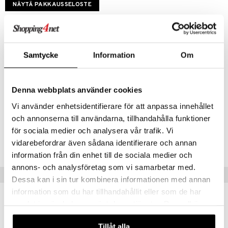
ium
NÄYTÄ PAKKAUSSELOSTE
tamiinit
Annostus
Aikuiset, vanhukset ja yli 12-vuotiaat lapset: 1 annospussi (4 g)
tarvittaessa, enintään kuitenkin 4 kertaa päivässä. Jauhe liuotetaan
lasilliseen vettä. Jatkuvaa käyttöä rajoitetaan 2 viikkoon. Ei suositella
Samtycke
Information
Om
alle 12-vuotiaille lapsille.
Ainesosat
Aktiv substans är natriumbikarbonat 2,13 g. Övriga innehållsämnen är
Denna webbplats använder cookies
Citronsyra, vattenfri, Natriumkarbonat, vattenfritt,
Kaliumnatriumtartrattetrahydrat, Kolloidal vattenfri kiseldioxid.
Vi använder enhetsidentifierare för att anpassa innehållet
och annonserna till användarna, tillhandahålla funktioner
Tuotenumero
för sociala medier och analysera vår trafik. Vi
vidarebefordrar även sådana identifierare och annan
AS300-CE-36
information från din enhet till de sociala medier och
annons- och analysföretag som vi samarbetar med.
Suositut tuotteet
Dessa kan i sin tur kombinera informationen med annan
information som du har tillhandahållit eller som de har
samlat in när du har använt deras tjänster. Du godkänner
våra cookies vid fortsatt användande av vår webbplats.
Tillåt alla