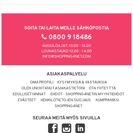
SOITA TAI LAITA MEILLE SÄHKÖPOSTIA
0800 9 18486
AUKIOLOAJAT: 10.00 - 16.00
LOUNASTAUKO 13.00 - 14.00
INFO@SHOPPING4NET.COM
ASIAKASPALVELU
OMA PROFIILI
KYSYMYKSIÄ & VASTAUKSIA
OLEN UNOHTANUT ASIAKASTIETONI
OTA YHTEYTTÄ
EDULLISET HINNAT
EHDOT - SHOPPING4NETIN MYYNTIEHDOT
EVÄSTEET
HENKILÖTIETOJEN SUOJAUS
KUMPPANIKSI
SHOPPING4NET
SEURAA MEITÄ MYÖS SIVUILLA