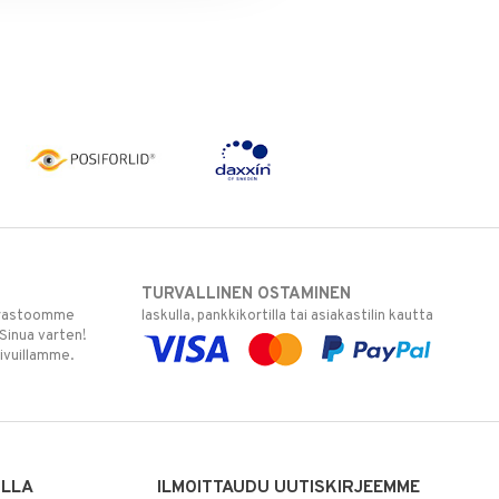
TURVALLINEN OSTAMINEN
varastoomme
laskulla, pankkikortilla tai asiakastilin kautta
 Sinua varten!
sivuillamme.
ILLA
ILMOITTAUDU UUTISKIRJEEMME