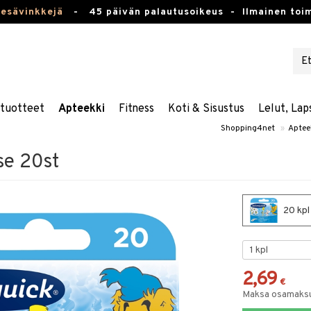
kesävinkkejä
-
45 päivän palautusoikeus -
Ilmainen toim
stuotteet
Apteekki
Fitness
Koti & Sisustus
Lelut, Lap
Shopping4net
»
Aptee
se 20st
20 kpl
2,69
€
Maksa osamaksul