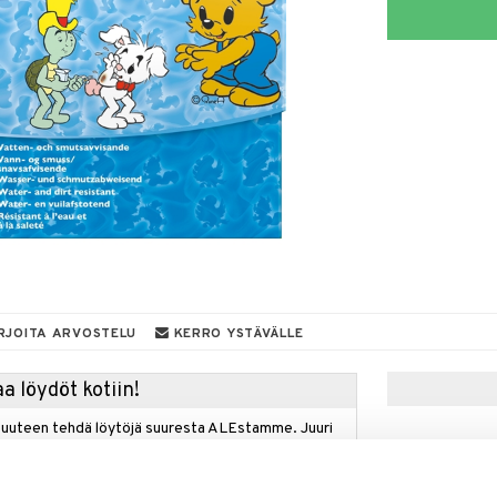
RJOITA ARVOSTELU
KERRO YSTÄVÄLLE
a löydöt kotiin!
isuuteen tehdä löytöjä suuresta ALEstamme. Juuri
mme suuren valikoiman jännittäviä tuotteita
a hinnoilla!