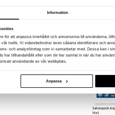
massa 31.8.2026 asti mutta ole nopea -
otteesi voivat päästä loppumaan!
i ale-löydöt »
Information
cookies
Siltape 4cmx
sille lapsille. Laastari antaa ihon hengittää ja on
e för att anpassa innehållet och annonserna till användarna, tillh
SILTAPE
vår trafik. Vi vidarebefordrar även sådana identifierare och anna
11,90
(
13,
€
nnons- och analysföretag som vi samarbetar med. Dessa kan i sin
har tillhandahållit eller som de har samlat in när du har använt
ortsatt användande av vår webbplats.
Anpassa
Salvequick Aq
16st