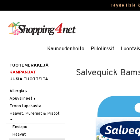
Täydellisiä 
Kauneudenhoito
Piilolinssit
Luontai
TUOTEMERKKEJÄ
Salvequick Bam
KAMPANJAT
UUSIA TUOTTEITA
Allergia
Apuvälineet
Nenäsuihkeet
Eroon tupakasta
Silmätipat
Hygienia
Haavat, Puremat & Pistot
Kävely & Seisominen
Kylpy / WC
Ensiapu
Saa kiinni & Ylety
Haavat