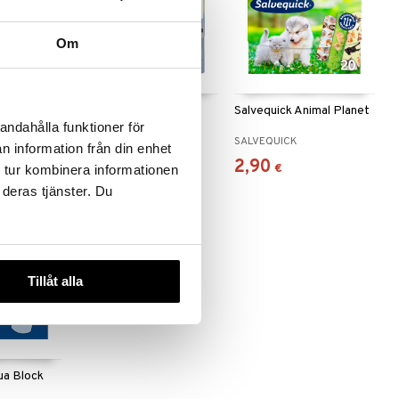
Om
1,5m
Salvequick Aloe Vera
Salvequick Animal Planet
plåster
andahålla funktioner för
SALVEQUICK
SALVEQUICK
n information från din enhet
2,90
2,90
91
€
)
€
€
 tur kombinera informationen
 deras tjänster. Du
Tillåt alla
ua Block