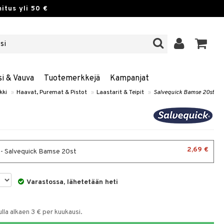
itus yli 50 €
si & Vauva
Tuotemerkkejä
Kampanjat
kki
»
Haavat, Puremat & Pistot
»
Laastarit & Teipit
»
Salvequick Bamse 20st
2,69 €
 - Salvequick Bamse 20st
Varastossa, lähetetään heti
la alkaen 3 € per kuukausi.