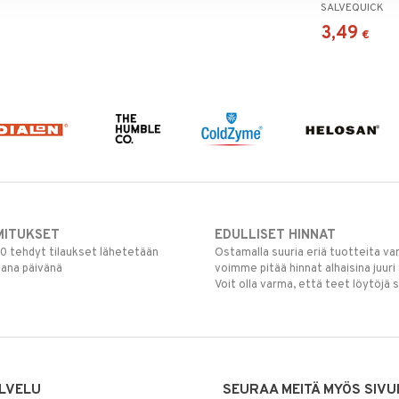
SALVEQUICK
3,49
€
MITUKSET
EDULLISET HINNAT
00 tehdyt tilaukset lähetetään
Ostamalla suuria eriä tuotteita 
mana päivänä
voimme pitää hinnat alhaisina juuri
Voit olla varma, että teet löytöjä 
LVELU
SEURAA MEITÄ MYÖS SIVU