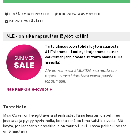
ampaat
o
Vaihdevuodet
astarit
umput
ulpat
vainen iho
silelut
dorantit
uoja
, Haavat & Puremat
 Suolisto
ojat
aivat
 Rakkulat
LISÄÄ TOIVELISTALLE
KIRJOITA ARVOSTELU
iimihygienia
udet
& Korvat
uminen
 vaivat
den hoito
pää
KERRO YSTÄVÄLLE
rinta
mmasharjat
Suolisto
Hampaat
 & Suihkeet
tuminen
ALE - on aika napsauttaa löydöt kotiin!
va
maslangat & Tikut
inen & Kuume
 Pullot
vat
Tartu tilaisuuteen tehdä löytöjä suuresta
hku
mmasproteesi
t & Mineraalit
ys
kipu & Käheys
ALEstamme. Juuri nyt tarjoamme suuren
valikoiman jännittäviä tuotteita alennetuilla
talovoiteet
mmastahnat
 Suolisto
asapaino
& K
hinnoilla!
spalvelu
Ale on voimassa 31.8.2026 asti mutta ole
masväliharjat
memittarit
uoto
kamat
iinit
nopea - suosikkituotteesi voivat päästä
ksiä & vastauksia
paiden hoito
loppumaan!
va nenä
nit & Mineraalit
us
iinit
tuotetta
Näe kaikki ale-löydöt »
än vuoto & tukkoisuus
hyvinvointi
m
 verkkokaupasta
kat
kyys ruoalle
Tuotetieto
visukat
toori-intoleranssi
ium
Maxi Cover on hengittävä ja steriili side. Tämä laastari on pehmeä,
joustava ja pysyy hyvin iholla, koska siinä on liima kaikilla sivuilla. Älä
vittäin
isukat
tamiinit
käytä, jos laastarin sisäpakkaus on vaurioitunut. Tässä pakkauksessa
on 5 laastaria.