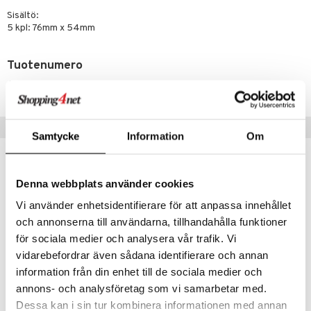
Sisältö:
5 kpl: 76mm x 54mm
Tuotenumero
ASMA0-U5-5
Vinkkejä sinulle
Samtycke
Information
Om
Denna webbplats använder cookies
Vi använder enhetsidentifierare för att anpassa innehållet
och annonserna till användarna, tillhandahålla funktioner
för sociala medier och analysera vår trafik. Vi
vidarebefordrar även sådana identifierare och annan
information från din enhet till de sociala medier och
annons- och analysföretag som vi samarbetar med.
Salvequick Animal Planet
Salvequick Kirurgtape
Dessa kan i sin tur kombinera informationen med annan