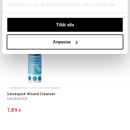
SALVEQUICK
SALVEQUICK
information som du har tillhandahållit eller som de har
samlat in när du har använt deras tjänster. Du godkänner
2,90
3,29
€
€
våra cookies vid fortsatt användande av vår webbplats.
Tillåt alla
Anpassa
Salvequick Wound Cleanser
SALVEQUICK
7,89
€