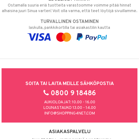
Ostamalla suuria eriä tuotteita varastoomme voimme pitää hinnat
alhaisina juuri Sinua varten! Voit olla varma, että teet löytöjä sivuillamme.
TURVALLINEN OSTAMINEN
laskulla, pankkikortilla tai asiakastilin kautta
SOITA TAI LAITA MEILLE SÄHKÖPOSTIA
0800 9 18486
AUKIOLOAJAT: 10.00 - 16.00
LOUNASTAUKO 13.00 - 14.00
INFO@SHOPPING4NET.COM
ASIAKASPALVELU