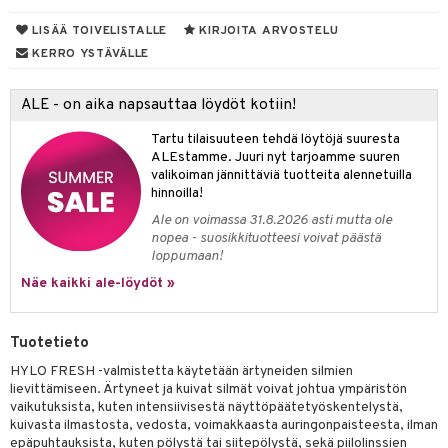
udet
den hoito
pää
talovoiteet
LISÄÄ TOIVELISTALLE
KIRJOITA ARVOSTELU
 Suolisto
mmasharjat
Suolisto
 & Suihkeet
tuminen
KERRO YSTÄVÄLLE
maslangat & Tikut
uoto
inen & Kuume
vat
mmasproteesi
nit & Mineraalit
ALE - on aika napsauttaa löydöt kotiin!
t & Mineraalit
ys
kipu & Käheys
mmastahnat
asapaino
& K
Tartu tilaisuuteen tehdä löytöjä suuresta
spalvelu
ALEstamme. Juuri nyt tarjoamme suuren
masväliharjat
memittarit
kamat
iinit
valikoiman jännittäviä tuotteita alennetuilla
ksiä & vastauksia
hinnoilla!
paiden hoito
va nenä
us
iinit
Ale on voimassa 31.8.2026 asti mutta ole
tuotetta
nopea - suosikkituotteesi voivat päästä
än vuoto & tukkoisuus
hyvinvointi
m
loppumaan!
 verkkokaupasta
kat
kyys ruoalle
Näe kaikki ale-löydöt »
visukat
toori-intoleranssi
ium
Tuotetieto
vittäin
isukat
tamiinit
HYLO FRESH -valmistetta käytetään ärtyneiden silmien
lievittämiseen. Ärtyneet ja kuivat silmät voivat johtua ympäristön
vaikutuksista, kuten intensiivisestä näyttöpäätetyöskentelystä,
kuivasta ilmastosta, vedosta, voimakkaasta auringonpaisteesta, ilman
epäpuhtauksista, kuten pölystä tai siitepölystä, sekä piilolinssien