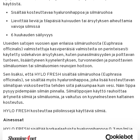
käytöstä.
Sisältää kosteuttavaa hyaluronihappoa ja silmäruohoa
Lievittää lieviä ja tilapäisiä kuivuuden tai ärsytyksen aiheuttamia
vaivoja silmissä
6 kuukauden säilyvyys
Useiden satojen vuosien ajan erilaisia silmäruohosta (Euphrasia
officinalis) valmistettuja kasviperäisiä valmisteita on perinteisesti
käytetty sidekalvon ärsytyksen, kuten punasilmäisyyden ja polttavan
tunteen, lisääntyneen kyynelerityksen, turvonneiden ja punoittavien
silmäluomien tai silmäluomien reunojen hoitoon.
Sen lisäksi, että HYLO FRESH sisältää silmäruohoa (Euphrasia
officinalis), se sisältää myös hyaluronihappoa, joka lisää kosteuttavan
silmätipan viskositeettia tehden siitä paksumpaa kuin vesi. Näin tippa
pysyy pidempään silmän pinnalla. Silmätippojen käyttö rauhoittaa
ärtyneitä silmiä ja silmäluomia, ja vaikutus on kyynelnesteen kaltainen
kosteutus.
HYLO FRESH kosteuttaa piilolinssejä käyttäviä silmiä.
Ainesosat
HYLO FRESH sisältää korkealaatuista hyaluronihappoa 0,3 mg/ml ja
Euphrasia officinalis -kasvia, eli silmäruohoa (alkuperäinen kasviuute).