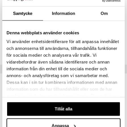
Hyaluronihapolla on pitkät molekyyliketjut, mikä antaa pitkäkestoisen
suojan kuivia ja ärtyneitä silmiä vastaan.
Tietenkin ilman säilöntäaineita ja fosfaatteja
Samtycke
Information
Om
Koska HYLO FRESH ei sisällä säilöntäaineita, se on yleensä hyvin
siedetty. HYLO FRESH on lisäksi fosfaatiton, joten komplikaatioita,
kuten kerrostumia sarveiskalvolla, vältetään.
Denna webbplats använder cookies
Vi använder enhetsidentifierare för att anpassa innehållet
Tuotenumero
och annonserna till användarna, tillhandahålla funktioner
AHET3-9A-10
för sociala medier och analysera vår trafik. Vi
vidarebefordrar även sådana identifierare och annan
Vinkkejä sinulle
information från din enhet till de sociala medier och
annons- och analysföretag som vi samarbetar med.
Dessa kan i sin tur kombinera informationen med annan
information som du har tillhandahållit eller som de har
samlat in när du har använt deras tjänster. Du godkänner
våra cookies vid fortsatt användande av vår webbplats.
Tillåt alla
Anpassa