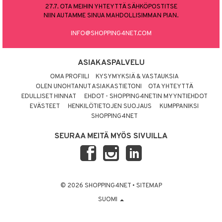
27.7. OTA MEIHIN YHTEYTTÄ SÄHKÖPOSTITSE
NIIN AUTAMME SINUA MAHDOLLISIMMAN PIAN.
INFO@SHOPPING4NET.COM
ASIAKASPALVELU
OMA PROFIILI
KYSYMYKSIÄ & VASTAUKSIA
OLEN UNOHTANUT ASIAKASTIETONI
OTA YHTEYTTÄ
EDULLISET HINNAT
EHDOT - SHOPPING4NETIN MYYNTIEHDOT
EVÄSTEET
HENKILÖTIETOJEN SUOJAUS
KUMPPANIKSI
SHOPPING4NET
SEURAA MEITÄ MYÖS SIVUILLA
© 2026 SHOPPING4NET
•
SITEMAP
SUOMI