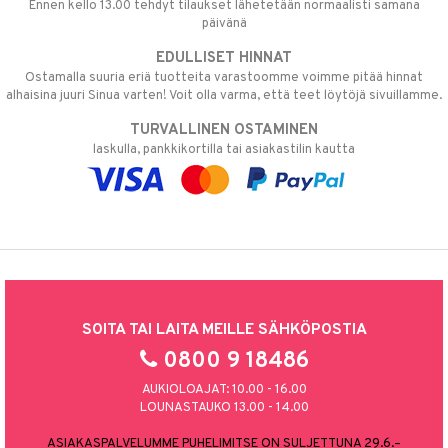
Ennen kello 13.00 tehdyt tilaukset lähetetään normaalisti samana
päivänä
EDULLISET HINNAT
Ostamalla suuria eriä tuotteita varastoomme voimme pitää hinnat
alhaisina juuri Sinua varten! Voit olla varma, että teet löytöjä sivuillamme.
TURVALLINEN OSTAMINEN
laskulla, pankkikortilla tai asiakastilin kautta
SOITA TAI LAITA MEILLE SÄHKÖPOSTIA
0800 9 18486
AUKIOLOAJAT: 10.00 - 16.00
LOUNASTAUKO 13.00 - 14.00
ASIAKASPALVELUMME PUHELIMITSE ON SULJETTUNA 29.6.–