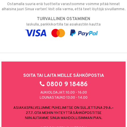
Ostamalla suuria eriä tuotteita varastoomme voimme pitää hinnat
alhaisina juuri Sinua varten! Voit olla varma, että teet löytöjä sivuillamme.
TURVALLINEN OSTAMINEN
laskulla, pankkikortilla tai asiakastilin kautta
SOITA TAI LAITA MEILLE SÄHKÖPOSTIA
0800 9 18486
AUKIOLOAJAT: 10.00 - 16.00
LOUNASTAUKO 13.00 - 14.00
ASIAKASPALVELUMME PUHELIMITSE ON SULJETTUNA 29.6.–
27.7. OTA MEIHIN YHTEYTTÄ SÄHKÖPOSTITSE
NIIN AUTAMME SINUA MAHDOLLISIMMAN PIAN.