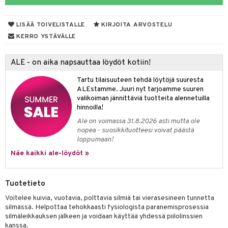
udet
den hoito
pää
talovoiteet
 Suolisto
mmasharjat
Suolisto
 & Suihkeet
tuminen
LISÄÄ TOIVELISTALLE
KIRJOITA ARVOSTELU
maslangat & Tikut
uoto
inen & Kuume
vat
KERRO YSTÄVÄLLE
mmasproteesi
nit & Mineraalit
t & Mineraalit
ys
kipu & Käheys
ALE - on aika napsauttaa löydöt kotiin!
mmastahnat
asapaino
& K
spalvelu
Tartu tilaisuuteen tehdä löytöjä suuresta
masväliharjat
memittarit
kamat
iinit
ALEstamme. Juuri nyt tarjoamme suuren
ksiä & vastauksia
valikoiman jännittäviä tuotteita alennetuilla
paiden hoito
va nenä
us
iinit
hinnoilla!
tuotetta
Ale on voimassa 31.8.2026 asti mutta ole
än vuoto & tukkoisuus
hyvinvointi
m
nopea - suosikkituotteesi voivat päästä
 verkkokaupasta
loppumaan!
kat
kyys ruoalle
Näe kaikki ale-löydöt »
visukat
toori-intoleranssi
ium
vittäin
isukat
tamiinit
Tuotetieto
Voitelee kuivia, vuotavia, polttavia silmiä tai vierasesineen tunnetta
silmässä. Helpottaa tehokkaasti fysiologista paranemisprosessia
silmäleikkauksen jälkeen ja voidaan käyttää yhdessä piilolinssien
kanssa.