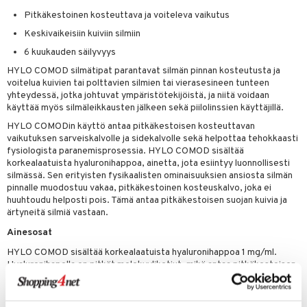
Pitkäkestoinen kosteuttava ja voiteleva vaikutus
Keskivaikeisiin kuiviin silmiin
6 kuukauden säilyvyys
HYLO COMOD silmätipat parantavat silmän pinnan kosteutusta ja
voitelua kuivien tai polttavien silmien tai vierasesineen tunteen
yhteydessä, jotka johtuvat ympäristötekijöistä, ja niitä voidaan
käyttää myös silmäleikkausten jälkeen sekä piilolinssien käyttäjillä.
HYLO COMODin käyttö antaa pitkäkestoisen kosteuttavan
vaikutuksen sarveiskalvolle ja sidekalvolle sekä helpottaa tehokkaasti
fysiologista paranemisprosessia. HYLO COMOD sisältää
korkealaatuista hyaluronihappoa, ainetta, jota esiintyy luonnollisesti
silmässä. Sen erityisten fysikaalisten ominaisuuksien ansiosta silmän
pinnalle muodostuu vakaa, pitkäkestoinen kosteuskalvo, joka ei
huuhtoudu helposti pois. Tämä antaa pitkäkestoisen suojan kuivia ja
ärtyneitä silmiä vastaan.
Ainesosat
HYLO COMOD sisältää korkealaatuista hyaluronihappoa 1 mg/ml.
Hyaluronihapolla on pitkät molekyyliketjut, mikä antaa pitkäkestoisen
suojan kuiville ja ärtyneille silmille.
Tietenkin ilman säilöntäaineita ja fosfaatteja