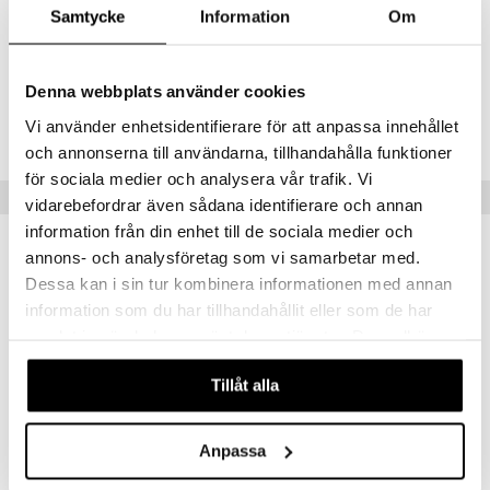
Koska HYLO COMOD ei sisällä säilöntäaineita, se on yleensä hyvin
Samtycke
Information
Om
siedetty. HYLO COMOD on lisäksi fosfaatiton, joten komplikaatioita,
kuten kerrostumia sarveiskalvolla, vältetään.
Denna webbplats använder cookies
Tuotenumero
Vi använder enhetsidentifierare för att anpassa innehållet
AHET2-9A-10
och annonserna till användarna, tillhandahålla funktioner
för sociala medier och analysera vår trafik. Vi
Vinkkejä sinulle
vidarebefordrar även sådana identifierare och annan
information från din enhet till de sociala medier och
annons- och analysföretag som vi samarbetar med.
Dessa kan i sin tur kombinera informationen med annan
information som du har tillhandahållit eller som de har
samlat in när du har använt deras tjänster. Du godkänner
våra cookies vid fortsatt användande av vår webbplats.
Tillåt alla
Anpassa
HYLO Care
HYLO Dual