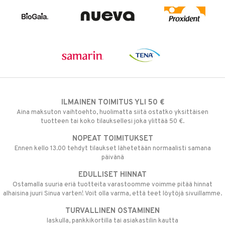
ILMAINEN TOIMITUS YLI 50 €
Aina maksuton vaihtoehto, huolimatta siitä ostatko yksittäisen
tuotteen tai koko tilauksellesi joka ylittää 50 €.
NOPEAT TOIMITUKSET
Ennen kello 13.00 tehdyt tilaukset lähetetään normaalisti samana
päivänä
EDULLISET HINNAT
Ostamalla suuria eriä tuotteita varastoomme voimme pitää hinnat
alhaisina juuri Sinua varten! Voit olla varma, että teet löytöjä sivuillamme.
TURVALLINEN OSTAMINEN
laskulla, pankkikortilla tai asiakastilin kautta