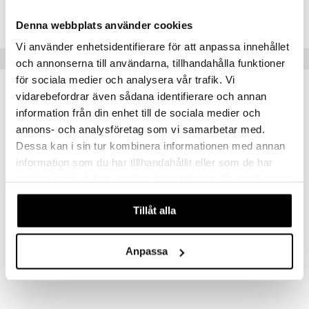
ASOSG-6U-100
Denna webbplats använder cookies
Vi använder enhetsidentifierare för att anpassa innehållet
Suositut tuotteet
och annonserna till användarna, tillhandahålla funktioner
för sociala medier och analysera vår trafik. Vi
-22%
vidarebefordrar även sådana identifierare och annan
information från din enhet till de sociala medier och
annons- och analysföretag som vi samarbetar med.
Dessa kan i sin tur kombinera informationen med annan
information som du har tillhandahållit eller som de har
samlat in när du har använt deras tjänster. Du godkänner
våra cookies vid fortsatt användande av vår webbplats.
Tillåt alla
GUM® PAROEX® 0,06% CHX + CPC Tandkräm
GUM ActiVital Toothpaste
GUM
GUM
Anpassa
3,49
3,49
4,49
€
(
€
)
€