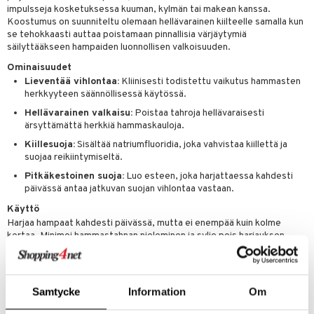
än vuoto & tukkoisuus
hyvinvointi
m
impulsseja kosketuksessa kuuman, kylmän tai makean kanssa.
 verkkokaupasta
Koostumus on suunniteltu olemaan hellävarainen kiilteelle samalla kun
kat
kyys ruoalle
se tehokkaasti auttaa poistamaan pinnallisia värjäytymiä
säilyttääkseen hampaiden luonnollisen valkoisuuden.
visukat
toori-intoleranssi
ium
Ominaisuudet
vittäin
isukat
tamiinit
Lieventää vihlontaa:
Kliinisesti todistettu vaikutus hammasten
herkkyyteen säännöllisessä käytössä.
Hellävarainen valkaisu:
Poistaa tahroja hellävaraisesti
ärsyttämättä herkkiä hammaskauloja.
Kiillesuoja:
Sisältää natriumfluoridia, joka vahvistaa kiillettä ja
suojaa reikiintymiseltä.
Pitkäkestoinen suoja:
Luo esteen, joka harjattaessa kahdesti
päivässä antaa jatkuvan suojan vihlontaa vastaan.
Käyttö
Harjaa hampaat kahdesti päivässä, mutta ei enempää kuin kolme
kertaa. Minimoi hammastahnan nieleminen ja sylje pois harjauksen
jälkeen. Välittömän helpotuksen saamiseksi tiettyyn vihlontaan voi
pienen määrän hammastahnaa hieroa suoraan hampaan päälle
sormenpäällä noin 1 minuutin ajan (enintään 2 kertaa/päivä).
Samtycke
Information
Om
Tuotenumero