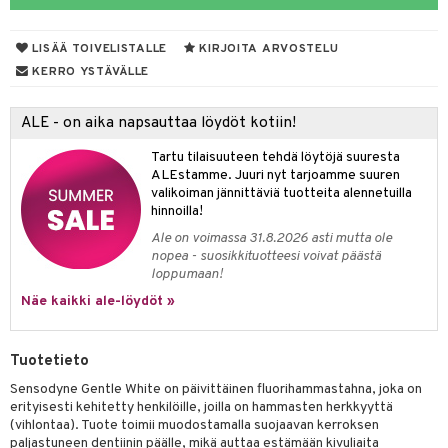
talovoiteet
mmastahnat
 Suolisto
LISÄÄ TOIVELISTALLE
KIRJOITA ARVOSTELU
masväliharjat
uoto
KERRO YSTÄVÄLLE
paiden hoito
nit & Mineraalit
ALE - on aika napsauttaa löydöt kotiin!
 & Suihkeet
Tartu tilaisuuteen tehdä löytöjä suuresta
uoja
ALEstamme. Juuri nyt tarjoamme suuren
valikoiman jännittäviä tuotteita alennetuilla
udet
pää
hinnoilla!
Ale on voimassa 31.8.2026 asti mutta ole
Suolisto
tuminen
nopea - suosikkituotteesi voivat päästä
loppumaan!
inen & Kuume
vat
Näe kaikki ale-löydöt »
t & Mineraalit
ys
kipu & Käheys
asapaino
& K
spalvelu
Tuotetieto
memittarit
kamat
iinit
Sensodyne Gentle White on päivittäinen fluorihammastahna, joka on
ksiä & vastauksia
erityisesti kehitetty henkilöille, joilla on hammasten herkkyyttä
va nenä
us
iinit
(vihlontaa). Tuote toimii muodostamalla suojaavan kerroksen
tuotetta
paljastuneen dentiinin päälle, mikä auttaa estämään kivuliaita