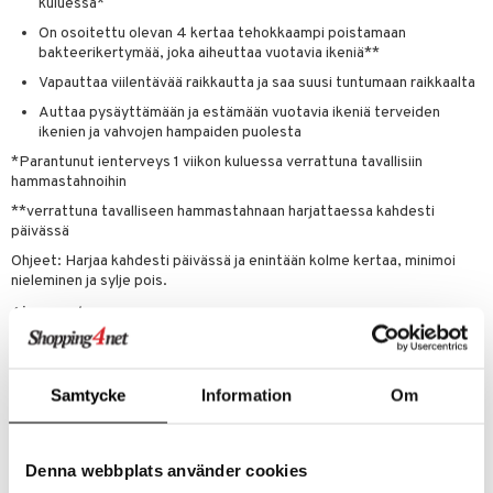
än vuoto & tukkoisuus
hyvinvointi
m
kuluessa*
 verkkokaupasta
On osoitettu olevan 4 kertaa tehokkaampi poistamaan
kat
kyys ruoalle
bakteerikertymää, joka aiheuttaa vuotavia ikeniä**
visukat
toori-intoleranssi
ium
Vapauttaa viilentävää raikkautta ja saa suusi tuntumaan raikkaalta
Auttaa pysäyttämään ja estämään vuotavia ikeniä terveiden
vittäin
isukat
tamiinit
ikenien ja vahvojen hampaiden puolesta
*Parantunut ienterveys 1 viikon kuluessa verrattuna tavallisiin
hammastahnoihin
**verrattuna tavalliseen hammastahnaan harjattaessa kahdesti
päivässä
Ohjeet: Harjaa kahdesti päivässä ja enintään kolme kertaa, minimoi
nieleminen ja sylje pois.
Ainesosat
Natriumbikarbonaatti 67% w/w, Aqua, Glyseriini,
Kokamidopropyylibetaiini, Aroma, Ksantaanikumi, Natriumsakkariini,
Natriumfluoridi, Limonene, CI 77491. Sisältää:
Samtycke
Information
Om
natriumfluoridia/natriumfluoridia 0,31% w/w (1400ppm F-).
Tuotenumero
Denna webbplats använder cookies