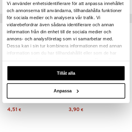
APHM1-PE-75
Vi använder enhetsidentifierare för att anpassa innehållet
och annonserna till användarna, tillhandahålla funktioner
för sociala medier och analysera vår trafik. Vi
Vinkkejä sinulle
vidarebefordrar även sådana identifierare och annan
information från din enhet till de sociala medier och
annons- och analysföretag som vi samarbetar med.
Dessa kan i sin tur kombinera informationen med annan
information som du har tillhandahållit eller som de har
samlat in när du har använt deras tjänster. Du godkänner
våra cookies vid fortsatt användande av vår webbplats.
Tillåt alla
Anpassa
Parodontax Complete Protection Extra Fresh
Parodontax Extra Fresh
PARODONTAX
PARODONTAX
4,51
3,90
€
€