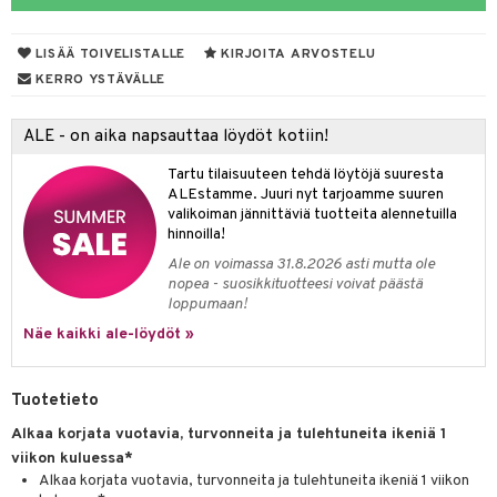
talovoiteet
mmastahnat
 Suolisto
LISÄÄ TOIVELISTALLE
KIRJOITA ARVOSTELU
masväliharjat
uoto
KERRO YSTÄVÄLLE
paiden hoito
nit & Mineraalit
ALE - on aika napsauttaa löydöt kotiin!
 & Suihkeet
Tartu tilaisuuteen tehdä löytöjä suuresta
uoja
ALEstamme. Juuri nyt tarjoamme suuren
valikoiman jännittäviä tuotteita alennetuilla
udet
pää
hinnoilla!
Ale on voimassa 31.8.2026 asti mutta ole
Suolisto
tuminen
nopea - suosikkituotteesi voivat päästä
loppumaan!
inen & Kuume
vat
Näe kaikki ale-löydöt »
t & Mineraalit
ys
kipu & Käheys
asapaino
& K
spalvelu
Tuotetieto
memittarit
kamat
iinit
Alkaa korjata vuotavia, turvonneita ja tulehtuneita ikeniä 1
ksiä & vastauksia
viikon kuluessa*
va nenä
us
iinit
tuotetta
Alkaa korjata vuotavia, turvonneita ja tulehtuneita ikeniä 1 viikon