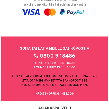
TURVALLINEN OSTAMINEN
laskulla, pankkikortilla tai asiakastilin kautta
SOITA TAI LAITA MEILLE SÄHKÖPOSTIA
0800 9 18486
AUKIOLOAJAT: 10.00 - 16.00
LOUNASTAUKO 13.00 - 14.00
ASIAKASPALVELUMME PUHELIMITSE ON SULJETTUNA 29.6.–
27.7. OTA MEIHIN YHTEYTTÄ SÄHKÖPOSTITSE
NIIN AUTAMME SINUA MAHDOLLISIMMAN PIAN.
INFO@SHOPPING4NET.COM
ASIAKASPALVELU