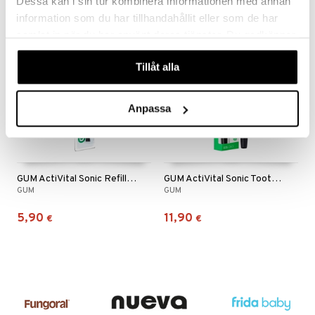
Dessa kan i sin tur kombinera informationen med annan
information som du har tillhandahållit eller som de har
samlat in när du har använt deras tjänster. Du godkänner
våra cookies vid fortsatt användande av vår webbplats.
Tillåt alla
Anpassa
GUM ActiVital Sonic Refill Black
GUM ActiVital Sonic Toothbrush Black
GUM
GUM
5,90
11,90
€
€