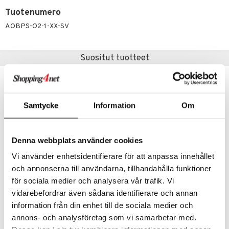
än vuoto & tukkoisuus
hyvinvointi
m
 verkkokaupasta
Tuotenumero
kat
kyys ruoalle
AOBPS-O2-1-XX-SV
visukat
toori-intoleranssi
ium
vittäin
isukat
tamiinit
Suositut tuotteet
-41%
Samtycke
Information
Om
Denna webbplats använder cookies
Vi använder enhetsidentifierare för att anpassa innehållet
och annonserna till användarna, tillhandahålla funktioner
för sociala medier och analysera vår trafik. Vi
Sensodyne Gentle Care Soft Tandborste
GUM Pro Sensitive Ultra Soft
vidarebefordrar även sådana identifierare och annan
SENSODYNE
GUM
information från din enhet till de sociala medier och
0,99
6,49
1,68
€
(
€
)
€
annons- och analysföretag som vi samarbetar med.