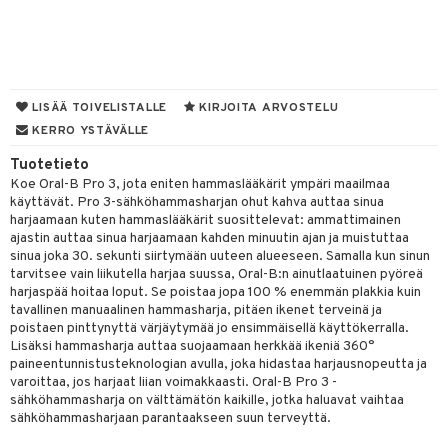
talovoiteet
mmastahnat
 Suolisto
masväliharjat
uoto
paiden hoito
nit & Mineraalit
LISÄÄ TOIVELISTALLE
KIRJOITA ARVOSTELU
KERRO YSTÄVÄLLE
 & Suihkeet
Tuotetieto
uoja
Koe Oral-B Pro 3, jota eniten hammaslääkärit ympäri maailmaa
käyttävät. Pro 3-sähköhammasharjan ohut kahva auttaa sinua
udet
pää
harjaamaan kuten hammaslääkärit suosittelevat: ammattimainen
ajastin auttaa sinua harjaamaan kahden minuutin ajan ja muistuttaa
Suolisto
tuminen
sinua joka 30. sekunti siirtymään uuteen alueeseen. Samalla kun sinun
tarvitsee vain liikutella harjaa suussa, Oral-B:n ainutlaatuinen pyöreä
inen & Kuume
vat
harjaspää hoitaa loput. Se poistaa jopa 100 % enemmän plakkia kuin
t & Mineraalit
ys
kipu & Käheys
tavallinen manuaalinen hammasharja, pitäen ikenet terveinä ja
poistaen pinttynyttä värjäytymää jo ensimmäisellä käyttökerralla.
asapaino
& K
Lisäksi hammasharja auttaa suojaamaan herkkää ikeniä 360°
spalvelu
paineentunnistusteknologian avulla, joka hidastaa harjausnopeutta ja
memittarit
kamat
iinit
varoittaa, jos harjaat liian voimakkaasti. Oral-B Pro 3 -
ksiä & vastauksia
sähköhammasharja on välttämätön kaikille, jotka haluavat vaihtaa
va nenä
us
iinit
sähköhammasharjaan parantaakseen suun terveyttä.
tuotetta