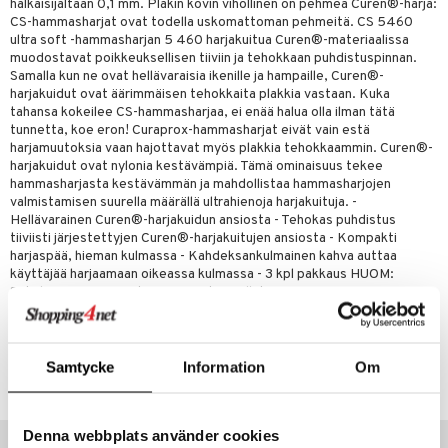
än vuoto & tukkoisuus
hyvinvointi
m
halkaisijaltaan 0,1 mm. Plakin kovin vihollinen on pehmeä Curen®-harja:
 verkkokaupasta
CS-hammasharjat ovat todella uskomattoman pehmeitä. CS 5460
kat
kyys ruoalle
ultra soft -hammasharjan 5 460 harjakuitua Curen®-materiaalissa
muodostavat poikkeuksellisen tiiviin ja tehokkaan puhdistuspinnan.
visukat
toori-intoleranssi
ium
Samalla kun ne ovat hellävaraisia ikenille ja hampaille, Curen®-
harjakuidut ovat äärimmäisen tehokkaita plakkia vastaan. Kuka
vittäin
isukat
tamiinit
tahansa kokeilee CS-hammasharjaa, ei enää halua olla ilman tätä
tunnetta, koe eron! Curaprox-hammasharjat eivät vain estä
harjamuutoksia vaan hajottavat myös plakkia tehokkaammin. Curen®-
harjakuidut ovat nylonia kestävämpiä. Tämä ominaisuus tekee
hammasharjasta kestävämmän ja mahdollistaa hammasharjojen
valmistamisen suurella määrällä ultrahienoja harjakuituja. -
Hellävarainen Curen®-harjakuidun ansiosta - Tehokas puhdistus
tiiviisti järjestettyjen Curen®-harjakuitujen ansiosta - Kompakti
harjaspää, hieman kulmassa - Kahdeksankulmainen kahva auttaa
käyttäjää harjaamaan oikeassa kulmassa - 3 kpl pakkaus HUOM:
Sekalaisia värejä, minkä värin saat, on yllätys.
Tuotenumero
Samtycke
Information
Om
ACC5U-D0-3
Suositut tuotteet
Denna webbplats använder cookies