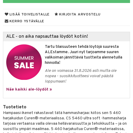
talovoiteet
mmastahnat
 Suolisto
LISÄÄ TOIVELISTALLE
KIRJOITA ARVOSTELU
masväliharjat
uoto
KERRO YSTÄVÄLLE
paiden hoito
nit & Mineraalit
ALE - on aika napsauttaa löydöt kotiin!
 & Suihkeet
Tartu tilaisuuteen tehdä löytöjä suuresta
uoja
ALEstamme. Juuri nyt tarjoamme suuren
valikoiman jännittäviä tuotteita alennetuilla
udet
pää
hinnoilla!
Ale on voimassa 31.8.2026 asti mutta ole
Suolisto
tuminen
nopea - suosikkituotteesi voivat päästä
loppumaan!
inen & Kuume
vat
Näe kaikki ale-löydöt »
t & Mineraalit
ys
kipu & Käheys
asapaino
& K
spalvelu
Tuotetieto
memittarit
kamat
iinit
Hampaasi ikenet rakastavat tätä hammasharjaa: kiitos sen 5 460
ksiä & vastauksia
harjakuidun Curen®-materiaalissa. CS 5460 ultra soft -hammasharja
va nenä
us
iinit
tarjoaa vertaansa vailla olevaa hellävaraisuutta ja tehokkuutta – ja on
tuotetta
suosittu ympäri maailmaa. 5 460 harjakuitua Curen®-materiaalissa,