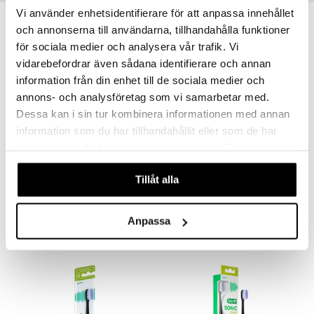
Vi använder enhetsidentifierare för att anpassa innehållet
-41%
och annonserna till användarna, tillhandahålla funktioner
för sociala medier och analysera vår trafik. Vi
vidarebefordrar även sådana identifierare och annan
information från din enhet till de sociala medier och
annons- och analysföretag som vi samarbetar med.
Dessa kan i sin tur kombinera informationen med annan
information som du har tillhandahållit eller som de har
samlat in när du har använt deras tjänster. Du godkänner
våra cookies vid fortsatt användande av vår webbplats.
Sensodyne Gentle Care Soft Tandborste
GUM Pro Sensitive Ultra Soft
Tillåt alla
SENSODYNE
GUM
0,99
6,49
1,68
€
(
€
)
€
Anpassa