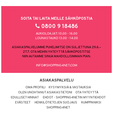
SOITA TAI LAITA MEILLE SÄHKÖPOSTIA
0800 9 18486
AUKIOLOAJAT: 10.00 - 16.00
LOUNASTAUKO 13.00 - 14.00
ASIAKASPALVELUMME PUHELIMITSE ON SULJETTUNA 29.6.–
27.7. OTA MEIHIN YHTEYTTÄ SÄHKÖPOSTITSE
NIIN AUTAMME SINUA MAHDOLLISIMMAN PIAN.
INFO@SHOPPING4NET.COM
ASIAKASPALVELU
OMA PROFIILI
KYSYMYKSIÄ & VASTAUKSIA
OLEN UNOHTANUT ASIAKASTIETONI
OTA YHTEYTTÄ
EDULLISET HINNAT
EHDOT - SHOPPING4NETIN MYYNTIEHDOT
EVÄSTEET
HENKILÖTIETOJEN SUOJAUS
KUMPPANIKSI
SHOPPING4NET