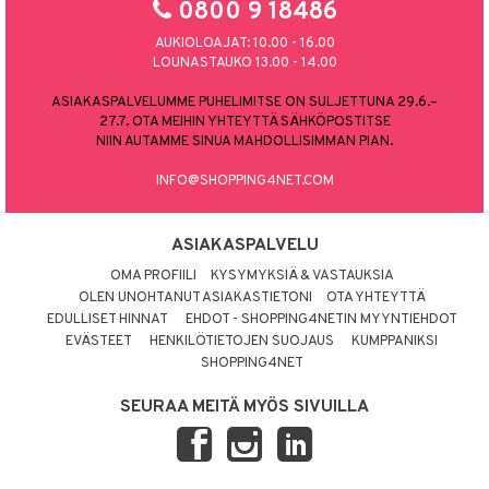
0800 9 18486
AUKIOLOAJAT: 10.00 - 16.00
LOUNASTAUKO 13.00 - 14.00
ASIAKASPALVELUMME PUHELIMITSE ON SULJETTUNA 29.6.–
27.7. OTA MEIHIN YHTEYTTÄ SÄHKÖPOSTITSE
NIIN AUTAMME SINUA MAHDOLLISIMMAN PIAN.
INFO@SHOPPING4NET.COM
ASIAKASPALVELU
OMA PROFIILI
KYSYMYKSIÄ & VASTAUKSIA
OLEN UNOHTANUT ASIAKASTIETONI
OTA YHTEYTTÄ
EDULLISET HINNAT
EHDOT - SHOPPING4NETIN MYYNTIEHDOT
EVÄSTEET
HENKILÖTIETOJEN SUOJAUS
KUMPPANIKSI
SHOPPING4NET
SEURAA MEITÄ MYÖS SIVUILLA