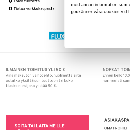
Vitamiinit & Mineraalit
Toivo tuotetta
tukkoisuus
Tukisukat
Yliherkkyys ruoalle
Kromi
med annan information som du 
Tietoa verkkokaupasta
Magnesium
Polvisukat
Laktoori-intoleranssi
godkänner våra cookies vid f
Multivitamiinit
Tukisukat
Päivittäin
Muut
Rauta
Seleeni
Sinkki
ILMAINEN TOIMITUS YLI 50 €
NOPEAT TOI
Aina maksuton vaihtoehto, huolimatta siitä
Ennen kello 13.
ostatko yksittäisen tuotteen tai koko
normaalisti sa
tilauksellesi joka ylittää 50 €.
ASIAKASPA
SOITA TAI LAITA MEILLE
OMA PROFIILI