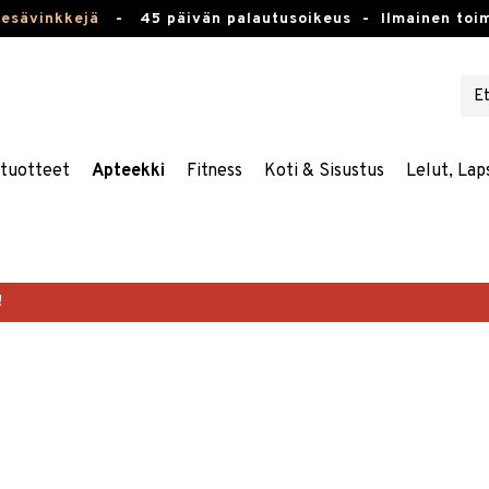
kesävinkkejä
-
45 päivän palautusoikeus -
Ilmainen toim
stuotteet
Apteekki
Fitness
Koti & Sisustus
Lelut, Lap
!