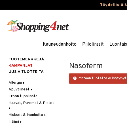
Täydellisiä 
Kauneudenhoito
Piilolinssit
Luontai
TUOTEMERKKEJÄ
Nasoferm
KAMPANJAT
UUSIA TUOTTEITA
Yhtään tuotetta ei löytynyt
Allergia
Apuvälineet
Nenäsuihkeet
Eroon tupakasta
Silmätipat
Hygienia
Haavat, Puremat & Pistot
Kävely & Seisominen
Kylpy / WC
Hiukset & Ihonhoito
Ensiapu
Saa kiinni & Ylety
Intiimi
Haavat
Erityistuotteet