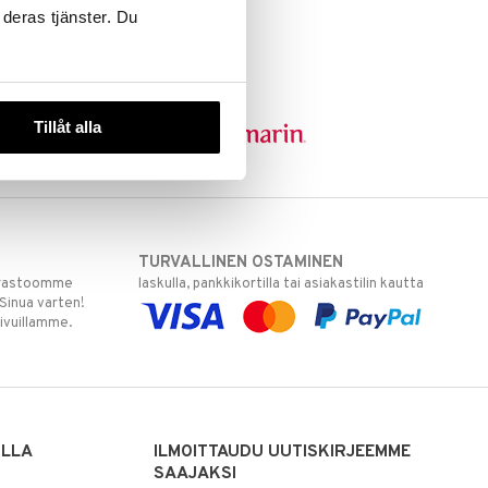
 deras tjänster. Du
Tillåt alla
TURVALLINEN OSTAMINEN
varastoomme
laskulla, pankkikortilla tai asiakastilin kautta
 Sinua varten!
sivuillamme.
ILLA
ILMOITTAUDU UUTISKIRJEEMME
SAAJAKSI