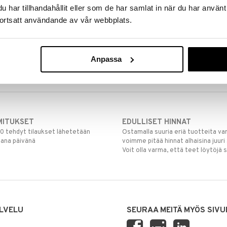
har tillhandahållit eller som de har samlat in när du har använt
ortsatt användande av vår webbplats.
Anpassa
MITUKSET
EDULLISET HINNAT
00 tehdyt tilaukset lähetetään
Ostamalla suuria eriä tuotteita 
mana päivänä
voimme pitää hinnat alhaisina juuri
Voit olla varma, että teet löytöjä 
LVELU
SEURAA MEITÄ MYÖS SIVU