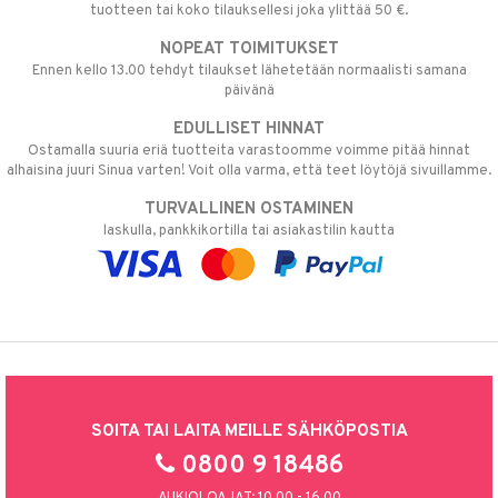
tuotteen tai koko tilauksellesi joka ylittää 50 €.
NOPEAT TOIMITUKSET
Ennen kello 13.00 tehdyt tilaukset lähetetään normaalisti samana
päivänä
EDULLISET HINNAT
Ostamalla suuria eriä tuotteita varastoomme voimme pitää hinnat
alhaisina juuri Sinua varten! Voit olla varma, että teet löytöjä sivuillamme.
TURVALLINEN OSTAMINEN
laskulla, pankkikortilla tai asiakastilin kautta
SOITA TAI LAITA MEILLE SÄHKÖPOSTIA
0800 9 18486
AUKIOLOAJAT: 10.00 - 16.00