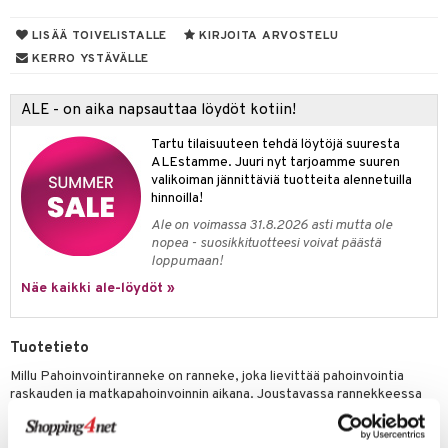
uoja
ojat
aivat
 Rakkulat
talovoiteet
 Suolisto
udet
 vaivat
den hoito
pää
LISÄÄ TOIVELISTALLE
KIRJOITA ARVOSTELU
KERRO YSTÄVÄLLE
uoto
mmasharjat
Suolisto
 & Suihkeet
tuminen
maslangat & Tikut
nit & Mineraalit
inen & Kuume
vat
ALE - on aika napsauttaa löydöt kotiin!
mmasproteesi
t & Mineraalit
ys
kipu & Käheys
Tartu tilaisuuteen tehdä löytöjä suuresta
ALEstamme. Juuri nyt tarjoamme suuren
mmastahnat
asapaino
& K
valikoiman jännittäviä tuotteita alennetuilla
spalvelu
hinnoilla!
masväliharjat
memittarit
kamat
iinit
ksiä & vastauksia
Ale on voimassa 31.8.2026 asti mutta ole
paiden hoito
va nenä
nopea - suosikkituotteesi voivat päästä
us
iinit
tuotetta
loppumaan!
än vuoto & tukkoisuus
hyvinvointi
m
Näe kaikki ale-löydöt »
 verkkokaupasta
kat
kyys ruoalle
Tuotetieto
visukat
toori-intoleranssi
ium
Millu Pahoinvointiranneke on ranneke, joka lievittää pahoinvointia
vittäin
isukat
tamiinit
raskauden ja matkapahoinvoinnin aikana. Joustavassa rannekkeessa
on ommeltu muovipallo, joka painaa ja stimuloi akupainantapistettä
kyynärvarren sisäpuolella. Vaikutus alkaa jo muutaman minuutin