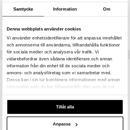
kuluttua. Voidaan käyttää niin usein kuin tarvitaan. Aikuisille ja yli 3-
vuotiaille lapsille. 1 pari.
Samtycke
Information
Om
Sisältö: Muovipallo: polypropeeni. Ranneke: nailon, elastaani.
Tuotenumero
Denna webbplats använder cookies
AMASM-R1-1
Vi använder enhetsidentifierare för att anpassa innehållet
och annonserna till användarna, tillhandahålla funktioner
för sociala medier och analysera vår trafik. Vi
Suositut tuotteet
vidarebefordrar även sådana identifierare och annan
information från din enhet till de sociala medier och
uutuus
annons- och analysföretag som vi samarbetar med.
Dessa kan i sin tur kombinera informationen med annan
information som du har tillhandahållit eller som de har
samlat in när du har använt deras tjänster. Du godkänner
våra cookies vid fortsatt användande av vår webbplats.
Tillåt alla
Anpassa
Millu Illamåendeband