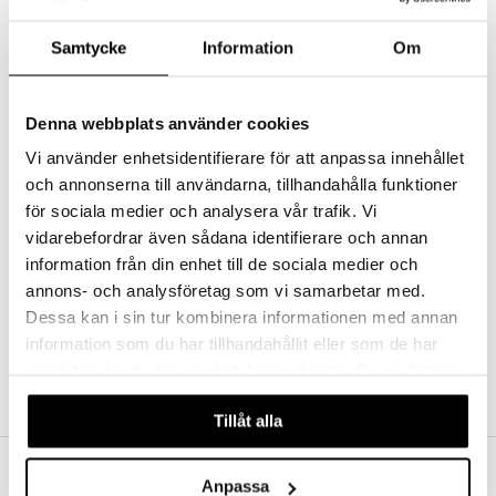
Millu Illamåendeband
talovoiteet
mmastahnat
 Suolisto
asapaino
& K
MILLU
Samtycke
Information
Om
spalvelu
Millu Pahoinvointiranneke on ranneke, joka lievittää pahoinvointia raskauden ja matkapahoinvoinnin aikana.
masväliharjat
memittarit
uoto
kamat
iinit
5,90
€
ksiä & vastauksia
paiden hoito
va nenä
nit & Mineraalit
us
iinit
Denna webbplats använder cookies
tuotetta
än vuoto & tukkoisuus
hyvinvointi
m
Vi använder enhetsidentifierare för att anpassa innehållet
 verkkokaupasta
och annonserna till användarna, tillhandahålla funktioner
kat
kyys ruoalle
för sociala medier och analysera vår trafik. Vi
visukat
toori-intoleranssi
ium
vidarebefordrar även sådana identifierare och annan
information från din enhet till de sociala medier och
vittäin
isukat
tamiinit
annons- och analysföretag som vi samarbetar med.
Dessa kan i sin tur kombinera informationen med annan
information som du har tillhandahållit eller som de har
samlat in när du har använt deras tjänster. Du godkänner
våra cookies vid fortsatt användande av vår webbplats.
Tillåt alla
Anpassa
ILMAINEN TOIMITUS YLI 50 €