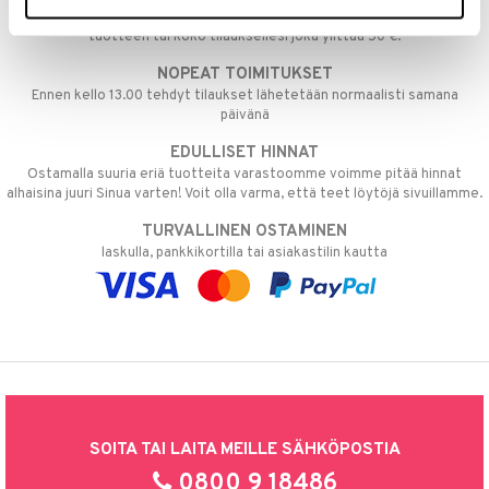
Aina maksuton vaihtoehto, huolimatta siitä ostatko yksittäisen
tuotteen tai koko tilauksellesi joka ylittää 50 €.
NOPEAT TOIMITUKSET
Ennen kello 13.00 tehdyt tilaukset lähetetään normaalisti samana
päivänä
EDULLISET HINNAT
Ostamalla suuria eriä tuotteita varastoomme voimme pitää hinnat
alhaisina juuri Sinua varten! Voit olla varma, että teet löytöjä sivuillamme.
TURVALLINEN OSTAMINEN
laskulla, pankkikortilla tai asiakastilin kautta
SOITA TAI LAITA MEILLE SÄHKÖPOSTIA
0800 9 18486