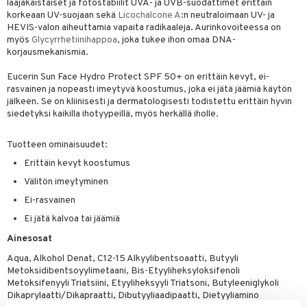
laajakaistaiset ja fotostabiilit UVA- ja UVB-suodattimet erittäin
korkeaan UV-suojaan sekä
Licochalcone A
:n neutraloimaan UV- ja
HEVIS-valon aiheuttamia vapaita radikaaleja. Aurinkovoiteessa on
myös
Glycyrrhetiinihappoa
, joka tukee ihon omaa DNA-
korjausmekanismia.
Eucerin Sun Face Hydro Protect SPF 50+ on erittäin kevyt, ei-
rasvainen ja nopeasti imeytyvä koostumus, joka ei jätä jäämiä käytön
jälkeen. Se on kliinisesti ja dermatologisesti todistettu erittäin hyvin
siedetyksi kaikilla ihotyypeillä, myös herkällä iholle.
Tuotteen ominaisuudet:
Erittäin kevyt koostumus
Välitön imeytyminen
Ei-rasvainen
Ei jätä kalvoa tai jäämiä
Ainesosat
Aqua, Alkohol Denat, C12-15 Alkyylibentsoaatti, Butyyli
Metoksidibentsoyylimetaani, Bis-Etyyliheksyloksifenoli
Metoksifenyyli Triatsiini, Etyyliheksyyli Triatsoni, Butyleeniglykoli
Dikaprylaatti/Dikapraatti, Dibutyyliaadipaatti, Dietyyliamino