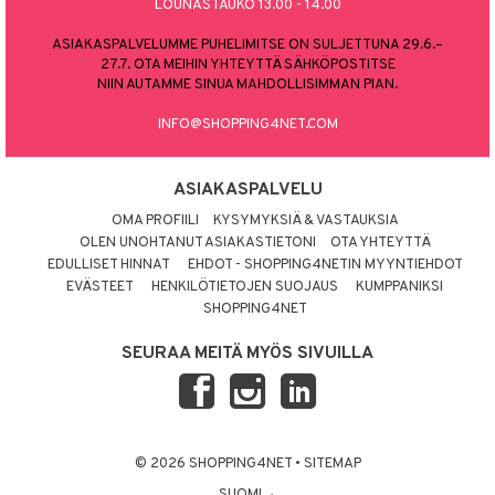
LOUNASTAUKO 13.00 - 14.00
ASIAKASPALVELUMME PUHELIMITSE ON SULJETTUNA 29.6.–
27.7. OTA MEIHIN YHTEYTTÄ SÄHKÖPOSTITSE
NIIN AUTAMME SINUA MAHDOLLISIMMAN PIAN.
INFO@SHOPPING4NET.COM
ASIAKASPALVELU
OMA PROFIILI
KYSYMYKSIÄ & VASTAUKSIA
OLEN UNOHTANUT ASIAKASTIETONI
OTA YHTEYTTÄ
EDULLISET HINNAT
EHDOT - SHOPPING4NETIN MYYNTIEHDOT
EVÄSTEET
HENKILÖTIETOJEN SUOJAUS
KUMPPANIKSI
SHOPPING4NET
SEURAA MEITÄ MYÖS SIVUILLA
© 2026 SHOPPING4NET
•
SITEMAP
SUOMI