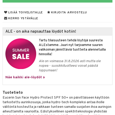
uoja
ojat
aivat
 Rakkulat
talovoiteet
 Suolisto
udet
 vaivat
den hoito
pää
LISÄÄ TOIVELISTALLE
KIRJOITA ARVOSTELU
uoto
mmasharjat
Suolisto
 & Suihkeet
tuminen
KERRO YSTÄVÄLLE
maslangat & Tikut
nit & Mineraalit
inen & Kuume
vat
ALE - on aika napsauttaa löydöt kotiin!
mmasproteesi
t & Mineraalit
ys
kipu & Käheys
Tartu tilaisuuteen tehdä löytöjä suuresta
mmastahnat
asapaino
& K
ALEstamme. Juuri nyt tarjoamme suuren
spalvelu
valikoiman jännittäviä tuotteita alennetuilla
masväliharjat
memittarit
kamat
iinit
hinnoilla!
ksiä & vastauksia
Ale on voimassa 31.8.2026 asti mutta ole
paiden hoito
va nenä
us
iinit
nopea - suosikkituotteesi voivat päästä
tuotetta
loppumaan!
än vuoto & tukkoisuus
hyvinvointi
m
 verkkokaupasta
Näe kaikki ale-löydöt »
kat
kyys ruoalle
visukat
toori-intoleranssi
ium
Tuotetieto
Eucerin Sun Face Hydro Protect SPF 50+ on päivittäiseen käyttöön
vittäin
isukat
tamiinit
tarkoitettu aurinkosuoja, jonka hydro-tech-kompleksi antaa iholle
välitöntä kosteutta ja raikkaan tunteen samalla suojaten ihoa auringon
aiheuttamilta vaurioilta. Edistyksellinen spektriteknologia yhdistää