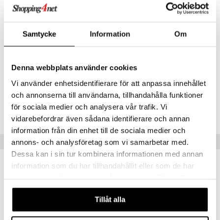
Hydroksibentsoyylipentyylibentsoaatti,
Fenyylibentsimidatsolisykloheksaanihappo, Piidioksidi,
Tapiokatärkkelys, Polyglyceryl-6 Stearaatti, Piidioksidi
Dimetyylisilylaatti, Glyseriini, Glykyrritsa Inflata -juurien uute,
Samtycke
Information
Om
Natriumhyaluronaatti, Arginiini HCL, Natrium PCA, Natriumlaktaatti,
Glykyrrhetiinihappo, Setearyylialkoholi, Glyseryylistearaatti,
Copernicia Cerifera -vaha, Polyglyceryl-6 Behenaatti, Ksantaanikumi,
Hydroksipropyylimetyyliselluloosa, Natriumhydroksidi, Trinatrium
Denna webbplats använder cookies
EDTA, Hydroksiasetofenoni, Fenoksietanoli, Parfyymin aineet
Vi använder enhetsidentifierare för att anpassa innehållet
och annonserna till användarna, tillhandahålla funktioner
Tuotenumero
för sociala medier och analysera vår trafik. Vi
AEAPF-6K-50
vidarebefordrar även sådana identifierare och annan
information från din enhet till de sociala medier och
Suositut tuotteet
annons- och analysföretag som vi samarbetar med.
Dessa kan i sin tur kombinera informationen med annan
information som du har tillhandahållit eller som de har
samlat in när du har använt deras tjänster. Du godkänner
våra cookies vid fortsatt användande av vår webbplats.
Tillåt alla