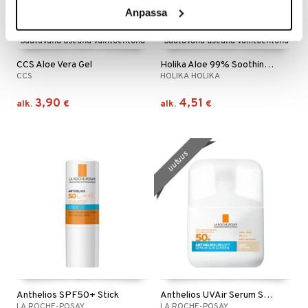
Anpassa
Saatavana useana vaihtoehtona
Saatavana useana vaihtoehtona
CCS Aloe Vera Gel
Holika Aloe 99% Soothing Gel
CCS
HOLIKA HOLIKA
3,90
4,51
alk.
€
alk.
€
uutuus
Anthelios SPF50+ Stick
Anthelios UVAir Serum Sunscr Tinted Light SPF50+
LA ROCHE-POSAY
LA ROCHE-POSAY