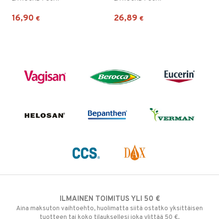
16,90
26,89
€
€
ILMAINEN TOIMITUS YLI 50 €
Aina maksuton vaihtoehto, huolimatta siitä ostatko yksittäisen
tuotteen tai koko tilauksellesi joka ylittää 50 €.