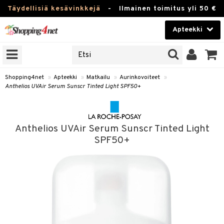
Täydellisiä kesävinkkejä
-
Ilmainen toimitus yli 50 €
Apteekki
ERKKEJÄ
Kauneudenhoito
JAT
UOTTEITA
Piilolinssit
Shopping4net
»
Apteekki
»
Matkailu
»
Aurinkovoiteet
»
Anthelios UVAir Serum Sunscr Tinted Light SPF50+
Luontaistuotteet
Apteekki
eet
ihkeet
Anthelios UVAir Serum Sunscr Tinted Light
pakasta
pat
ia
Fitness
SPF50+
Puremat & Pistot
 & Seisominen
Koti & Sisustus
& Ihonhoito
/ WC
u
Lelut, Lapsi & Vauva
nni & Ylety
tuotteet
Tuotemerkkejä
Jalat
it & Teipit
t
välineet
Kampanjat
se
 / Pistokset
nenssi
n hoito