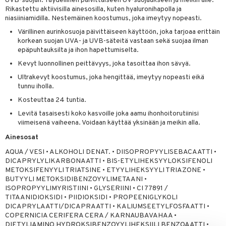
UVB-suojan. Täydellinen päivittäiseen UV-suojaukseen ja meikin alle.
Rikastettu aktiivisilla ainesosilla, kuten hyaluronihapolla ja
niasiiniamidilla. Nestemäinen koostumus, joka imeytyy nopeasti.
Värillinen aurinkosuoja päivittäiseen käyttöön, joka tarjoaa erittäin
korkean suojan UVA- ja UVB-säteitä vastaan sekä suojaa ilman
epäpuhtauksilta ja ihon hapettumiselta.
Kevyt luonnollinen peittävyys, joka tasoittaa ihon sävyä.
Ultrakevyt koostumus, joka hengittää, imeytyy nopeasti eikä
tunnu iholla.
Kosteuttaa 24 tuntia.
Levitä tasaisesti koko kasvoille joka aamu ihonhoitorutiinisi
viimeisenä vaiheena. Voidaan käyttää yksinään ja meikin alla.
Ainesosat
AQUA / VESI • ALKOHOLI DENAT. • DIISOPROPYYLISEBACAATTI •
DICAPRYLYLIKARBONAATTI • BIS-ETYLIHEKSYYLOKSIFENOLI
METOKSIFENYYLI TRIATSINE • ETYYLIHEKSYYLI TRIAZONE •
BUTYYLI METOKSIDIBENZOYYLIMETAANI •
ISOPROPYYLIMYRISTIINI • GLYSERIINI • CI 77891 /
TITAANIDIOKSIDI • PIIDIOKSIDI • PROPEENIGLYKOLI
DICAPRYLAATTI/DICAPRAATTI • KALIUMSEETYLFOSFAATTI •
COPERNICIA CERIFERA CERA / KARNAUBAVAHAA •
DIETYLIAMINO HYDROKSIBENZOYYLIHEKSIILI BENZOAATTI •