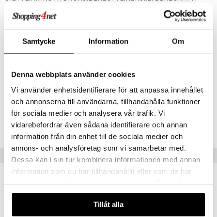
AKRYLAATIT/C10-30 ALKYLI AKRYLAATTI RISTIPOLYMEERI •
KLORFENESIINI • CI 77491 / RAUTAOKSIDIT • CI 77492 /
RAUTAOKSIDIT • CI 77499 / RAUTAOKSIDIT • SITRUUNAHAPPO •
GLYSERYYLISTEARAATTI • HYDROKSIASETOFENONI •
Samtycke
Information
Om
MYRISTIINIHAPPO • NIASIINAMIDI • PALMITIINIHAPPO • PEG-100
STEARAATTI • PENTYLEENIGLYKOLI • PERLIITTI • PIIDIOKSIDI
SILYLAATTI • NATRIUMHYALURONAATTI • STEARIINIHAPPO •
TOKOFEROLI • TRIETANOLAMIINI • TRINATRIUM
Denna webbplats använder cookies
ETYLEENIDIAMIINI DISUKSINAATTI • KSANTAANIKUMI •
PARFYYMI / TUOKSU
Vi använder enhetsidentifierare för att anpassa innehållet
och annonserna till användarna, tillhandahålla funktioner
Tuotenumero
för sociala medier och analysera vår trafik. Vi
vidarebefordrar även sådana identifierare och annan
AAUS0-2E-50
information från din enhet till de sociala medier och
annons- och analysföretag som vi samarbetar med.
Suositut tuotteet
Dessa kan i sin tur kombinera informationen med annan
information som du har tillhandahållit eller som de har
samlat in när du har använt deras tjänster. Du godkänner
våra cookies vid fortsatt användande av vår webbplats.
Tillåt alla