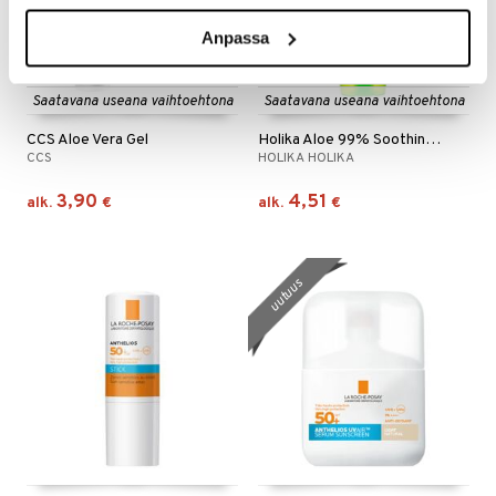
Anpassa
Saatavana useana vaihtoehtona
Saatavana useana vaihtoehtona
CCS Aloe Vera Gel
Holika Aloe 99% Soothing Gel
CCS
HOLIKA HOLIKA
3,90
4,51
alk.
€
alk.
€
uutuus