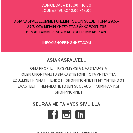
AUKIOLOAJAT: 10.00 - 16.00
LOUNASTAUKO 13.00 - 14.00
ASIAKASPALVELUMME PUHELIMITSE ON SULJETTUNA 29.6.–
27.7. OTA MEIHIN YHTEYTTÄ SÄHKÖPOSTITSE
NIIN AUTAMME SINUA MAHDOLLISIMMAN PIAN.
INFO@SHOPPING4NET.COM
ASIAKASPALVELU
OMA PROFIILI
KYSYMYKSIÄ & VASTAUKSIA
OLEN UNOHTANUT ASIAKASTIETONI
OTA YHTEYTTÄ
EDULLISET HINNAT
EHDOT - SHOPPING4NETIN MYYNTIEHDOT
EVÄSTEET
HENKILÖTIETOJEN SUOJAUS
KUMPPANIKSI
SHOPPING4NET
SEURAA MEITÄ MYÖS SIVUILLA