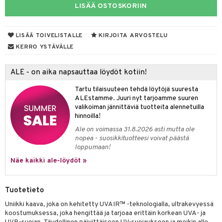
uoja
ojat
aivat
 Rakkulat
LISÄÄ OSTOSKORIIN
talovoiteet
 Suolisto
udet
 vaivat
den hoito
pää
uoto
mmasharjat
Suolisto
 & Suihkeet
tuminen
LISÄÄ TOIVELISTALLE
KIRJOITA ARVOSTELU
KERRO YSTÄVÄLLE
maslangat & Tikut
nit & Mineraalit
inen & Kuume
vat
mmasproteesi
t & Mineraalit
ys
kipu & Käheys
ALE - on aika napsauttaa löydöt kotiin!
mmastahnat
asapaino
& K
Tartu tilaisuuteen tehdä löytöjä suuresta
spalvelu
ALEstamme. Juuri nyt tarjoamme suuren
masväliharjat
memittarit
kamat
iinit
valikoiman jännittäviä tuotteita alennetuilla
ksiä & vastauksia
hinnoilla!
paiden hoito
va nenä
us
iinit
tuotetta
Ale on voimassa 31.8.2026 asti mutta ole
än vuoto & tukkoisuus
hyvinvointi
m
nopea - suosikkituotteesi voivat päästä
 verkkokaupasta
loppumaan!
kat
kyys ruoalle
Näe kaikki ale-löydöt »
visukat
toori-intoleranssi
ium
Tuotetieto
vittäin
isukat
tamiinit
Uniikki kaava, joka on kehitetty UVAIR™ -teknologialla, ultrakevyessä
koostumuksessa, joka hengittää ja tarjoaa erittäin korkean UVA- ja