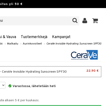
itus yli 50 €
si & Vauva
Tuotemerkkejä
Kampanjat
ki
»
Matkailu
»
Aurinkovoiteet
»
CeraVe Invisible Hydrating Sunscreen SPF30
22,90 €
 - CeraVe Invisible Hydrating Sunscreen SPF30
Varastossa, lähetetään heti
la alkaen 5 € per kuukausi.