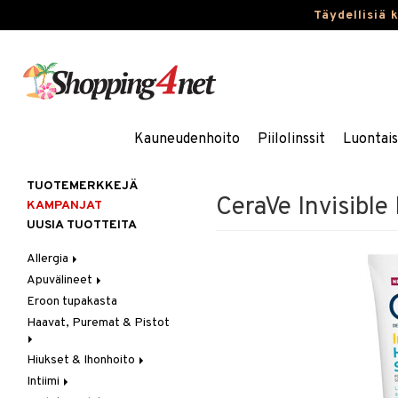
Täydellisiä 
Kauneudenhoito
Piilolinssit
Luontai
TUOTEMERKKEJÄ
CeraVe Invisibl
KAMPANJAT
UUSIA TUOTTEITA
Allergia
Apuvälineet
Nenäsuihkeet
Eroon tupakasta
Silmätipat
Hygienia
Haavat, Puremat & Pistot
Kävely & Seisominen
Kylpy / WC
Hiukset & Ihonhoito
Ensiapu
Saa kiinni & Ylety
Intiimi
Haavat
Erityistuotteet