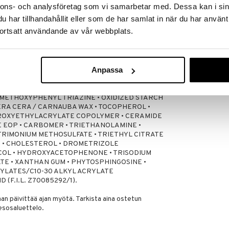
 anna 100 % suojaa. Levitä aurinkosuojavoidetta
nnons- och analysföretag som vi samarbetar med. Dessa kan i sin
itä usein runsaasti, vähintään kourallinen, suojan
har tillhandahållit eller som de har samlat in när du har använt
, hikoilun tai kuivauksen jälkeen. Jos levität liian
ortsatt användande av vår webbplats.
paljon heikomman suojan. Vältä kosketusta silmiin.
le huolellisesti.
Anthelios UVA
Sunscr Tinted 
LA ROCHE-POS
SPF50+
Anpassa
 WATER • ISOPROPYL PALMITATE • ALCOHOL
26,89
€
YLATE • BUTYL METHOXYDIBENZOYLMETHANE •
ERIN • PROPANEDIOL • ISOPROPYL MYRISTATE •
ETHOXYPHENYL TRIAZINE • OXIDIZED STARCH
ERA CERA / CARNAUBA WAX • TOCOPHEROL •
DROXYETHYLACRYLATE COPOLYMER • CERAMIDE
E EOP • CARBOMER • TRIETHANOLAMINE •
RIMONIUM METHOSULFATE • TRIETHYL CITRATE
E • CHOLESTEROL • DROMETRIZOLE
YCOL • HYDROXYACETOPHENONE • TRISODIUM
TE • XANTHAN GUM • PHYTOSPHINGOSINE •
YLATES/C10-30 ALKYL ACRYLATE
(F.I.L. Z70085292/1).
n päivittää ajan myötä. Tarkista aina ostetun
esosaluettelo.