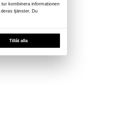
 tur kombinera informationen
 deras tjänster. Du
ir Serum
Light
AY
Tillåt alla