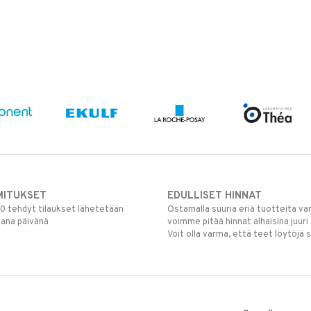
MITUKSET
EDULLISET HINNAT
00 tehdyt tilaukset lähetetään
Ostamalla suuria eriä tuotteita 
mana päivänä
voimme pitää hinnat alhaisina juuri
Voit olla varma, että teet löytöjä 