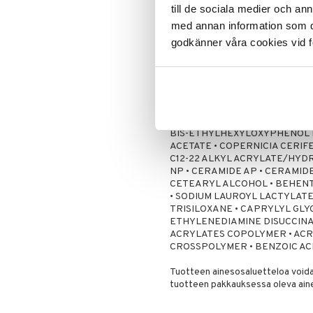
aurinkosuojavoidetta, koska se ei
till de sociala medier och a
ennen auringolle altistumista. Lev
med annan information som du 
ylläpitämiseksi, erityisesti uimisen
godkänner våra cookies vid f
vähän aurinkosuojavoidetta, saat 
Jos tuotetta joutuu silmiin, huuhte
Ainesosat
2069537 - AINESOSAT: AQUA /
DENAT. • ETHYLHEXYL SALIC
ETHYLHEXYL TRIAZONE • GLYC
BIS-ETHYLHEXYLOXYPHENOL M
ACETATE • COPERNICIA CERIF
C12-22 ALKYL ACRYLATE/HY
NP • CERAMIDE AP • CERAMID
CETEARYL ALCOHOL • BEHENT
• SODIUM LAUROYL LACTYLAT
TRISILOXANE • CAPRYLYL GL
ETHYLENEDIAMINE DISUCCINA
ACRYLATES COPOLYMER • ACR
CROSSPOLYMER • BENZOIC ACID 
Tuotteen ainesosaluetteloa voidaa
tuotteen pakkauksessa oleva ain