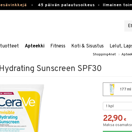
kesävinkkejä
-
45 päivän palautusoikeus -
Ilmainen toim
stuotteet
Apteekki
Fitness
Koti & Sisustus
Lelut, Lap
Shopping4net
»
Apteek
e Hydrating Sunscreen SPF30
177 ml
22,90
€
Maksa osamaksul