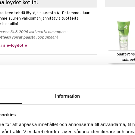
a löydöt kotiin!
isuuteen tehdä löytöjä suuresta ALEstamme. Juuri
mme suuren valikoiman jännittäviä tuotteita
a hinnoilla!
massa 31.8.2026 asti mutta ole nopea -
otteesi voivat päästä loppumaan!
i ale-löydöt »
Saatavana
vaihtoe
CCS Aloe Vera
ovoide, jossa on SPF 30 korkea suoja keholle ja
teitä vastaan. Auttaa suojaamaan ja ylläpitämään
CCS
osteuttavia ainesosia ajan mittaan pitkäkestoisen
3,90
sältää 3 välttämätöntä keramidia ja MVE-
alk.
€
ille. Hajusteeton. Sopii herkälle iholle.
Information
uutuus
cookies
än ihonsävylle
e för att anpassa innehållet och annonserna till användarna, tillh
s aiheuttaa vakavan terveysriskin. Älä altista pieniä
vår trafik. Vi vidarebefordrar även sådana identifierare och anna
ä oleskele liian kauan auringossa, vaikka käyttäisit