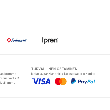
TURVALLINEN OSTAMINEN
varastoomme
laskulla, pankkikortilla tai asiakastilin kautta
 Sinua varten!
sivuillamme.