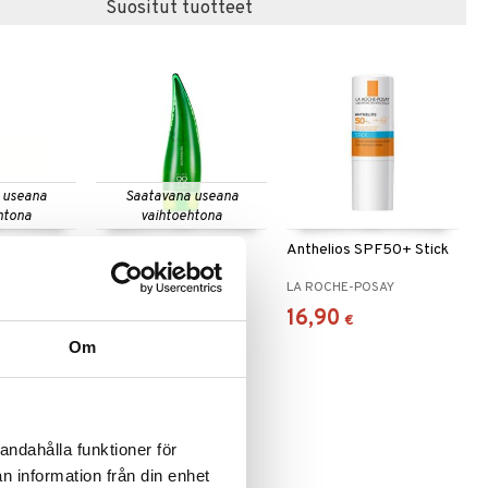
Suositut tuotteet
 useana
Saatavana useana
htona
vaihtoehtona
 Gel
Holika Aloe 99%
Anthelios SPF50+ Stick
Soothing Gel
HOLIKA HOLIKA
LA ROCHE-POSAY
4,51
16,90
alk.
€
€
Om
andahålla funktioner för
n information från din enhet