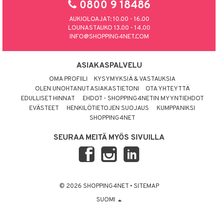
0800 9 18486
AUKIOLOAJAT: 10.00 - 16.00
LOUNASTAUKO 13.00 - 14.00
INFO@SHOPPING4NET.COM
ASIAKASPALVELU
OMA PROFIILI
KYSYMYKSIÄ & VASTAUKSIA
OLEN UNOHTANUT ASIAKASTIETONI
OTA YHTEYTTÄ
EDULLISET HINNAT
EHDOT - SHOPPING4NETIN MYYNTIEHDOT
EVÄSTEET
HENKILÖTIETOJEN SUOJAUS
KUMPPANIKSI
SHOPPING4NET
SEURAA MEITÄ MYÖS SIVUILLA
© 2026 SHOPPING4NET
•
SITEMAP
SUOMI