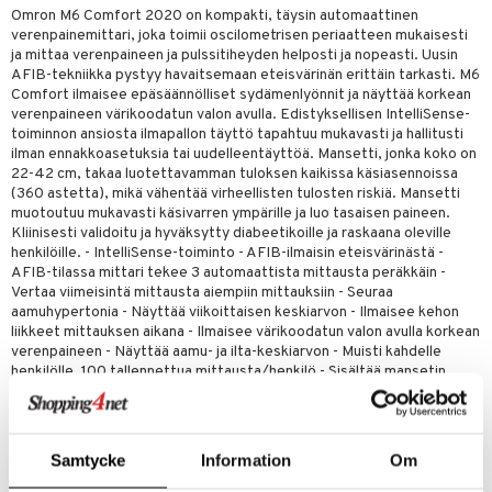
udet
& Korvat
uminen
 vaivat
den hoito
pää
Omron M6 Comfort 2020 on kompakti, täysin automaattinen
talovoiteet
verenpainemittari, joka toimii oscilometrisen periaatteen mukaisesti
mmasharjat
Suolisto
Hampaat
 & Suihkeet
tuminen
ja mittaa verenpaineen ja pulssitiheyden helposti ja nopeasti. Uusin
maslangat & Tikut
AFIB-tekniikka pystyy havaitsemaan eteisvärinän erittäin tarkasti. M6
inen & Kuume
 Pullot
vat
Comfort ilmaisee epäsäännölliset sydämenlyönnit ja näyttää korkean
mmasproteesi
t & Mineraalit
ys
kipu & Käheys
verenpaineen värikoodatun valon avulla. Edistyksellisen IntelliSense-
toiminnon ansiosta ilmapallon täyttö tapahtuu mukavasti ja hallitusti
mmastahnat
 Suolisto
asapaino
& K
ilman ennakkoasetuksia tai uudelleentäyttöä. Mansetti, jonka koko on
spalvelu
22-42 cm, takaa luotettavamman tuloksen kaikissa käsiasennoissa
masväliharjat
memittarit
uoto
kamat
iinit
(360 astetta), mikä vähentää virheellisten tulosten riskiä. Mansetti
ksiä & vastauksia
muotoutuu mukavasti käsivarren ympärille ja luo tasaisen paineen.
paiden hoito
va nenä
nit & Mineraalit
us
iinit
Kliinisesti validoitu ja hyväksytty diabeetikoille ja raskaana oleville
tuotetta
henkilöille. - IntelliSense-toiminto - AFIB-ilmaisin eteisvärinästä -
än vuoto & tukkoisuus
hyvinvointi
m
AFIB-tilassa mittari tekee 3 automaattista mittausta peräkkäin -
 verkkokaupasta
Vertaa viimeisintä mittausta aiempiin mittauksiin - Seuraa
kat
kyys ruoalle
aamuhypertonia - Näyttää viikoittaisen keskiarvon - Ilmaisee kehon
liikkeet mittauksen aikana - Ilmaisee värikoodatun valon avulla korkean
visukat
toori-intoleranssi
ium
verenpaineen - Näyttää aamu- ja ilta-keskiarvon - Muisti kahdelle
henkilölle, 100 tallennettua mittausta/henkilö - Sisältää mansetin
vittäin
isukat
tamiinit
käsivarren kokoiselle 22-42 cm, 4 kpl AA-paristoja, käyttöohjeen ja
säilytyskotelon.
Samtycke
Information
Om
Tuotenumero