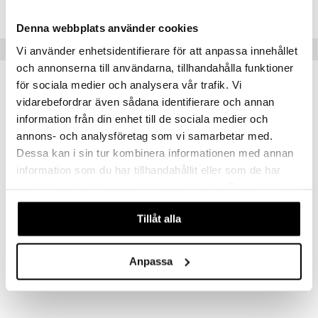
AOPHB-OM-1
Denna webbplats använder cookies
Vinkkejä sinulle
Vi använder enhetsidentifierare för att anpassa innehållet
och annonserna till användarna, tillhandahålla funktioner
för sociala medier och analysera vår trafik. Vi
vidarebefordrar även sådana identifierare och annan
information från din enhet till de sociala medier och
annons- och analysföretag som vi samarbetar med.
Dessa kan i sin tur kombinera informationen med annan
information som du har tillhandahållit eller som de har
samlat in när du har använt deras tjänster. Du godkänner
våra cookies vid fortsatt användande av vår webbplats.
Tillåt alla
Nätadapter Omron HHP-CM01
Omron M7 AFIB
OMRON
OMRON
Anpassa
16,90
124,90
€
€