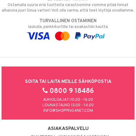
Ostamalla suuria eriä tuotteita varastoomme voimme pitää hinnat
alhaisina juuri Sinua varten! Voit olla varma, että teet löytöjä sivuillamme.
TURVALLINEN OSTAMINEN
laskulla, pankkikortilla tai asiakastilin kautta
SOITA TAI LAITA MEILLE SÄHKÖPOSTIA
0800 9 18486
AUKIOLOAJAT: 10.00 - 16.00
LOUNASTAUKO 13.00 - 14.00
INFO@SHOPPING4NET.COM
ASIAKASPALVELU