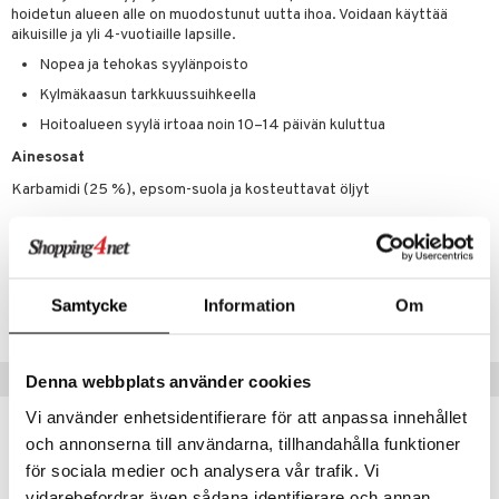
kat
kyys ruoalle
hoidetun alueen alle on muodostunut uutta ihoa. Voidaan käyttää
aikuisille ja yli 4-vuotiaille lapsille.
visukat
toori-intoleranssi
ium
Nopea ja tehokas syylänpoisto
vittäin
isukat
tamiinit
Kylmäkaasun tarkkuussuihkeella
Hoitoalueen syylä irtoaa noin 10–14 päivän kuluttua
Ainesosat
Karbamidi (25 %), epsom-suola ja kosteuttavat öljyt
Tuotenumero
Samtycke
Information
Om
ASSR2-SL-1
Vinkkejä sinulle
Denna webbplats använder cookies
Vi använder enhetsidentifierare för att anpassa innehållet
och annonserna till användarna, tillhandahålla funktioner
för sociala medier och analysera vår trafik. Vi
vidarebefordrar även sådana identifierare och annan