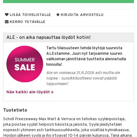
talovoiteet
& Imetys
 Vilustuminen & Kipu
Nivelet
ia & Haavat
ohjaiset
LISÄÄ TOIVELISTALLE
KIRJOITA ARVOSTELU
idesi
 Korvat
it
3 & 6
ahoinvointi
jaiset
to
KERRO YSTÄVÄLLE
ampaat
Vaihdevuodet
astarit
umput
ulpat
ALE - on aika napsauttaa löydöt kotiin!
uoja
, Haavat & Puremat
 Suolisto
ojat
aivat
 Rakkulat
Tartu tilaisuuteen tehdä löytöjä suuresta
udet
& Korvat
uminen
 vaivat
den hoito
pää
ALEstamme. Juuri nyt tarjoamme suuren
valikoiman jännittäviä tuotteita alennetuilla
mmasharjat
Suolisto
Hampaat
 & Suihkeet
tuminen
hinnoilla!
maslangat & Tikut
Ale on voimassa 31.8.2026 asti mutta ole
inen & Kuume
 Pullot
vat
nopea - suosikkituotteesi voivat päästä
mmasproteesi
t & Mineraalit
ys
kipu & Käheys
loppumaan!
Näe kaikki ale-löydöt »
mmastahnat
 Suolisto
asapaino
& K
spalvelu
masväliharjat
memittarit
uoto
kamat
iinit
ksiä & vastauksia
Tuotetieto
paiden hoito
va nenä
nit & Mineraalit
us
iinit
Scholl Freezeaway Max Wart & Verruca on tehokas syylänpoistaja,
tuotetta
joka poistaa syylät helposti käsistä ja jaloista. Syylä jäädytetään
än vuoto & tukkoisuus
hyvinvointi
m
nopeasti ytimeen asti tarkkuussuihkeella, joka sisältää kylmäkaasua.
 verkkokaupasta
Hoidon jälkeen syylä ja iho irtoavat 10-14 päivän kuluessa. Tänä aikana