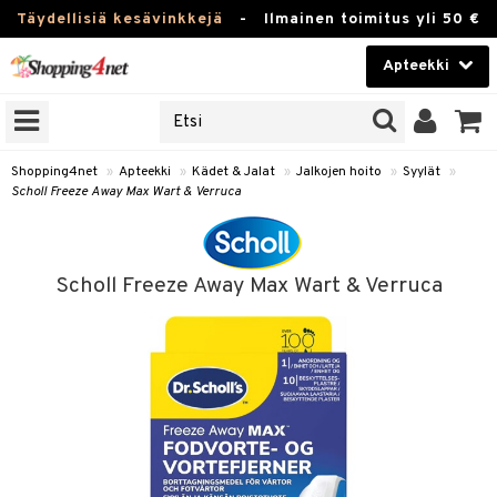
Täydellisiä kesävinkkejä
-
Ilmainen toimitus yli 50 €
Apteekki
ERKKEJÄ
Kauneudenhoito
JAT
UOTTEITA
Piilolinssit
Shopping4net
»
Apteekki
»
Kädet & Jalat
»
Jalkojen hoito
»
Syylät
»
Scholl Freeze Away Max Wart & Verruca
Luontaistuotteet
Apteekki
eet
ihkeet
Scholl Freeze Away Max Wart & Verruca
pakasta
pat
ia
Fitness
Puremat & Pistot
 & Seisominen
Koti & Sisustus
& Ihonhoito
/ WC
u
Lelut, Lapsi & Vauva
nni & Ylety
tuotteet
Tuotemerkkejä
Jalat
it & Teipit
t
välineet
Kampanjat
se
 / Pistokset
nenssi
n hoito