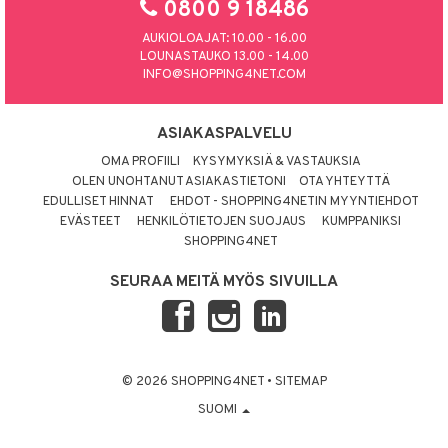
0800 9 18486
AUKIOLOAJAT: 10.00 - 16.00
LOUNASTAUKO 13.00 - 14.00
INFO@SHOPPING4NET.COM
ASIAKASPALVELU
OMA PROFIILI
KYSYMYKSIÄ & VASTAUKSIA
OLEN UNOHTANUT ASIAKASTIETONI
OTA YHTEYTTÄ
EDULLISET HINNAT
EHDOT - SHOPPING4NETIN MYYNTIEHDOT
EVÄSTEET
HENKILÖTIETOJEN SUOJAUS
KUMPPANIKSI
SHOPPING4NET
SEURAA MEITÄ MYÖS SIVUILLA
© 2026 SHOPPING4NET
•
SITEMAP
SUOMI