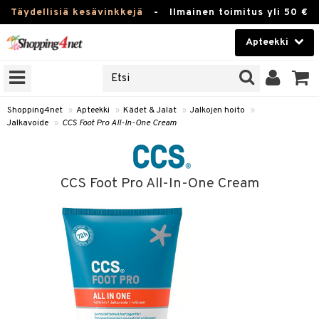
Täydellisiä kesävinkkejä
-
Ilmainen toimitus yli 50 €
Apteekki
ERKKEJÄ
Kauneudenhoito
JAT
UOTTEITA
Piilolinssit
Shopping4net
»
Apteekki
»
Kädet & Jalat
»
Jalkojen hoito
»
Jalkavoide
»
CCS Foot Pro All-In-One Cream
Luontaistuotteet
Apteekki
eet
ihkeet
CCS Foot Pro All-In-One Cream
pakasta
pat
ia
Fitness
Puremat & Pistot
 & Seisominen
Koti & Sisustus
& Ihonhoito
/ WC
u
Lelut, Lapsi & Vauva
nni & Ylety
tuotteet
Tuotemerkkejä
Jalat
it & Teipit
t
välineet
Kampanjat
se
 / Pistokset
nenssi
n hoito