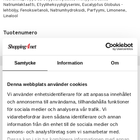
kat
kyys ruoalle
Natriumlaktaatti, Etyyliheksyyliglyseriini, Eucalyptus Globulus -
lehtiöljy, Fenoksietanoli, Natriumhydroksidi, Parfyymi, Limonene,
visukat
toori-intoleranssi
ium
Linalool
vittäin
isukat
tamiinit
Tuotenumero
AVBC2-63-100
Suositut tuotteet
Samtycke
Information
Om
-11%
Denna webbplats använder cookies
Vi använder enhetsidentifierare för att anpassa innehållet
och annonserna till användarna, tillhandahålla funktioner
för sociala medier och analysera vår trafik. Vi
vidarebefordrar även sådana identifierare och annan
information från din enhet till de sociala medier och
Saatavana useana vaihtoehtona
annons- och analysföretag som vi samarbetar med.
Dessa kan i sin tur kombinera informationen med annan