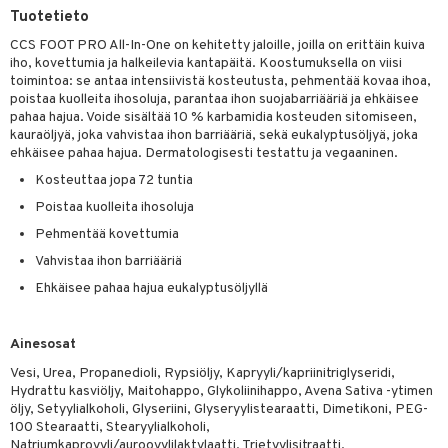
Tuotetieto
talovoiteet
& Imetys
 Vilustuminen & Kipu
Nivelet
ia & Haavat
ohjaiset
CCS FOOT PRO All-In-One on kehitetty jaloille, joilla on erittäin kuiva
idesi
 Korvat
it
3 & 6
ahoinvointi
jaiset
to
iho, kovettumia ja halkeilevia kantapäitä. Koostumuksella on viisi
toimintoa: se antaa intensiivistä kosteutusta, pehmentää kovaa ihoa,
ampaat
Vaihdevuodet
astarit
umput
ulpat
poistaa kuolleita ihosoluja, parantaa ihon suojabarriääriä ja ehkäisee
pahaa hajua. Voide sisältää 10 % karbamidia kosteuden sitomiseen,
uoja
, Haavat & Puremat
 Suolisto
ojat
aivat
 Rakkulat
kauraöljyä, joka vahvistaa ihon barriääriä, sekä eukalyptusöljyä, joka
ehkäisee pahaa hajua. Dermatologisesti testattu ja vegaaninen.
udet
& Korvat
uminen
 vaivat
den hoito
pää
Kosteuttaa jopa 72 tuntia
mmasharjat
Suolisto
Hampaat
 & Suihkeet
tuminen
Poistaa kuolleita ihosoluja
Pehmentää kovettumia
maslangat & Tikut
inen & Kuume
 Pullot
vat
Vahvistaa ihon barriääriä
mmasproteesi
t & Mineraalit
ys
kipu & Käheys
Ehkäisee pahaa hajua eukalyptusöljyllä
mmastahnat
 Suolisto
asapaino
& K
spalvelu
masväliharjat
memittarit
uoto
kamat
iinit
Ainesosat
ksiä & vastauksia
Vesi, Urea, Propanedioli, Rypsiöljy, Kapryyli/kapriinitriglyseridi,
paiden hoito
va nenä
nit & Mineraalit
us
iinit
Hydrattu kasviöljy, Maitohappo, Glykoliinihappo, Avena Sativa -ytimen
tuotetta
öljy, Setyylialkoholi, Glyseriini, Glyseryylistearaatti, Dimetikoni, PEG-
än vuoto & tukkoisuus
hyvinvointi
m
100 Stearaatti, Stearyylialkoholi,
 verkkokaupasta
Natriumkaproyyli/aurooyylilaktylaatti, Trietyylisitraatti,