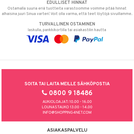
EDULLISET HINNAT
Ostamalla suuria eriä tuotteita varastoomme voimme pitää hinnat
alhaisina juuri Sinua varten! Voit olla varma, että teet löytöjä sivuillamme.
TURVALLINEN OSTAMINEN
laskulla, pankkikortilla tai asiakastilin kautta
SOITA TAI LAITA MEILLE SÄHKÖPOSTIA
0800 9 18486
AUKIOLOAJAT: 10.00 - 16.00
LOUNASTAUKO 13.00 - 14.00
INFO@SHOPPING4NET.COM
ASIAKASPALVELU