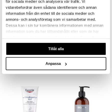
för sociala medier och analysera vår trafik. Vi
-11%
vidarebefordrar även sådana identifierare och annan
information från din enhet till de sociala medier och
annons- och analysföretag som vi samarbetar med.
Dessa kan i sin tur kombinera informationen med annan
information som du har tillhandahållit eller som de har
samlat in när du har använt deras tjänster. Du godkänner
våra cookies vid fortsatt användande av vår webbplats.
Saatavana useana vaihtoehtona
Tillåt alla
CCS Fotvårdssalva
Helosan Fotsalva
CCS
HELOSAN
Anpassa
4,90
5,90
5,48
alk.
€
(
€
)
€