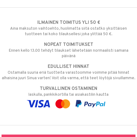
ILMAINEN TOIMITUS YLI 50 €
Aina maksuton vaihtoehto, huolimatta siitä ostatko yksittäisen
tuotteen tai koko tilauksellesi joka ylittää 50 €.
NOPEAT TOIMITUKSET
Ennen kello 13.00 tehdyt tilaukset lähetetään normaalisti samana
päivänä
EDULLISET HINNAT
Ostamalla suuria eriä tuotteita varastoomme voimme pitää hinnat
alhaisina juuri Sinua varten! Voit olla varma, että teet löytöjä sivuillamme.
TURVALLINEN OSTAMINEN
laskulla, pankkikortilla tai asiakastilin kautta