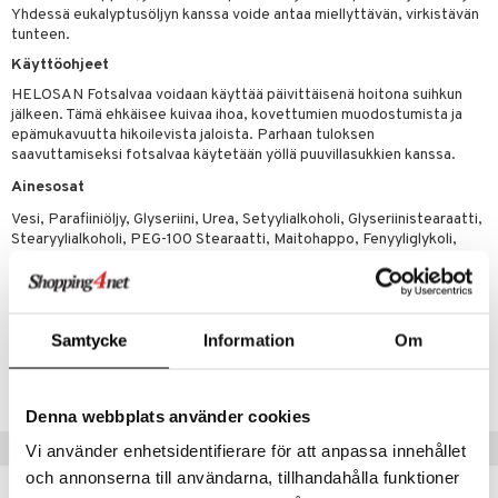
kat
kyys ruoalle
Yhdessä eukalyptusöljyn kanssa voide antaa miellyttävän, virkistävän
tunteen.
visukat
toori-intoleranssi
ium
Käyttöohjeet
vittäin
isukat
tamiinit
HELOSAN Fotsalvaa voidaan käyttää päivittäisenä hoitona suihkun
jälkeen. Tämä ehkäisee kuivaa ihoa, kovettumien muodostumista ja
epämukavuutta hikoilevista jaloista. Parhaan tuloksen
saavuttamiseksi fotsalvaa käytetään yöllä puuvillasukkien kanssa.
Ainesosat
Vesi, Parafiiniöljy, Glyseriini, Urea, Setyylialkoholi, Glyseriinistearaatti,
Stearyylialkoholi, PEG-100 Stearaatti, Maitohappo, Fenyyliglykoli,
Etyyliglyseriini, Eukalyptus globulus, Natriumhydroksidi.
Samtycke
Information
Om
Tuotenumero
AHF02-0V-100
Denna webbplats använder cookies
Suositut tuotteet
Vi använder enhetsidentifierare för att anpassa innehållet
och annonserna till användarna, tillhandahålla funktioner