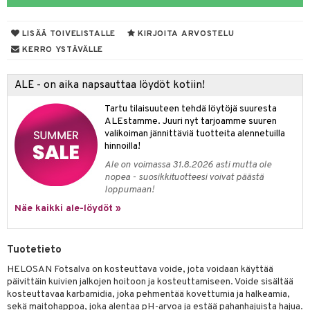
talovoiteet
& Imetys
 Vilustuminen & Kipu
Nivelet
ia & Haavat
ohjaiset
LISÄÄ TOIVELISTALLE
KIRJOITA ARVOSTELU
idesi
 Korvat
it
3 & 6
ahoinvointi
jaiset
to
KERRO YSTÄVÄLLE
ampaat
Vaihdevuodet
astarit
umput
ulpat
ALE - on aika napsauttaa löydöt kotiin!
uoja
, Haavat & Puremat
 Suolisto
ojat
aivat
 Rakkulat
Tartu tilaisuuteen tehdä löytöjä suuresta
udet
& Korvat
uminen
 vaivat
den hoito
pää
ALEstamme. Juuri nyt tarjoamme suuren
valikoiman jännittäviä tuotteita alennetuilla
mmasharjat
Suolisto
Hampaat
 & Suihkeet
tuminen
hinnoilla!
maslangat & Tikut
Ale on voimassa 31.8.2026 asti mutta ole
inen & Kuume
 Pullot
vat
nopea - suosikkituotteesi voivat päästä
mmasproteesi
t & Mineraalit
ys
kipu & Käheys
loppumaan!
Näe kaikki ale-löydöt »
mmastahnat
 Suolisto
asapaino
& K
spalvelu
masväliharjat
memittarit
uoto
kamat
iinit
ksiä & vastauksia
Tuotetieto
paiden hoito
va nenä
nit & Mineraalit
us
iinit
HELOSAN Fotsalva on kosteuttava voide, jota voidaan käyttää
tuotetta
päivittäin kuivien jalkojen hoitoon ja kosteuttamiseen. Voide sisältää
än vuoto & tukkoisuus
hyvinvointi
m
kosteuttavaa karbamidia, joka pehmentää kovettumia ja halkeamia,
 verkkokaupasta
sekä maitohappoa, joka alentaa pH-arvoa ja estää pahanhajuista hajua.