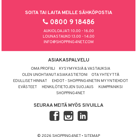
SOITA TAI LAITA MEILLE SÄHKÖPOSTIA
0800 9 18486
AUKIOLOAJAT: 10.00 - 16.00
LOUNASTAUKO 13.00 - 14.00
INFO@SHOPPING4NET.COM
ASIAKASPALVELU
OMA PROFIILI
KYSYMYKSIÄ & VASTAUKSIA
OLEN UNOHTANUT ASIAKASTIETONI
OTA YHTEYTTÄ
EDULLISET HINNAT
EHDOT - SHOPPING4NETIN MYYNTIEHDOT
EVÄSTEET
HENKILÖTIETOJEN SUOJAUS
KUMPPANIKSI
SHOPPING4NET
SEURAA MEITÄ MYÖS SIVUILLA
© 2026 SHOPPING4NET
•
SITEMAP