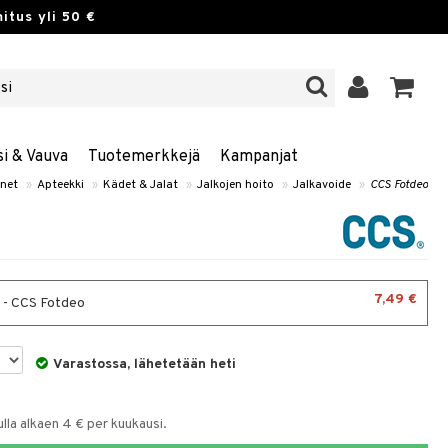
itus yli 50 €
si & Vauva
Tuotemerkkejä
Kampanjat
net
»
Apteekki
»
Kädet & Jalat
»
Jalkojen hoito
»
Jalkavoide
»
CCS Fotdeo
7,49 €
 - CCS Fotdeo
Varastossa, lähetetään heti
la alkaen 4 € per kuukausi.