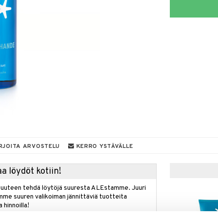
RJOITA ARVOSTELU
KERRO YSTÄVÄLLE
a löydöt kotiin!
isuuteen tehdä löytöjä suuresta ALEstamme. Juuri
mme suuren valikoiman jännittäviä tuotteita
a hinnoilla!