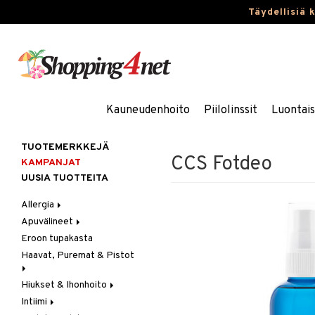
Täydellisiä 
Kauneudenhoito
Piilolinssit
Luontai
TUOTEMERKKEJÄ
CCS Fotdeo
KAMPANJAT
UUSIA TUOTTEITA
Allergia
Apuvälineet
Nenäsuihkeet
Eroon tupakasta
Silmätipat
Hygienia
Haavat, Puremat & Pistot
Kävely & Seisominen
Kylpy / WC
Hiukset & Ihonhoito
Ensiapu
Saa kiinni & Ylety
Intiimi
Haavat
Erityistuotteet