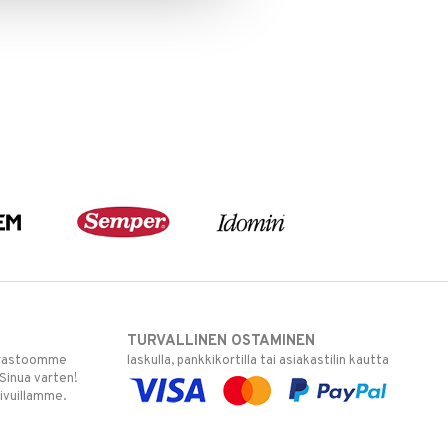
TURVALLINEN OSTAMINEN
varastoomme
laskulla, pankkikortilla tai asiakastilin kautta
 Sinua varten!
sivuillamme.