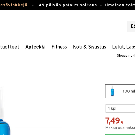
kesävinkkejä
-
45 päivän palautusoikeus -
Ilmainen toim
stuotteet
Apteekki
Fitness
Koti & Sisustus
Lelut, Lap
Shopping4
100 ml
7,49
€
Maksa osamaksul