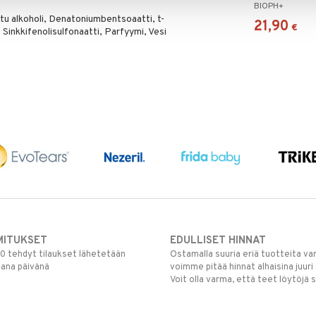
BIOPH+
itu alkoholi, Denatoniumbentsoaatti, t-
21,90
€
, Sinkkifenolisulfonaatti, Parfyymi, Vesi
MITUKSET
EDULLISET HINNAT
00 tehdyt tilaukset lähetetään
Ostamalla suuria eriä tuotteita 
mana päivänä
voimme pitää hinnat alhaisina juuri
Voit olla varma, että teet löytöjä 