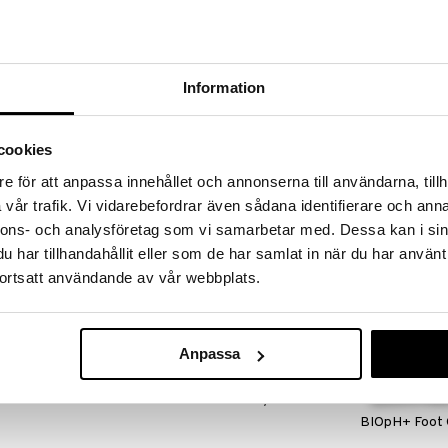
massa 31.8.2026 asti mutta ole nopea -
otteesi voivat päästä loppumaan!
i ale-löydöt »
Saatavana
Information
vaihtoe
CCS Fotvårds
 hajua
cookies
CCS
as antiperspiranttijalkadeodorantti, joka vähentää
e för att anpassa innehållet och annonserna till användarna, tillh
4,90
ntaa välittömän viilentävän tunteen ja kuivuu nopeasti
alk.
€
vår trafik. Vi vidarebefordrar även sådana identifierare och anna
sia, josta emme mielellämme puhu, mutta se voi
nnons- och analysföretag som vi samarbetar med. Dessa kan i sin
astava Jalkadeo vähentää hikoilua ja pahaa hajua.
har tillhandahållit eller som de har samlat in när du har använt
vähentää hikoilua ja hajua
ortsatt användande av vår webbplats.
än vaikutuksen
tää päivittäin
Anpassa
le – täydellinen osa päivittäistä jalkahoitorutiiniasi.
 avohaavoihin. Vältä kosketusta silmiin. Säilytä
BIOpH+ Foot