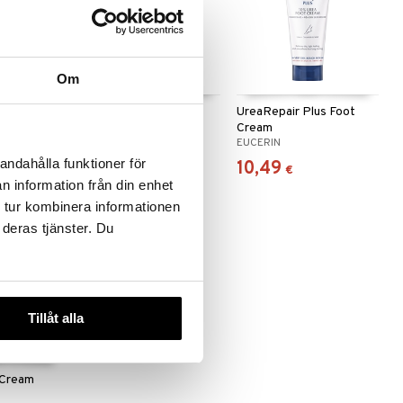
 useana
Om
htona
salva
Helosan Fotsalva
UreaRepair Plus Foot
Cream
HELOSAN
EUCERIN
andahålla funktioner för
5,90
10,49
(
5,48
€
)
€
€
n information från din enhet
 tur kombinera informationen
 deras tjänster. Du
Tillåt alla
 Cream