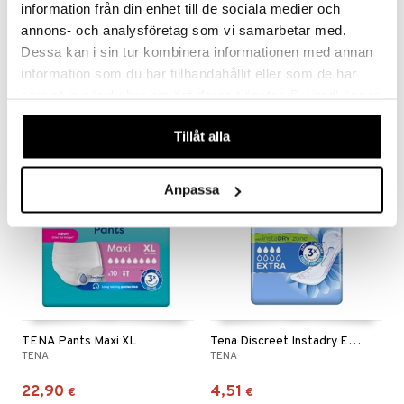
information från din enhet till de sociala medier och
annons- och analysföretag som vi samarbetar med.
TENA Lady Extra 30st
TENA Lady Super 30st
Dessa kan i sin tur kombinera informationen med annan
TENA
TENA
information som du har tillhandahållit eller som de har
12,90
17,49
€
€
samlat in när du har använt deras tjänster. Du godkänner
våra cookies vid fortsatt användande av vår webbplats.
Tillåt alla
Anpassa
TENA Pants Maxi XL
Tena Discreet Instadry Extra
TENA
TENA
22,90
4,51
€
€