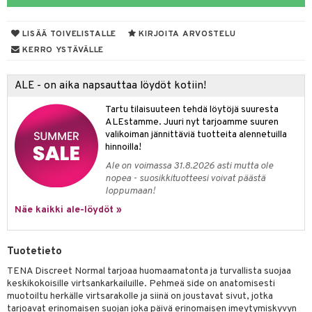
silelut
talovoiteet
kavoide
idesi
letit
s & Lämpö
stit
LISÄÄ TOIVELISTALLE
KIRJOITA ARVOSTELU
ettumat iholla
ivoide
tuotteet
vut
 & Ovulointi
osuoja
KERRO YSTÄVÄLLE
net
net
inemittarit
t
a & Vahvuus
ALE - on aika napsauttaa löydöt kotiin!
kolaastarit
lät
hasvaivat
voiteet
Tartu tilaisuuteen tehdä löytöjä suuresta
lät
& Imetys
 Vilustuminen & Kipu
Nivelet
ia & Haavat
ohjaiset
ALEstamme. Juuri nyt tarjoamme suuren
valikoiman jännittäviä tuotteita alennetuilla
idesi
 Korvat
it
3 & 6
ahoinvointi
jaiset
to
hinnoilla!
Ale on voimassa 31.8.2026 asti mutta ole
ampaat
Vaihdevuodet
astarit
umput
ulpat
nopea - suosikkituotteesi voivat päästä
loppumaan!
uoja
, Haavat & Puremat
 Suolisto
ojat
aivat
 Rakkulat
Näe kaikki ale-löydöt »
udet
& Korvat
uminen
 vaivat
den hoito
pää
mmasharjat
Suolisto
Hampaat
 & Suihkeet
tuminen
Tuotetieto
maslangat & Tikut
inen & Kuume
 Pullot
vat
TENA Discreet Normal tarjoaa huomaamatonta ja turvallista suojaa
keskikokoisille virtsankarkailuille. Pehmeä side on anatomisesti
mmasproteesi
t & Mineraalit
ys
kipu & Käheys
muotoiltu herkälle virtsarakolle ja siinä on joustavat sivut, jotka
tarjoavat erinomaisen suojan joka päivä erinomaisen imeytymiskyvyn