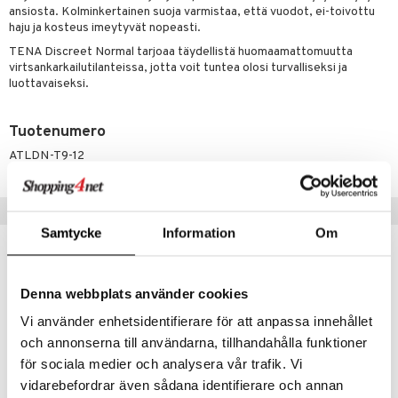
mmastahnat
 Suolisto
asapaino
& K
ansiosta. Kolminkertainen suoja varmistaa, että vuodot, ei-toivottu
spalvelu
haju ja kosteus imeytyvät nopeasti.
masväliharjat
memittarit
uoto
kamat
iinit
ksiä & vastauksia
TENA Discreet Normal tarjoaa täydellistä huomaamattomuutta
paiden hoito
va nenä
nit & Mineraalit
us
iinit
virtsankarkailutilanteissa, jotta voit tuntea olosi turvalliseksi ja
tuotetta
luottavaiseksi.
än vuoto & tukkoisuus
hyvinvointi
m
 verkkokaupasta
kat
kyys ruoalle
Tuotenumero
ATLDN-T9-12
visukat
toori-intoleranssi
ium
vittäin
isukat
tamiinit
Suositut tuotteet
Samtycke
Information
Om
Denna webbplats använder cookies
Vi använder enhetsidentifierare för att anpassa innehållet
och annonserna till användarna, tillhandahålla funktioner
för sociala medier och analysera vår trafik. Vi
vidarebefordrar även sådana identifierare och annan