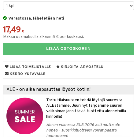
silelut
talovoiteet
kavoide
idesi
letit
s & Lämpö
stit
Varastossa, lähetetään heti
ettumat iholla
ivoide
tuotteet
vut
 & Ovulointi
osuoja
17,49
net
net
inemittarit
t
a & Vahvuus
€
Maksa osamaksulla alkaen 5 € per kuukausi.
kolaastarit
lät
hasvaivat
voiteet
LISÄÄ OSTOSKORIIN
lät
& Imetys
 Vilustuminen & Kipu
Nivelet
ia & Haavat
ohjaiset
idesi
 Korvat
it
3 & 6
ahoinvointi
jaiset
to
LISÄÄ TOIVELISTALLE
KIRJOITA ARVOSTELU
ampaat
Vaihdevuodet
astarit
umput
ulpat
KERRO YSTÄVÄLLE
uoja
, Haavat & Puremat
 Suolisto
ojat
aivat
 Rakkulat
ALE - on aika napsauttaa löydöt kotiin!
udet
& Korvat
uminen
 vaivat
den hoito
pää
Tartu tilaisuuteen tehdä löytöjä suuresta
mmasharjat
Suolisto
Hampaat
 & Suihkeet
tuminen
ALEstamme. Juuri nyt tarjoamme suuren
valikoiman jännittäviä tuotteita alennetuilla
maslangat & Tikut
inen & Kuume
 Pullot
vat
hinnoilla!
Ale on voimassa 31.8.2026 asti mutta ole
mmasproteesi
t & Mineraalit
ys
kipu & Käheys
nopea - suosikkituotteesi voivat päästä
loppumaan!