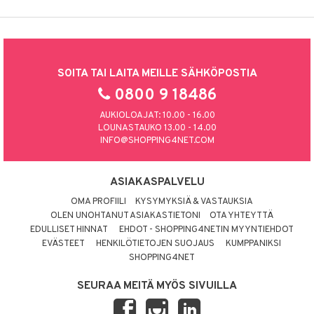
SOITA TAI LAITA MEILLE SÄHKÖPOSTIA
0800 9 18486
AUKIOLOAJAT: 10.00 - 16.00
LOUNASTAUKO 13.00 - 14.00
INFO@SHOPPING4NET.COM
ASIAKASPALVELU
OMA PROFIILI
KYSYMYKSIÄ & VASTAUKSIA
OLEN UNOHTANUT ASIAKASTIETONI
OTA YHTEYTTÄ
EDULLISET HINNAT
EHDOT - SHOPPING4NETIN MYYNTIEHDOT
EVÄSTEET
HENKILÖTIETOJEN SUOJAUS
KUMPPANIKSI
SHOPPING4NET
SEURAA MEITÄ MYÖS SIVUILLA