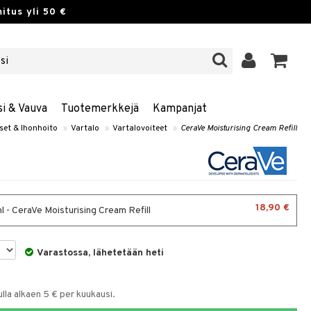
itus yli 50 €
si & Vauva
Tuotemerkkejä
Kampanjat
set & Ihonhoito
»
Vartalo
»
Vartalovoiteet
»
CeraVe Moisturising Cream Refill
18,90 €
 - CeraVe Moisturising Cream Refill
Varastossa, lähetetään heti
la alkaen 5 € per kuukausi.