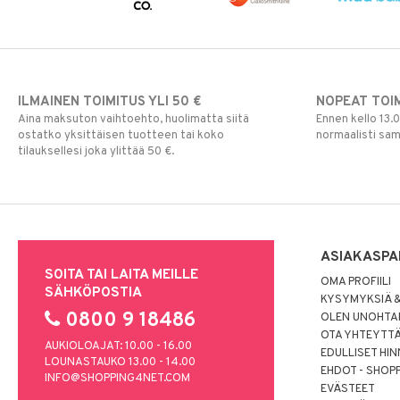
ILMAINEN TOIMITUS YLI 50 €
NOPEAT TOI
Aina maksuton vaihtoehto, huolimatta siitä
Ennen kello 13.
ostatko yksittäisen tuotteen tai koko
normaalisti sa
tilauksellesi joka ylittää 50 €.
ASIAKASPA
SOITA TAI LAITA MEILLE
OMA PROFIILI
SÄHKÖPOSTIA
KYSYMYKSIÄ &
0800 9 18486
OLEN UNOHTAN
OTA YHTEYTT
AUKIOLOAJAT: 10.00 - 16.00
EDULLISET HI
LOUNASTAUKO 13.00 - 14.00
EHDOT - SHOP
INFO@SHOPPING4NET.COM
EVÄSTEET