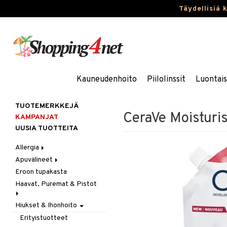
Täydellisiä 
Kauneudenhoito
Piilolinssit
Luontai
TUOTEMERKKEJÄ
CeraVe Moisturis
KAMPANJAT
UUSIA TUOTTEITA
Allergia
Apuvälineet
Nenäsuihkeet
Eroon tupakasta
Silmätipat
Hygienia
Haavat, Puremat & Pistot
Kävely & Seisominen
Kylpy / WC
Hiukset & Ihonhoito
Ensiapu
Saa kiinni & Ylety
Haavat
Erityistuotteet