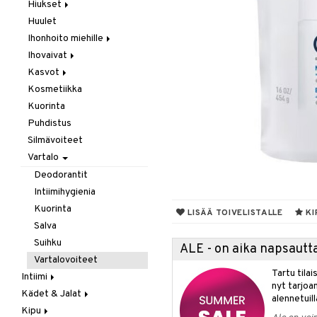
Laastarit & Teipit
Hiukset
Puremat / Pistokset
Huulet
Hilse
Verenvuoto
Ihonhoito miehille
Hiusten oheneminen
Ihovaivat
Karvojen poisto
Parranajo / Sheivaus
Kasvot
Shamppoo & Hoitoaine
Puhdistus
Akne
Kosmetiikka
Ekseema
Akne
Täit
Hoitoaine
Kuorinta
Kuiva iho
Kasvovoiteet
Shamppoo
Puhdistus
Ongelmaiho
Ongelmaiho
Herkkä iho
Silmävoiteet
Kuiva iho
Vartalo
Normaali iho
Rasvainen iho
Deodorantit
Intiimihygienia
Kuorinta
LISÄÄ TOIVELISTALLE
KI
Salva
Suihku
ALE - on aika napsautta
Vartalovoiteet
Tartu tila
Intiimi
nyt tarjoa
Kädet & Jalat
Ehkäisyvälineet
alennetuill
Kipu
Inkontinenssi
Jalkojen hoito