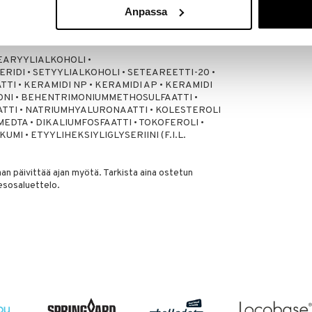
CCS
Anpassa
8,90
€
ETEARYYLIALKOHOLI •
RIDI • SETYYLIALKOHOLI • SETEAREETTI-20 •
TI • KERAMIDI NP • KERAMIDI AP • KERAMIDI
ONI • BEHENTRIMONIUMMETHOSULFAATTI •
TI • NATRIUMHYALURONAATTI • KOLESTEROLI
MEDTA • DIKALIUMFOSFAATTI • TOKOFEROLI •
UMI • ETYYLIHEKSIYLIGLYSERIINI (F.I.L.
n päivittää ajan myötä. Tarkista aina ostetun
esosaluettelo.