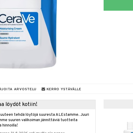
RJOITA ARVOSTELU
KERRO YSTÄVÄLLE
a löydöt kotiin!
isuuteen tehdä löytöjä suuresta ALEstamme. Juuri
mme suuren valikoiman jännittäviä tuotteita
a hinnoilla!