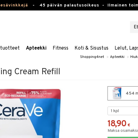
kesävinkkejä
-
45 päivän palautusoikeus -
Ilmainen toim
stuotteet
Apteekki
Fitness
Koti & Sisustus
Lelut, Lap
Shopping4net
»
Apteekki
»
Hiuk
ing Cream Refill
454 ml
18,90
€
Maksa osamaksul