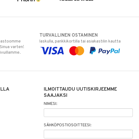
TURVALLINEN OSTAMINEN
varastoomme
laskulla, pankkikortilla tai asiakastilin kautta
 Sinua varten!
sivuillamme.
ILLA
ILMOITTAUDU UUTISKIRJEEMME
SAAJAKSI
NIMESI:
SÄHKÖPOSTIOSOITTEESI: