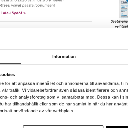
massa 31.8.2026 asti mutta ole nopea -
otteesi voivat päästä loppumaan!
i ale-löydöt »
Saatavana
vaihtoe
CeraVe Moistu
täin kuivalle iholle. Lisää kosteutta ja auttaa
Lotion
 suojaavaa ihon estettä kolmella välttämättömällä
CERAVE
ajusteeton. Ei tuki huokosia. Hypoallergeeninen. Sopii
8,90
alk.
€
Information
in (1, 3 ja 6-II) ainutlaatuinen yhdistelmä auttaa
 estettä ja siten vähentämään kosteuden menetystä
cookies
äilyttämään luonnollisen kosteustasonsa.
e för att anpassa innehållet och annonserna till användarna, tillh
ar Emulsion Technology) vapauttaa jatkuvasti
vår trafik. Vi vidarebefordrar även sådana identifierare och anna
24 tunnin ajan ja auttaa pitämään ihon pehmeänä koko
nnons- och analysföretag som vi samarbetar med. Dessa kan i sin
har tillhandahållit eller som de har samlat in när du har använt
ortsatt användande av vår webbplats.
kaudesta alkaen).
CCS Fuktgiva
Hudlotion op