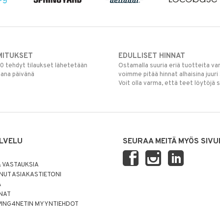
MITUKSET
EDULLISET HINNAT
00 tehdyt tilaukset lähetetään
Ostamalla suuria eriä tuotteita 
mana päivänä
voimme pitää hinnat alhaisina juuri
Voit olla varma, että teet löytöjä 
LVELU
SEURAA MEITÄ MYÖS SIVU
 VASTAUKSIA
UT ASIAKASTIETONI
Ä
NNAT
PING4NETIN MYYNTIEHDOT