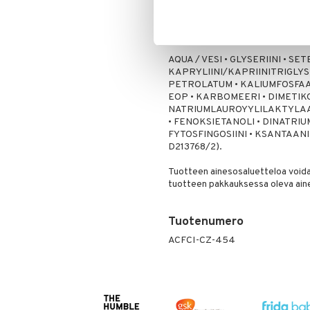
Hypoallergeeninen.
Multivitamiinit
Tukisukat
Päivittäin
Muut
Ainesosat
Rauta
AQUA / VESI • GLYSERIINI • S
Seleeni
KAPRYLIINI/KAPRIINITRIGLYSE
Sinkki
PETROLATUM • KALIUMFOSFAAT
EOP • KARBOMEERI • DIMETIK
NATRIUMLAUROYYLILAKTYLAAT
• FENOKSIETANOLI • DINATRIU
FYTOSFINGOSIINI • KSANTAANIK
D213768/2).
Tuotteen ainesosaluetteloa voidaa
tuotteen pakkauksessa oleva ain
Tuotenumero
ACFCI-CZ-454