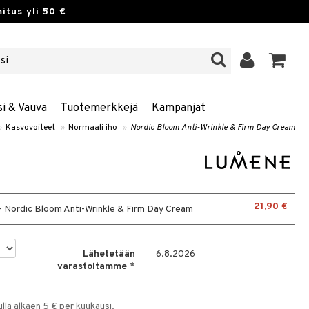
itus yli 50 €
si & Vauva
Tuotemerkkejä
Kampanjat
»
Kasvovoiteet
»
Normaali iho
»
Nordic Bloom Anti-Wrinkle & Firm Day Cream
21,90 €
- Nordic Bloom Anti-Wrinkle & Firm Day Cream
Lähetetään
6.8.2026
varastoltamme
*
la alkaen 5 € per kuukausi.