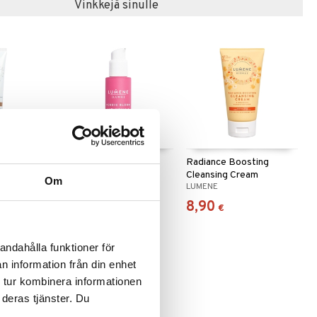
Vinkkejä sinulle
 useana
htona
F 20
Nordic Bloom Anti-
Radiance Boosting
Wrinkle-Firm Moist V-
Cleansing Cream
Om
LUMENE
LUMENE
Shape Serum
23,90
8,90
€
€
andahålla funktioner för
n information från din enhet
 tur kombinera informationen
 deras tjänster. Du