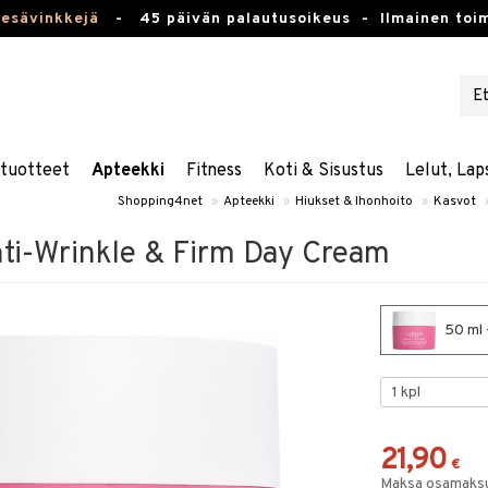
kesävinkkejä
-
45 päivän palautusoikeus -
Ilmainen toim
stuotteet
Apteekki
Fitness
Koti & Sisustus
Lelut, Lap
Shopping4net
»
Apteekki
»
Hiukset & Ihonhoito
»
Kasvot
ti-Wrinkle & Firm Day Cream
50 ml 
21,90
€
Maksa osamaksul