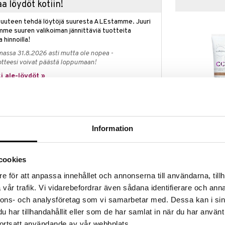
a löydöt kotiin!
isuuteen tehdä löytöjä suuresta ALEstamme. Juuri
mme suuren valikoiman jännittäviä tuotteita
a hinnoilla!
massa 31.8.2026 asti mutta ole nopea -
otteesi voivat päästä loppumaan!
i ale-löydöt »
Saatavana
vaihtoe
CC Cream SP
ide kosteuttaa ihoa ja saa sen näyttämään
Information
yjen näkyvyyttä. Iho näyttää tasaisemmalta,
LUMENE
 nuorekkaalta. Koostumus on rikastettu
16,90
-Retinol -kompleksilla ja meidän patentoitua
€
 puolukka-uutetta. Nopeasti imeytyvä koostumus
cookies
e för att anpassa innehållet och annonserna till användarna, tillh
vår trafik. Vi vidarebefordrar även sådana identifierare och anna
t (93% osallistujista on samaa mieltä)*
nnons- och analysföretag som vi samarbetar med. Dessa kan i sin
 Käyttö: 2 kertaa/päivässä 2 kuukauden ajan.
har tillhandahållit eller som de har samlat in när du har använt
ortsatt användande av vår webbplats.