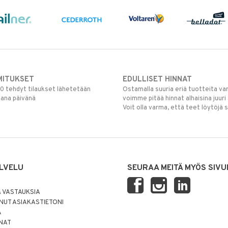
MITUKSET
EDULLISET HINNAT
00 tehdyt tilaukset lähetetään
Ostamalla suuria eriä tuotteita 
mana päivänä
voimme pitää hinnat alhaisina juuri
Voit olla varma, että teet löytöjä 
LVELU
SEURAA MEITÄ MYÖS SIVU
 VASTAUKSIA
UT ASIAKASTIETONI
Ä
NNAT