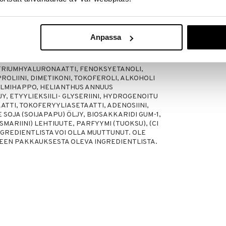
IC GLYCERIDES, SHEAVOITA-ETYLESTERIT,
ARKII (SHEAVOITA), BEETAIIINI, VACCINIUM
DMEN MEHU, PROPANEDIOLI, CETEARYL
IVENÖLJY LAURYYLIESTERIT,
Anpassa
SAKKAROOSISTEARAATTI, HIPPOPHAE
ACCINIUM VITIS-IDAEA (PUOLUKKA) HEDMEN
AKKA) SIEMENÖLJY, VACCINIUM VITIS-IDAEA
TRIUMHYALURONAATTI, FENOKSYETANOLI,
ROLIINI, DIMETIKONI, TOKOFEROLI, ALKOHOLI
ALMIHAPPO, HELIANTHUS ANNUUS
, ETYYLIEKSIILI- GLYSERIINI, HYDROGENOITU
TTI, TOKOFERYYLIASETAATTI, ADENOSIINI,
SOJA (SOIJAPAPU) ÖLJY, BIOSAKKARIDI GUM-1,
MARIINI) LEHTIUUTE, PARFYYMI (TUOKSU), (CI
INGREDIENTLISTA VOI OLLA MUUTTUNUT. OLE
TEEN PAKKAUKSESTA OLEVA INGREDIENTLISTA.