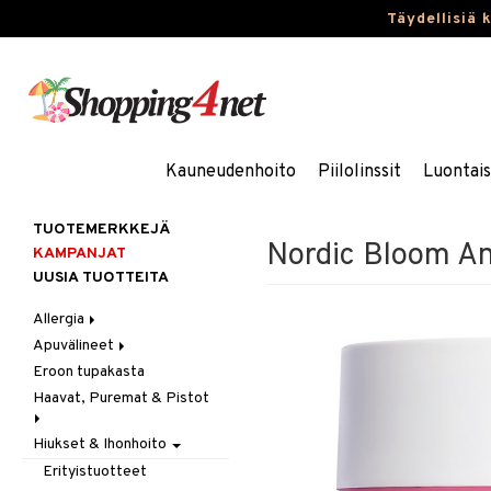
Täydellisiä 
Kauneudenhoito
Piilolinssit
Luontai
TUOTEMERKKEJÄ
Nordic Bloom An
KAMPANJAT
UUSIA TUOTTEITA
Allergia
Apuvälineet
Nenäsuihkeet
Eroon tupakasta
Silmätipat
Hygienia
Haavat, Puremat & Pistot
Kävely & Seisominen
Kylpy / WC
Hiukset & Ihonhoito
Ensiapu
Saa kiinni & Ylety
Haavat
Erityistuotteet