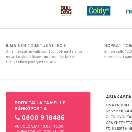
ILMAINEN TOIMITUS YLI 50 €
NOPEAT TOI
Aina maksuton vaihtoehto, huolimatta siitä
Ennen kello 13.
ostatko yksittäisen tuotteen tai koko
normaalisti sa
tilauksellesi joka ylittää 50 €.
ASIAKASPA
SOITA TAI LAITA MEILLE
OMA PROFIILI
SÄHKÖPOSTIA
KYSYMYKSIÄ &
0800 9 18486
OLEN UNOHTAN
OTA YHTEYTT
AUKIOLOAJAT: 10.00 - 16.00
EDULLISET HI
LOUNASTAUKO 13.00 - 14.00