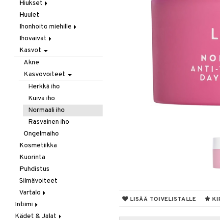
Laastarit & Teipit
Hiukset
Puremat / Pistokset
Huulet
Hilse
Verenvuoto
Ihonhoito miehille
Hiusten oheneminen
Ihovaivat
Karvojen poisto
Parranajo / Sheivaus
Kasvot
Shamppoo & Hoitoaine
Puhdistus
Akne
Ekseema
Akne
Täit
Hoitoaine
Kuiva iho
Kasvovoiteet
Shamppoo
Ongelmaiho
Herkkä iho
Kuiva iho
Normaali iho
Rasvainen iho
Ongelmaiho
Kosmetiikka
Kuorinta
Puhdistus
Silmävoiteet
Vartalo
LISÄÄ TOIVELISTALLE
KI
Intiimi
Deodorantit
Kädet & Jalat
Ehkäisyvälineet
Intiimihygienia