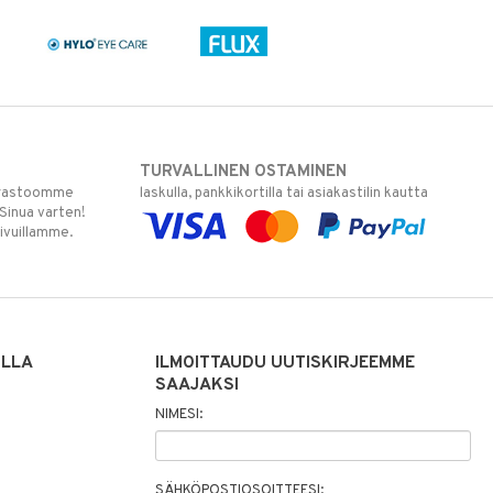
TURVALLINEN OSTAMINEN
varastoomme
laskulla, pankkikortilla tai asiakastilin kautta
 Sinua varten!
sivuillamme.
ILLA
ILMOITTAUDU UUTISKIRJEEMME
SAAJAKSI
NIMESI:
SÄHKÖPOSTIOSOITTEESI: