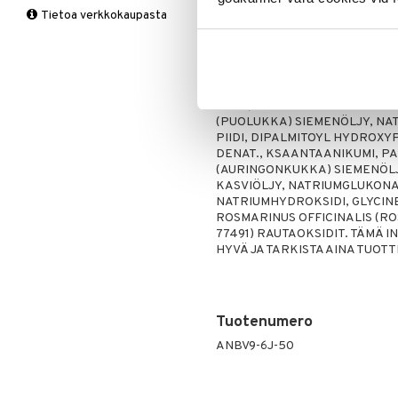
Tukisukat
Yliherkkyys ruoalle
Kromi
AQUA (VESI), CAPRYLIC/CAPR
Tietoa verkkokaupasta
Magnesium
Polvisukat
Laktoori-intoleranssi
GLYSERIINI, BUTYROSPERMUM P
VITIS-IDAEA (PUOLUKKA) HE
Multivitamiinit
Tukisukat
Päivittäin
ALKOHOLI, HYDROGENOITU OL
Muut
SAKKAROOSIDISTEARAATTI, 
Rauta
RHAMNOIDES (TYRNI) ÖLJY, V
UUTE, RUBUS CHAMAEMORUS (L
Seleeni
(PUOLUKKA) SIEMENÖLJY, NA
Sinkki
PIIDI, DIPALMITOYL HYDROXYP
DENAT., KSAANTAANIKUMI, P
(AURINGONKUKKA) SIEMENÖLJY
KASVIÖLJY, NATRIUMGLUKONAA
NATRIUMHYDROKSIDI, GLYCINE 
ROSMARINUS OFFICINALIS (ROS
77491) RAUTAOKSIDIT. TÄMÄ 
HYVÄ JA TARKISTA AINA TUOT
Tuotenumero
ANBV9-6J-50