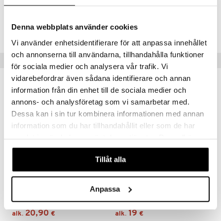
Tuotenumero
Denna webbplats använder cookies
ADOV8-HS-100
Vi använder enhetsidentifierare för att anpassa innehållet
och annonserna till användarna, tillhandahålla funktioner
Vinkkejä sinulle
för sociala medier och analysera vår trafik. Vi
vidarebefordrar även sådana identifierare och annan
information från din enhet till de sociala medier och
annons- och analysföretag som vi samarbetar med.
Dessa kan i sin tur kombinera informationen med annan
information som du har tillhandahållit eller som de har
samlat in när du har använt deras tjänster. Du godkänner
våra cookies vid fortsatt användande av vår webbplats.
Tillåt alla
Saatavana useana vaihtoehtona
Saatavana useana vaihtoehtona
Hedrin All in One Schampo
Hedrin Once Natural
Anpassa
HEDRIN
HEDRIN
20,90
19
alk.
€
alk.
€