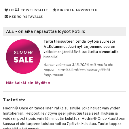
vainen iho
dorantit
LISÄÄ TOIVELISTALLE
KIRJOITA ARVOSTELU
KERRO YSTÄVÄLLE
iimihygienia
Jalat
välineet
rinta
nenssi
n hoito
ALE - on aika napsauttaa löydöt kotiin!
va
ienia & Tarvikkeet
kasieni
t
hoito
 hoito
ievittäjät
Tartu tilaisuuteen tehdä löytöjä suuresta
ALEstamme. Juuri nyt tarjoamme suuren
hku
s
kavoide
idesi
letit
vaivat
s & Lämpö
stit
valikoiman jännittäviä tuotteita alennetuilla
hinnoilla!
talovoiteet
kuhousunsuojat
ettumat iholla
ivoide
yneisyys & Kutina
tuotteet
n poisto
vut
 & Ovulointi
osuoja
Ale on voimassa 31.8.2026 asti mutta ole
rempi vuoto
net
net
tsatietulehdus
 & Tamppoonit
inemittarit
t
a & Vahvuus
nopea - suosikkituotteesi voivat päästä
loppumaan!
rpaketti
kolaastarit
lät
ppoonit
olielämä
hasvaivat
voiteet
Näe kaikki ale-löydöt »
lät
veyssiteet
ukkuus
& Imetys
 Vilustuminen & Kipu
Nivelet
ia & Haavat
ohjaiset
rontaöljyt
idesi
 Korvat
it
3 & 6
ahoinvointi
jaiset
to
Tuotetieto
Hedrin® Once on täydellinen ratkaisu sinulle, joka haluat vain yhden
kuvoiteet
ampaat
Vaihdevuodet
astarit
umput
ulpat
hoitokerran. Helposti levittyvä geeli jakautuu tasaisesti hiuksiin ja
silelut
voidaan pestä pois vain 15 minuutin kuluttua. Hedrin® Once -tuotteen
uoja
, Haavat & Puremat
 Suolisto
ojat
aivat
 Rakkulat
kanssa ei ole tarpeen toistaa hoitoa 7 päivän kuluttua. Tuote tappaa