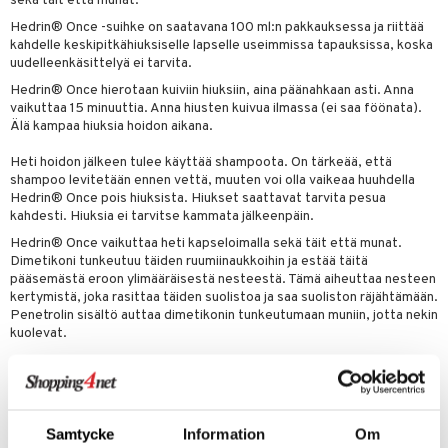
sekä täit että munat.
udet
& Korvat
uminen
 vaivat
den hoito
pää
Hedrin® Once -suihke on saatavana 100 ml:n pakkauksessa ja riittää
mmasharjat
Suolisto
Hampaat
 & Suihkeet
tuminen
kahdelle keskipitkähiuksiselle lapselle useimmissa tapauksissa, koska
uudelleenkäsittelyä ei tarvita.
maslangat & Tikut
inen & Kuume
 Pullot
vat
Hedrin® Once hierotaan kuiviin hiuksiin, aina päänahkaan asti. Anna
mmasproteesi
t & Mineraalit
ys
kipu & Käheys
vaikuttaa 15 minuuttia. Anna hiusten kuivua ilmassa (ei saa föönata).
Älä kampaa hiuksia hoidon aikana.
mmastahnat
 Suolisto
asapaino
& K
spalvelu
Heti hoidon jälkeen tulee käyttää shampoota. On tärkeää, että
masväliharjat
memittarit
uoto
kamat
iinit
shampoo levitetään ennen vettä, muuten voi olla vaikeaa huuhdella
ksiä & vastauksia
Hedrin® Once pois hiuksista. Hiukset saattavat tarvita pesua
paiden hoito
va nenä
nit & Mineraalit
us
iinit
kahdesti. Hiuksia ei tarvitse kammata jälkeenpäin.
tuotetta
Hedrin® Once vaikuttaa heti kapseloimalla sekä täit että munat.
än vuoto & tukkoisuus
hyvinvointi
m
Dimetikoni tunkeutuu täiden ruumiinaukkoihin ja estää täitä
 verkkokaupasta
pääsemästä eroon ylimääräisestä nesteestä. Tämä aiheuttaa nesteen
kat
kyys ruoalle
kertymistä, joka rasittaa täiden suolistoa ja saa suoliston räjähtämään.
Penetrolin sisältö auttaa dimetikonin tunkeutumaan muniin, jotta nekin
visukat
toori-intoleranssi
ium
kuolevat.
vittäin
isukat
tamiinit
Sekä täit että munat hävitetään 100 %:sti yhdellä ainoalla käsittelyllä.
Ainesosat
4 % dimetikonia ja 96 % syklometikonia 5.
Samtycke
Information
Om