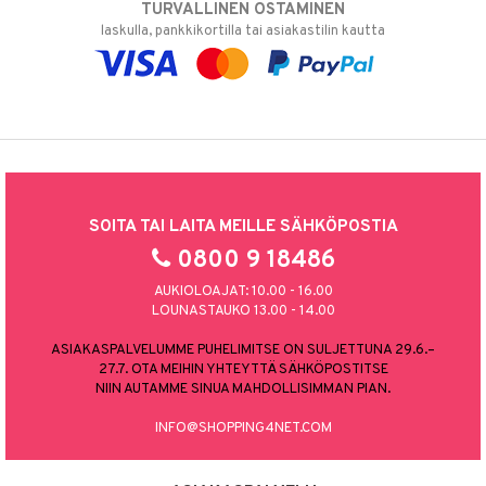
TURVALLINEN OSTAMINEN
laskulla, pankkikortilla tai asiakastilin kautta
SOITA TAI LAITA MEILLE SÄHKÖPOSTIA
0800 9 18486
AUKIOLOAJAT: 10.00 - 16.00
LOUNASTAUKO 13.00 - 14.00
ASIAKASPALVELUMME PUHELIMITSE ON SULJETTUNA 29.6.–
27.7. OTA MEIHIN YHTEYTTÄ SÄHKÖPOSTITSE
NIIN AUTAMME SINUA MAHDOLLISIMMAN PIAN.
INFO@SHOPPING4NET.COM