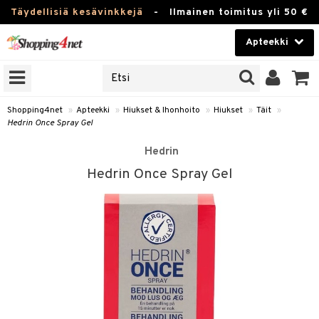
Täydellisiä kesävinkkejä
-
Ilmainen toimitus yli 50 €
Apteekki
ERKKEJÄ
Kauneudenhoito
JAT
UOTTEITA
Piilolinssit
Shopping4net
»
Apteekki
»
Hiukset & Ihonhoito
»
Hiukset
»
Täit
»
Hedrin Once Spray Gel
Luontaistuotteet
Hedrin
Apteekki
eet
ihkeet
Hedrin Once Spray Gel
pakasta
pat
ia
Fitness
Puremat & Pistot
 & Seisominen
Koti & Sisustus
& Ihonhoito
/ WC
u
Lelut, Lapsi & Vauva
nni & Ylety
tuotteet
Tuotemerkkejä
it & Teipit
t
Kampanjat
se
 / Pistokset