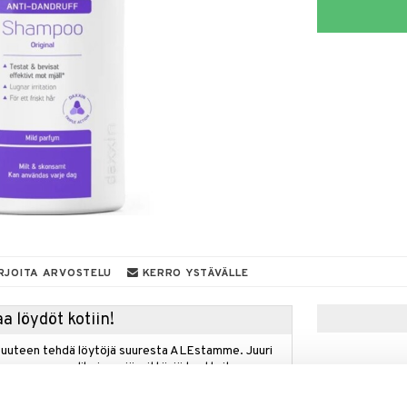
RJOITA ARVOSTELU
KERRO YSTÄVÄLLE
a löydöt kotiin!
isuuteen tehdä löytöjä suuresta ALEstamme. Juuri
mme suuren valikoiman jännittäviä tuotteita
a hinnoilla!