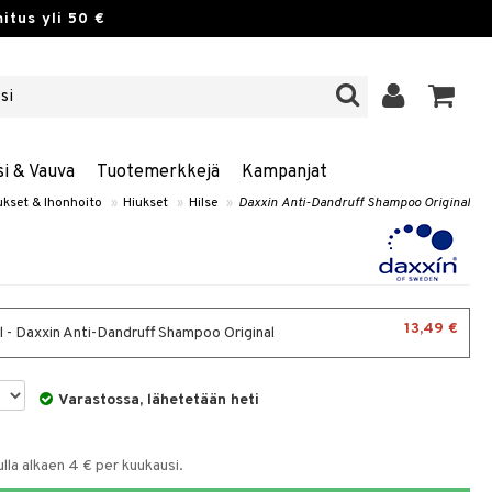
itus yli 50 €
si & Vauva
Tuotemerkkejä
Kampanjat
ukset & Ihonhoito
»
Hiukset
»
Hilse
»
Daxxin Anti-Dandruff Shampoo Original
13,49 €
 - Daxxin Anti-Dandruff Shampoo Original
Varastossa, lähetetään heti
la alkaen 4 € per kuukausi.