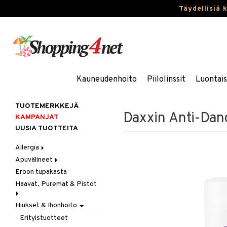
Täydellisiä 
Kauneudenhoito
Piilolinssit
Luontai
TUOTEMERKKEJÄ
Daxxin Anti-Dan
KAMPANJAT
UUSIA TUOTTEITA
Allergia
Apuvälineet
Nenäsuihkeet
Eroon tupakasta
Silmätipat
Hygienia
Haavat, Puremat & Pistot
Kävely & Seisominen
Kylpy / WC
Hiukset & Ihonhoito
Ensiapu
Saa kiinni & Ylety
Haavat
Erityistuotteet