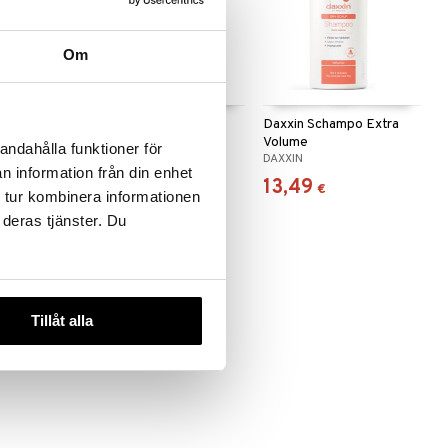
Om
ioner
Daxxin Psoriasis
Daxxin Schampo Extra
Shampoo
Volume
andahålla funktioner för
DAXXIN
DAXXIN
n information från din enhet
16,90
13,49
€
€
 tur kombinera informationen
 deras tjänster. Du
Tillåt alla