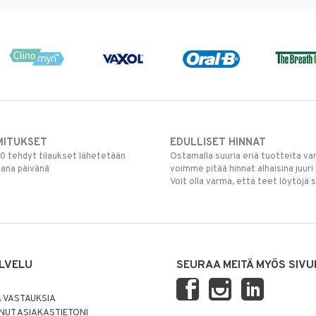
MITUKSET
EDULLISET HINNAT
00 tehdyt tilaukset lähetetään
Ostamalla suuria eriä tuotteita 
mana päivänä
voimme pitää hinnat alhaisina juuri
Voit olla varma, että teet löytöjä 
LVELU
SEURAA MEITÄ MYÖS SIVU
 VASTAUKSIA
UT ASIAKASTIETONI