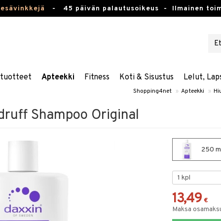
kesävinkkejä
-
45 päivän palautusoikeus -
Ilmainen toim
stuotteet
Apteekki
Fitness
Koti & Sisustus
Lelut, Lap
Shopping4net
»
Apteekki
»
Hi
druff Shampoo Original
250 ml
13,49
€
Maksa osamaksul