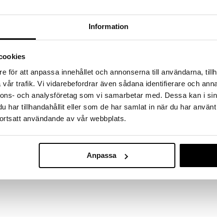
massa 31.8.2026 asti mutta ole nopea -
otteesi voivat päästä loppumaan!
i ale-löydöt »
Information
cookies
Daxxin Condit
n hilseampooni. Piroctone Olamine estää bakteeri- ja
e för att anpassa innehållet och annonserna till användarna, tillh
 Malassezia Furfuriin, joka voi aiheuttaa hilsettä.
DAXXIN
hampoosta kosteuttavan ja pehmentävän. Miedot
vår trafik. Vi vidarebefordrar även sådana identifierare och anna
13,49
 erittäin hellävaraisesti, jättäen hiukset terveiksi ja
€
nnons- och analysföretag som vi samarbetar med. Dessa kan i sin
ivittäin ilman kuivumisriskiä.
har tillhandahållit eller som de har samlat in när du har använt
atteja, silikoneja, väriaineita, allergeeneja tai
ortsatt användande av vår webbplats.
cinate, Lauryl Glucoside, Disodium Undecylenamido
yl Cocoate, Glycol Distearate, Guar Hydroxypropyl-
Anpassa
lamine, Cocamidopropyl Betaine, Laureth-4, Sodium
hanol, Potassium Sorbate, Formic Acid, Parfum.