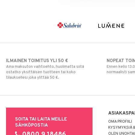
Multivitamiinit
Tukisukat
Päivittäin
Muut
Rauta
Seleeni
Sinkki
ILMAINEN TOIMITUS YLI 50 €
NOPEAT TOI
Aina maksuton vaihtoehto, huolimatta siitä
Ennen kello 13.
ostatko yksittäisen tuotteen tai koko
normaalisti sa
tilauksellesi joka ylittää 50 €.
ASIAKASPA
SOITA TAI LAITA MEILLE
OMA PROFIILI
SÄHKÖPOSTIA
KYSYMYKSIÄ &
0800 9 18486
OLEN UNOHTAN