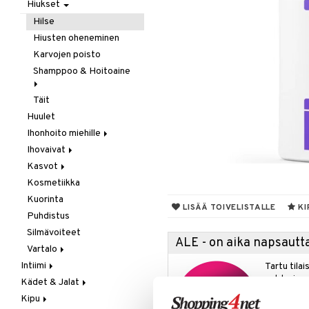
Laastarit & Teipit
Hiukset
Puremat / Pistokset
Hilse
Verenvuoto
Hiusten oheneminen
Karvojen poisto
Shamppoo & Hoitoaine
Täit
Hoitoaine
Huulet
Shamppoo
Ihonhoito miehille
Ihovaivat
Parranajo / Sheivaus
Kasvot
Puhdistus
Akne
Kosmetiikka
Ekseema
Akne
Kuorinta
Kuiva iho
Kasvovoiteet
LISÄÄ TOIVELISTALLE
KI
Puhdistus
Ongelmaiho
Ongelmaiho
Herkkä iho
Silmävoiteet
Kuiva iho
ALE - on aika napsautta
Vartalo
Normaali iho
Intiimi
Deodorantit
Rasvainen iho
Tartu tila
nyt tarjoa
Kädet & Jalat
Ehkäisyvälineet
Intiimihygienia
alennetuill
Kipu
Inkontinenssi
Jalkojen hoito
Kuorinta