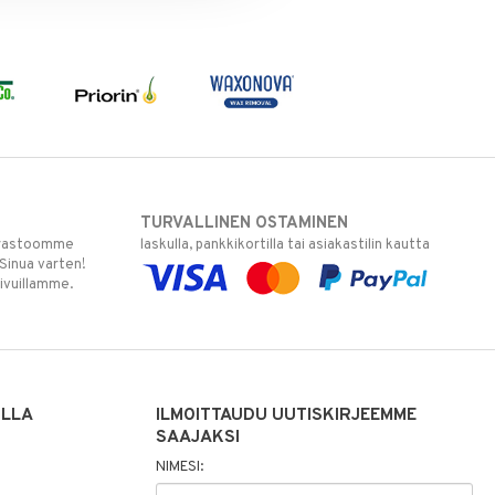
TURVALLINEN OSTAMINEN
varastoomme
laskulla, pankkikortilla tai asiakastilin kautta
 Sinua varten!
sivuillamme.
ILLA
ILMOITTAUDU UUTISKIRJEEMME
SAAJAKSI
NIMESI: