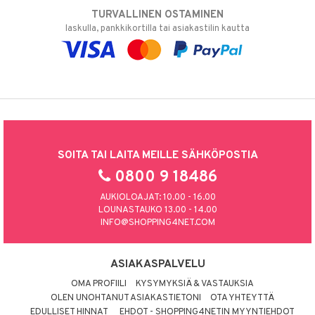
TURVALLINEN OSTAMINEN
laskulla, pankkikortilla tai asiakastilin kautta
SOITA TAI LAITA MEILLE SÄHKÖPOSTIA
0800 9 18486
AUKIOLOAJAT: 10.00 - 16.00
LOUNASTAUKO 13.00 - 14.00
INFO@SHOPPING4NET.COM
ASIAKASPALVELU
OMA PROFIILI
KYSYMYKSIÄ & VASTAUKSIA
OLEN UNOHTANUT ASIAKASTIETONI
OTA YHTEYTTÄ
EDULLISET HINNAT
EHDOT - SHOPPING4NETIN MYYNTIEHDOT