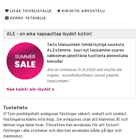
ampaat
o
Vaihdevuodet
astarit
umput
ulpat
vainen iho
silelut
dorantit
uoja
, Haavat & Puremat
 Suolisto
ojat
aivat
 Rakkulat
LISÄÄ TOIVELISTALLE
KIRJOITA ARVOSTELU
KERRO YSTÄVÄLLE
iimihygienia
udet
& Korvat
uminen
 vaivat
den hoito
pää
rinta
mmasharjat
Suolisto
Hampaat
 & Suihkeet
tuminen
ALE - on aika napsauttaa löydöt kotiin!
va
maslangat & Tikut
inen & Kuume
 Pullot
vat
Tartu tilaisuuteen tehdä löytöjä suuresta
ALEstamme. Juuri nyt tarjoamme suuren
hku
mmasproteesi
t & Mineraalit
ys
kipu & Käheys
valikoiman jännittäviä tuotteita alennetuilla
hinnoilla!
talovoiteet
mmastahnat
 Suolisto
asapaino
& K
spalvelu
Ale on voimassa 31.8.2026 asti mutta ole
masväliharjat
memittarit
nopea - suosikkituotteesi voivat päästä
uoto
kamat
iinit
ksiä & vastauksia
loppumaan!
paiden hoito
va nenä
nit & Mineraalit
us
iinit
Näe kaikki ale-löydöt »
tuotetta
än vuoto & tukkoisuus
hyvinvointi
m
 verkkokaupasta
Tuotetieto
kat
kyys ruoalle
O'Tom punkkipihdit avlägsnar fästingar säkert, enkelt och snabbt.
visukat
toori-intoleranssi
ium
Fästingarna kläms inte ihop. De avlägsnas utan att klämmas åt och
lämnar inga delar kvar. Pincetten kan användas för att ta bort
vittäin
isukat
tamiinit
fästingar i alla storlekar och den kan användas både på djur och
människor.