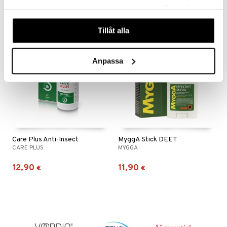
samlat in när du har använt deras tjänster. Du godkänner
våra cookies vid fortsatt användande av vår webbplats.
Tillåt alla
Anpassa
Care Plus Anti-Insect
MyggA Stick DEET
CARE PLUS
MYGGA
12,90
11,90
€
€