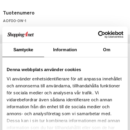
Tuotenumero
AOF00-0W-1
Suositut tuotteet
Samtycke
Information
Om
Denna webbplats använder cookies
Vi använder enhetsidentifierare för att anpassa innehållet
och annonserna till användarna, tillhandahålla funktioner
för sociala medier och analysera vår trafik. Vi
vidarebefordrar även sådana identifierare och annan
information från din enhet till de sociala medier och
Salubrin Myggspray
After Bite
annons- och analysföretag som vi samarbetar med.
SALUBRIN
AFTER BITE
Dessa kan i sin tur kombinera informationen med annan
information som du har tillhandahållit eller som de har
8,90
5,30
€
€