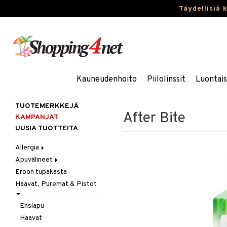
Täydellisiä 
Kauneudenhoito
Piilolinssit
Luontai
TUOTEMERKKEJÄ
After Bite
KAMPANJAT
UUSIA TUOTTEITA
Allergia
Apuvälineet
Nenäsuihkeet
Eroon tupakasta
Silmätipat
Hygienia
Haavat, Puremat & Pistot
Kävely & Seisominen
Kylpy / WC
Ensiapu
Saa kiinni & Ylety
Haavat