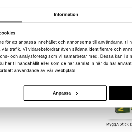
massa 31.8.2026 asti mutta ole nopea -
otteesi voivat päästä loppumaan!
i ale-löydöt »
Information
cookies
Salubrin Mygg
 ja polttelun lievittämiseen, joka johtuu hyönteisten
e för att anpassa innehållet och annonserna till användarna, tillh
ysistä, paarmoista, hevoskärpäsistä, mehiläisistä ja
SALUBRIN
vår trafik. Vi vidarebefordrar även sådana identifierare och anna
 meduusojen aiheuttamista vammoista.
8,90
€
nnons- och analysföretag som vi samarbetar med. Dessa kan i sin
an ja se lievittää kutinaa nopeasti. Aikuisille ja yli 3-
har tillhandahållit eller som de har samlat in när du har använt
ortsatt användande av vår webbplats.
istetty 3,5% (w/v). Muut ainesosat: Mineraaliöljy,
esi.
Anpassa
MyggA Stick