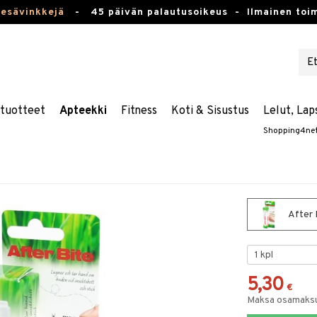
kesävinkkejä
-
45 päivän palautusoikeus -
Ilmainen toim
stuotteet
Apteekki
Fitness
Koti & Sisustus
Lelut, Lap
Shopping4ne
After 
5,30
€
Maksa osamaksul