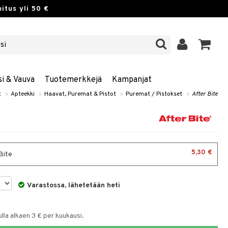
itus yli 50 €
si & Vauva
Tuotemerkkejä
Kampanjat
t
»
Apteekki
»
Haavat, Puremat & Pistot
»
Puremat / Pistokset
»
After Bite
5,30 €
Bite
Varastossa, lähetetään heti
la alkaen 3 € per kuukausi.