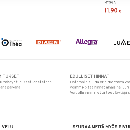
MYGGA
11,90
€
MITUKSET
EDULLISET HINNAT
00 tehdyt tilaukset lähetetään
Ostamalla suuria eriä tuotteita 
mana päivänä
voimme pitää hinnat alhaisina juuri
Voit olla varma, että teet löytöjä 
LVELU
SEURAA MEITÄ MYÖS SIVU