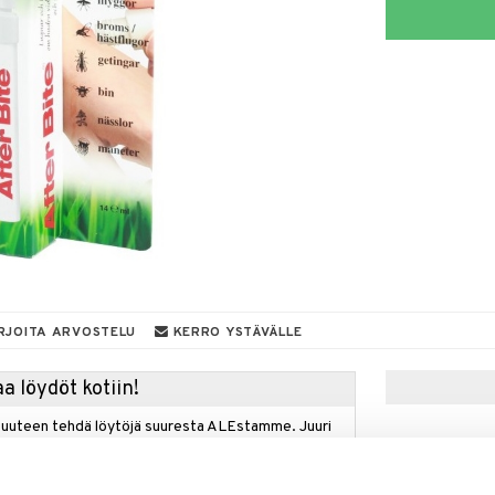
RJOITA ARVOSTELU
KERRO YSTÄVÄLLE
a löydöt kotiin!
isuuteen tehdä löytöjä suuresta ALEstamme. Juuri
mme suuren valikoiman jännittäviä tuotteita
a hinnoilla!