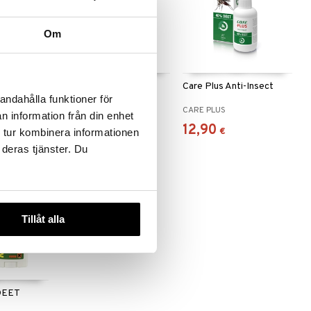
Om
spray
After Bite
Care Plus Anti-Insect
andahålla funktioner för
AFTER BITE
CARE PLUS
n information från din enhet
5,30
12,90
€
€
 tur kombinera informationen
 deras tjänster. Du
Tillåt alla
 DEET