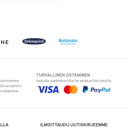
TURVALLINEN OSTAMINEN
varastoomme
laskulla, pankkikortilla tai asiakastilin kautta
 Sinua varten!
sivuillamme.
ILLA
ILMOITTAUDU UUTISKIRJEEMME