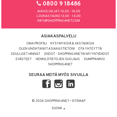
0800 9 18486
AUKIOLOAJAT: 10.00 - 16.00
LOUNASTAUKO 13.00 - 14.00
INFO@SHOPPING4NET.COM
ASIAKASPALVELU
OMA PROFIILI
KYSYMYKSIÄ & VASTAUKSIA
OLEN UNOHTANUT ASIAKASTIETONI
OTA YHTEYTTÄ
EDULLISET HINNAT
EHDOT - SHOPPING4NETIN MYYNTIEHDOT
EVÄSTEET
HENKILÖTIETOJEN SUOJAUS
KUMPPANIKSI
SHOPPING4NET
SEURAA MEITÄ MYÖS SIVUILLA
© 2026 SHOPPING4NET
•
SITEMAP
SUOMI