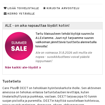
ampaat
o
Vaihdevuodet
astarit
umput
ulpat
vainen iho
silelut
dorantit
uoja
, Haavat & Puremat
 Suolisto
ojat
aivat
 Rakkulat
LISÄÄ TOIVELISTALLE
KIRJOITA ARVOSTELU
KERRO YSTÄVÄLLE
iimihygienia
udet
& Korvat
uminen
 vaivat
den hoito
pää
rinta
mmasharjat
Suolisto
Hampaat
 & Suihkeet
tuminen
ALE - on aika napsauttaa löydöt kotiin!
va
maslangat & Tikut
inen & Kuume
 Pullot
vat
Tartu tilaisuuteen tehdä löytöjä suuresta
ALEstamme. Juuri nyt tarjoamme suuren
hku
mmasproteesi
t & Mineraalit
ys
kipu & Käheys
valikoiman jännittäviä tuotteita alennetuilla
hinnoilla!
talovoiteet
mmastahnat
 Suolisto
asapaino
& K
spalvelu
Ale on voimassa 31.8.2026 asti mutta ole
masväliharjat
memittarit
nopea - suosikkituotteesi voivat päästä
uoto
kamat
iinit
ksiä & vastauksia
loppumaan!
paiden hoito
va nenä
nit & Mineraalit
us
iinit
Näe kaikki ale-löydöt »
tuotetta
än vuoto & tukkoisuus
hyvinvointi
m
 verkkokaupasta
Tuotetieto
kat
kyys ruoalle
Care Plus® DEET on tehokkain hyönteiskarkote iholle. Sen aktiivinen
visukat
toori-intoleranssi
ium
ainesosa on tehokas erilaisia tartuntatautien levittäjiä, kuten
(malaria)hyttysiä ja punkkeja, vastaan. DEET tarjoaa jopa 10 tunnin
vittäin
isukat
tamiinit
suojan pistoilta ja puremilta. DEETin käyttöä suositellaan kohteissa,