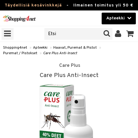
Täydellisiä kesävinkkejä
-
Ilmainen toimitus yli 50 €
Apteekki
ERKKEJÄ
Kauneudenhoito
JAT
UOTTEITA
Piilolinssit
Shopping4net
»
Apteekki
»
Haavat, Puremat & Pistot
»
Puremat / Pistokset
»
Care Plus Anti-Insect
Luontaistuotteet
Care Plus
Apteekki
eet
ihkeet
Care Plus Anti-Insect
pakasta
pat
ia
Fitness
Puremat & Pistot
 & Seisominen
Koti & Sisustus
/ WC
u
Lelut, Lapsi & Vauva
nni & Ylety
Tuotemerkkejä
it & Teipit
Kampanjat
t / Pistokset