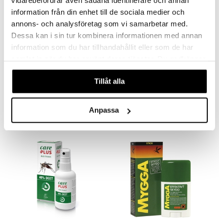
vidarebefordrar även sådana identifierare och annan
information från din enhet till de sociala medier och
annons- och analysföretag som vi samarbetar med.
Dessa kan i sin tur kombinera informationen med annan
information som du har tillhandahållit eller som de har
samlat in när du har använt deras tjänster. Du godkänner
våra cookies vid fortsatt användande av vår webbplats.
Salubrin Myggspray
After Bite
Tillåt alla
SALUBRIN
AFTER BITE
8,90
5,30
€
€
Anpassa