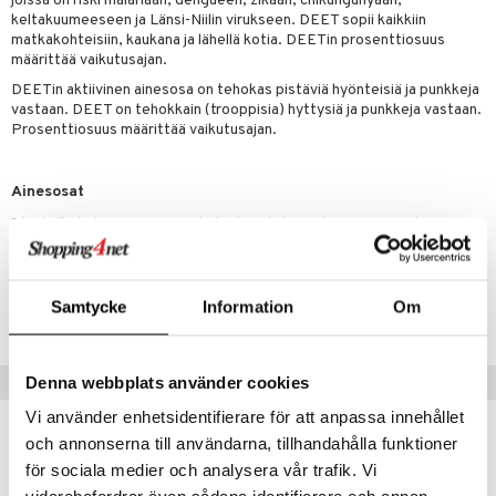
joissa on riski malariaan, dengueen, zikaan, chikungunyaan,
keltakuumeeseen ja Länsi-Niilin virukseen. DEET sopii kaikkiin
matkakohteisiin, kaukana ja lähellä kotia. DEETin prosenttiosuus
määrittää vaikutusajan.
DEETin aktiivinen ainesosa on tehokas pistäviä hyönteisiä ja punkkeja
vastaan. DEET on tehokkain (trooppisia) hyttysiä ja punkkeja vastaan.
Prosenttiosuus määrittää vaikutusajan.
Ainesosat
Etyylialkoholi, DEET - N,N-dietyyli-m-toluamidi, Propan-2-oli
Tuotenumero
Samtycke
Information
Om
ACPAI-DL-60
Suositut tuotteet
Denna webbplats använder cookies
Vi använder enhetsidentifierare för att anpassa innehållet
och annonserna till användarna, tillhandahålla funktioner
för sociala medier och analysera vår trafik. Vi