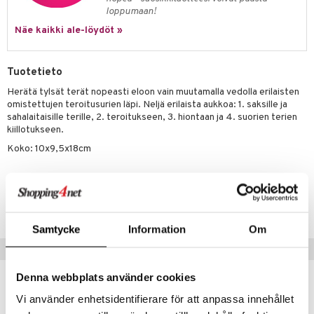
one
oneen tarvikkeita
oneen koristelu
loppumaan!
a
oneen tekstiilit
 huonekalut
& Saalit
Näe kaikki ale-löydöt »
 lamput
tyynyt
Tuotetieto
uoneen säilytys
t
it & Koukut
Herätä tylsät terät nopeasti eloon vain muutamalla vedolla erilaisten
anasetit
uoneen tekstiilit
uotteet
risteet
omistettujen teroitusurien läpi. Neljä erilaista aukkoa: 1. saksille ja
sahalaitaisille terille, 2. teroitukseen, 3. hiontaan ja 4. suorien terien
anat & Tyynyliinat
ttöön
lytys
elu
 tekstiilit
kiillotukseen.
nyt & Peitot
kut
mot & Veistokset
s
iköt & Lyhdyt
tyynyt
 Grillaustarvikkeet
Koko: 10x9,5x18cm
nsäilytys & Korit
lot
huonekalut
oneen tekstiilit
 & hyönteissuoja
iköt & Lyhdyt
spalvelu
Tuotenumero
jat
s & Hyllyt
timet
lot
IUD54-1-XX
ksiä & vastauksia
al Art
karit & Koukut
ynttilät
n ruokinta
mput
Samtycke
Information
Om
tuotetta
ukut
lyt
tolamput
oneen tekstiilit
aistus
Suositut tuotteet
 verkkokaupasta
näkoristeet
nsäilytys & Korit
tälamput
anasetit
avälineet
ustarvikkeet
Denna webbplats använder cookies
-13%
sit
anat & Tyynyliinat
 Peitteet
Vi använder enhetsidentifierare för att anpassa innehållet