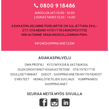
0800 9 18486
AUKIOLOAJAT: 10.00 - 16.00
LOUNASTAUKO 13.00 - 14.00
ASIAKASPALVELUMME PUHELIMITSE ON SULJETTUNA 29.6.–
27.7. OTA MEIHIN YHTEYTTÄ SÄHKÖPOSTITSE
NIIN AUTAMME SINUA MAHDOLLISIMMAN PIAN.
INFO@SHOPPING4NET.COM
ASIAKASPALVELU
OMA PROFIILI
KYSYMYKSIÄ & VASTAUKSIA
OLEN UNOHTANUT ASIAKASTIETONI
OTA YHTEYTTÄ
EDULLISET HINNAT
EHDOT - SHOPPING4NETIN MYYNTIEHDOT
EVÄSTEET
HENKILÖTIETOJEN SUOJAUS
KUMPPANIKSI
SHOPPING4NET
SEURAA MEITÄ MYÖS SIVUILLA