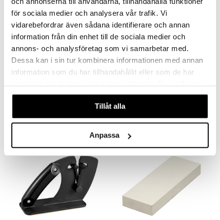
och annonserna till användarna, tillhandahålla funktioner
nyt & Peitot
maelämä
för sociala medier och analysera vår trafik. Vi
aistus
vidarebefordrar även sådana identifierare och annan
information från din enhet till de sociala medier och
annons- och analysföretag som vi samarbetar med.
Dessa kan i sin tur kombinera informationen med annan
information som du har tillhandahållit eller som de har
Hiomateräs Keraaminen
Hiomateräs Metalli
samlat in när du har använt deras tjänster. Du godkänner
ZWILLING
ZWILLING
våra cookies vid fortsatt användande av vår webbplats.
50,90
Tillåt alla
31,99
36,98
€
€
(
€
)
Anpassa
-11%