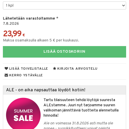
tyisveitset
Lähetetään varastoltamme
*
ttiöveitset
7.8.2026
rinta- & Vihannesveitset
23,99
€
kkuulaudat
Maksa osamaksulla alkaen 5 € per kuukausi.
päveitset
LISÄÄ OSTOSKORIIN
tsenteroittimet
tsisetit
LISÄÄ TOIVELISTALLE
KIRJOITA ARVOSTELU
KERRO YSTÄVÄLLE
tsitarvikkeet
& Baaritarvikkeet
ALE - on aika napsauttaa löydöt kotiin!
ktroniikka
Tartu tilaisuuteen tehdä löytöjä suuresta
ALEstamme. Juuri nyt tarjoamme suuren
one
valikoiman jännittäviä tuotteita alennetuilla
hinnoilla!
uone
uoneen sisustus
Ale on voimassa 31.8.2026 asti mutta ole
nopea - suosikkituotteesi voivat päästä