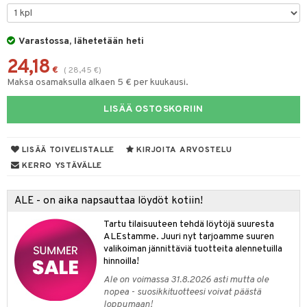
tyisveitset
& Baaritarvikkeet
Varastossa, lähetetään heti
ttiöveitset
ktroniikka
24,18
rinta- & Vihannesveitset
€
(
28,45
€
)
one
Maksa osamaksulla alkaen 5 € per kuukausi.
kkuulaudat
uone
uoneen sisustus
LISÄÄ OSTOSKORIIN
päveitset
one
oneen tarvikkeita
oneen koristelu
tsenteroittimet
a
oneen tekstiilit
 huonekalut
& Saalit
LISÄÄ TOIVELISTALLE
KIRJOITA ARVOSTELU
tsisetit
KERRO YSTÄVÄLLE
 lamput
tyynyt
tsitarvikkeet
uoneen säilytys
t
it & Koukut
ALE - on aika napsauttaa löydöt kotiin!
anasetit
uoneen tekstiilit
uotteet
risteet
Tartu tilaisuuteen tehdä löytöjä suuresta
ALEstamme. Juuri nyt tarjoamme suuren
anat & Tyynyliinat
ttöön
lytys
elu
 tekstiilit
valikoiman jännittäviä tuotteita alennetuilla
hinnoilla!
nyt & Peitot
kut
mot & Veistokset
s
iköt & Lyhdyt
tyynyt
 Grillaustarvikkeet
Ale on voimassa 31.8.2026 asti mutta ole
nsäilytys & Korit
lot
huonekalut
oneen tekstiilit
 & hyönteissuoja
iköt & Lyhdyt
nopea - suosikkituotteesi voivat päästä
spalvelu
loppumaan!