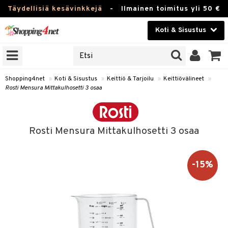
Täydellisiä kesävinkkejä
-
Ilmainen toimitus yli 50 €
Koti & Sisustus
ERKKEJÄ
Kauneudenhoito
JAT
UOTTEITA
Piilolinssit
Shopping4net
»
Koti & Sisustus
»
Keittiö & Tarjoilu
»
Keittiövälineet
»
Rosti Mensura Mittakulhosetti 3 osaa
Luontaistuotteet
 Tarjoilu
Apteekki
et
Rosti Mensura Mittakulhosetti 3 osaa
 & Karahvit
Fitness
säilytys
Koti & Sisustus
-15%
ekstiilit
Lelut, Lapsi & Vauva
övälineet
Tuotemerkkejä
oneet
Kampanjat
vi, Tee & Espresso
 Mukit