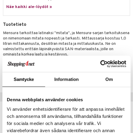
jat
s & Hyllyt
timet
lot
ksiä & vastauksia
Näe kaikki ale-löydöt »
al Art
karit & Koukut
ynttilät
n ruokinta
mput
tuotetta
ukut
lyt
tolamput
oneen tekstiilit
aistus
Tuotetieto
 verkkokaupasta
näkoristeet
nsäilytys & Korit
tälamput
anasetit
Mensura tarkoittaa latinaksi "mitata", ja Mensura-sarjan tarkoituksena
avälineet
ustarvikkeet
on nimenomaan mitata nopeasti ja tarkasti. Mittaussarja koostuu 1,0
sit
anat & Tyynyliinat
 Peitteet
litran mittakannusta, desilitran mitasta ja mittalusikasta. Ne on
valmistettu erittäin läpinäkyvästä SAN-materiaalista, jolle on
nyt & Peitot
maelämä
ominaista korkea laatu ja kestävyys.
aistus
Tuotenumero
ITO14-XX-KL
Samtycke
Information
Om
Vinkkejä sinulle
Denna webbplats använder cookies
Vi använder enhetsidentifierare för att anpassa innehållet
och annonserna till användarna, tillhandahålla funktioner
för sociala medier och analysera vår trafik. Vi
vidarebefordrar även sådana identifierare och annan